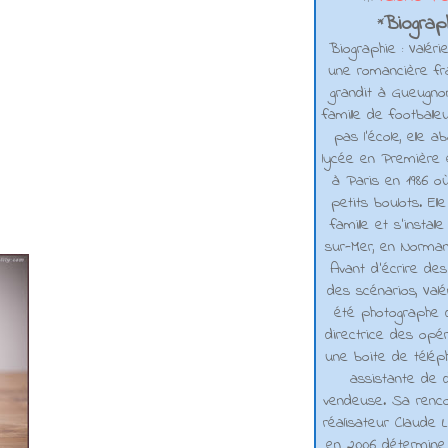
Biograph
*
Biographie : Valéri
une romancière fra
grandit à Gueugno
famille de footballe
pas l'école, elle 
lycée en Première e
à Paris en 1986 où
petits boulots. El
famille et s'installe
sur-Mer, en Normand
Avant d’écrire de
des scénarios, Valé
été photographe d
directrice des opé
une boite de téléph
assistante de d
vendeuse. Sa renco
réalisateur Claude L
en 2006 détermine 