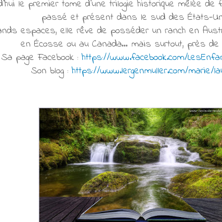
rd’hui le premier tome d’une trilogie historique mêlée de
passé et présent dans le sud des États-Un
nds espaces, elle rêve de posséder un ranch en Austral
en Écosse ou au Canada… mais surtout, près de l
Sa page Facebook :
https://www.facebook.com/LesEn
Son blog :
https://www.lergenmuller.com/marie/la