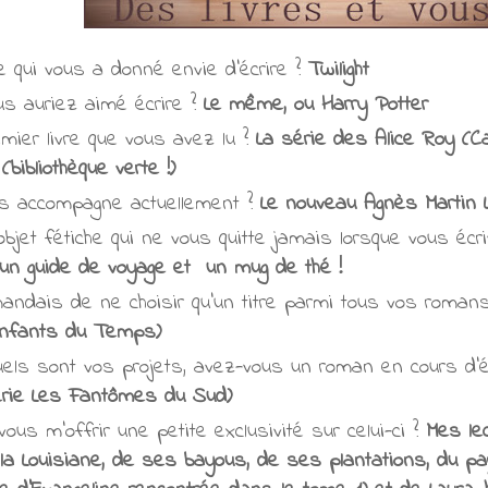
re qui vous a donné envie d'écrire ?
Twilight
ous auriez aimé écrire ?
Le même, ou Harry Potter
emier livre que vous avez lu ?
La série des Alice Roy (Car
bibliothèque verte !)
ous accompagne actuellement ?
Le nouveau Agnès Martin L
bjet fétiche qui ne vous quitte jamais lorsque vous éc
n guide de voyage et un mug de thé !
andais de ne choisir qu'un titre parmi tous vos romans,
Enfants du Temps)
 quels sont vos projets, avez-vous un roman en cours d'é
érie Les Fantômes du Sud)
vous m'offrir une petite exclusivité sur celui-ci ?
Mes lec
la Louisiane, de ses bayous, de ses plantations, du p