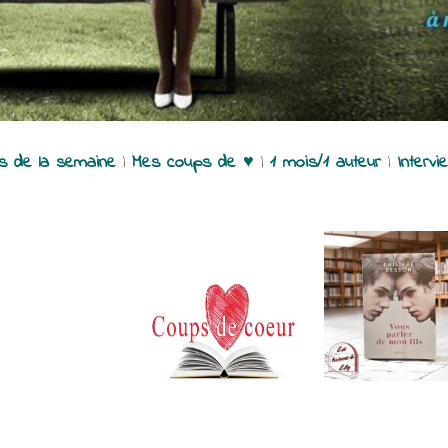
es de la semaine
|
Mes coups de ♥
|
1 mois/1 auteur
|
Intervi