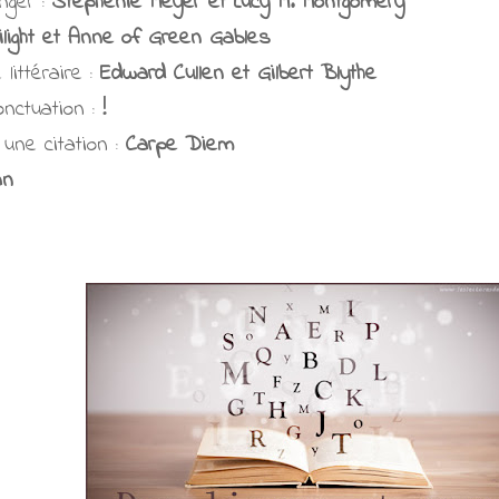
ger :
Stephenie Meyer et Lucy M. Montgomery
ilight et Anne of Green Gables
littéraire :
Edward Cullen et Gilbert Blythe
nctuation :
!
une citation :
Carpe Diem
an