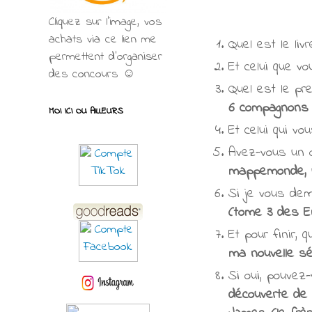
Cliquez sur l'image, vos
achats via ce lien me
Quel est le liv
permettent d’organiser
Et celui que v
des concours ☺
Quel est le pr
6 compagnons (
MOI ICI OU AILLEURS
Et celui qui v
Avez-vous un o
mappemonde, u
Si je vous dem
(tome 3 des 
Et pour finir,
ma nouvelle s
Si oui, pouvez-
découverte de 