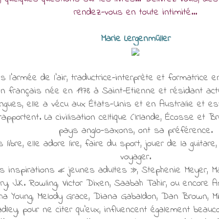
rendez-vous en toute intimité...
Marie Lergenmüller
s l’armée de l’air, traductrice-interprète et formatrice 
in français née en 1978 à Saint-Etienne et résidant ac
angues, elle a vécu aux États-Unis et en Australie et 
apportent. La civilisation celtique (Irlande, Écosse et Br
pays anglo-saxons, ont sa préférence.
bre, elle adore lire, faire du sport, jouer de la guitare
voyager.
ses inspirations « jeunes adultes », Stephenie Meyer, Ma
ry, J.K. Rowling, Victor Dixen, Saabah Tahir, ou encore
a Young, Melody Grace, Diana Gabaldon, Dan Brown, Mi
dley, pour ne citer qu’eux, influencent également beau