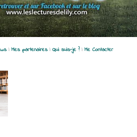
ews
|
Mes partenaires
|
Qui suis-je ?
|
Me Contacter