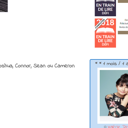
* * 1 mois / 1 
 Joshua, Connor, Sean ou Cameron
☼
Valérie Pe