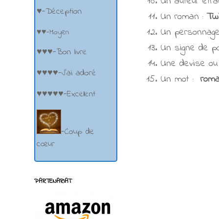
Un auteur étran
♥-Déception
Un roman :
Tw
Un personnage 
♥♥-Moyen
Un signe de po
♥♥♥-Bon livre
Une devise ou 
♥♥♥♥-J'ai adoré
Un mot :
rom
♥♥♥♥♥-Excellent
-Coup de
cœur
PARTENARIAT