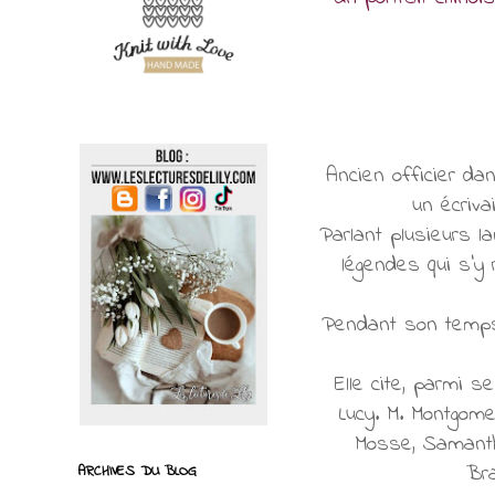
Ancien officier dan
un écriva
Parlant plusieurs l
légendes qui s’y r
Pendant son temps li
Elle cite, parmi 
Lucy. M. Montgome
Mosse, Samanth
Bra
ARCHIVES DU BLOG