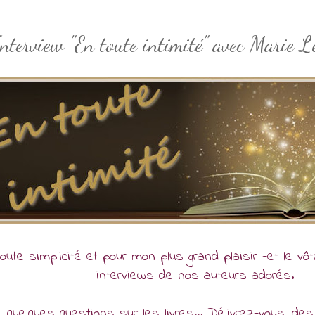
nterview "En toute intimité" avec Marie L
ute simplicité et pour mon plus grand plaisir -et le vô
interviews de nos auteurs adorés.
s, quelques questions sur les livres... Délivrez-vous, des