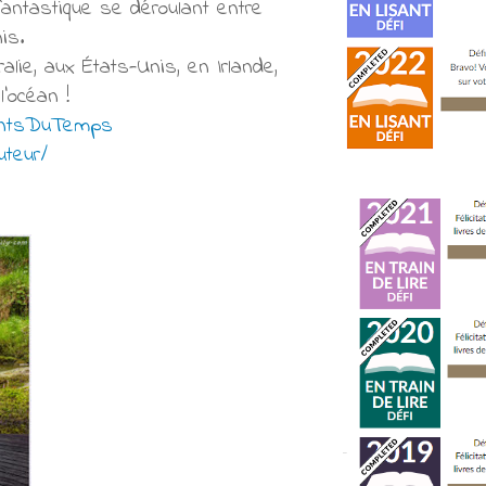
 fantastique se déroulant entre
is.
ie, aux États-Unis, en Irlande,
’océan !
fantsDuTemps
uteur/