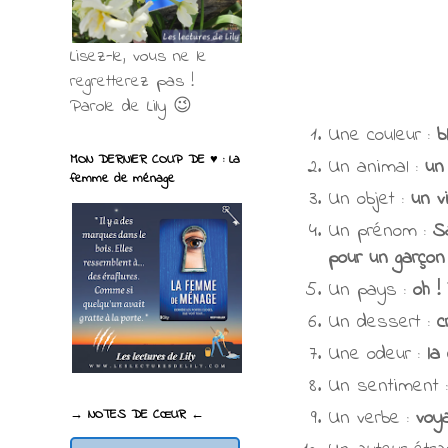
Lisez-le, vous ne le
regretterez pas !
Parole de Lily 😉
Une couleur :
b
MON DERNIER COUP DE ♥ : La
Un animal :
un
femme de ménage
Un objet :
un
v
Un prénom :
S
pour un garço
Un pays :
oh !
Un dessert :
c
Une odeur :
la
Un sentiment 
Un verbe :
voy
→ NOTES DE CŒUR ←