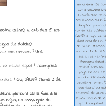
au cinéma, De 2010 
est la coscénarist
Lelouch. Mais ce s
ses romans qui la f
du grand public. 
oline Quinn), le club des 5, les
roman, "Les oubliés
(2015), a reçu de n
dont celui de Lire 
ugan (La datcha)
de Poulet-Malassis
rivez vos romans ?
Une
son succès en Franc
Italie en septembr
Allemagne début 2
 ce serait lequel ?
Incomprise
traduit dans une 
pays. En 2018 elle
succès retentissa
criture ?
Oui, LAURA (tome 2 de
deuxième roman, "C
des fleurs" qui es
couronné de plusieu
teurs partiront cette fois à la
le prix Maison de la
ays cajun, en compagnie de
qui récompense 