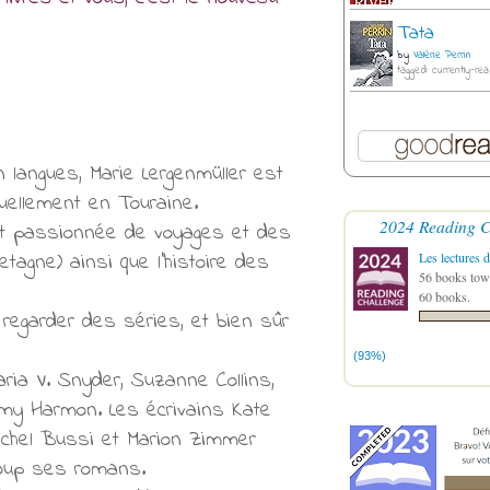
Tata
by
Valérie Perrin
tagged: currently-rea
en langues, Marie Lergenmüller est
tuellement en Touraine.
2024 Reading C
est passionnée de voyages et des
etagne) ainsi que l’histoire des
Les lectures d
56 books towa
60 books.
, regarder des séries, et bien sûr
(93%)
ria V. Snyder, Suzanne Collins,
 Amy Harmon. Les écrivains Kate
chel Bussi et Marion Zimmer
coup ses romans.