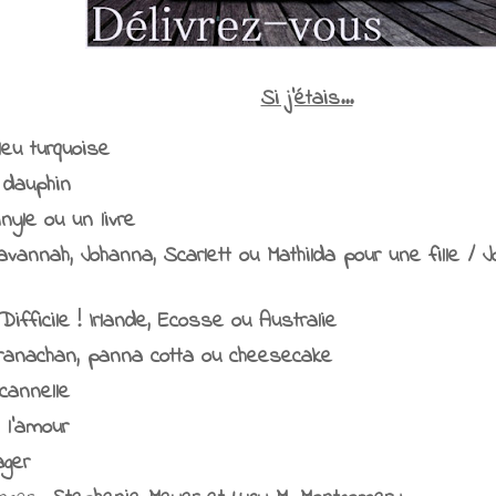
Si j'étais...
leu turquoise
 dauphin
inyle
ou un livre
avannah, Johanna, Scarlett ou Mathilda pour une fille /
n
 Difficile ! Irlande, Ecosse ou Australie
ranachan, panna cotta ou cheesecake
 cannelle
:
l'amour
ager