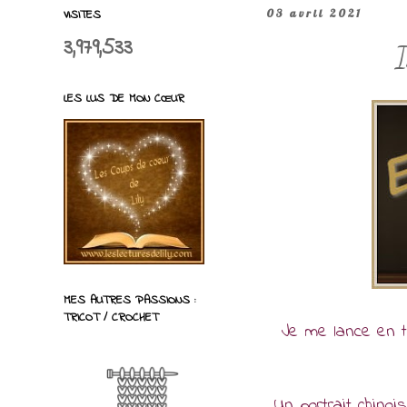
VISITES
03 avril 2021
3,979,533
I
LES LUS DE MON CŒUR
MES AUTRES PASSIONS :
TRICOT / CROCHET
Je me lance en to
Un portrait chinoi