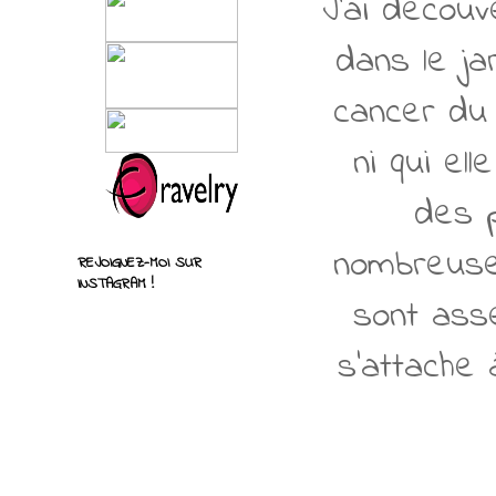
J'ai découv
dans le ja
cancer du 
ni qui el
des p
nombreuses
REJOIGNEZ-MOI SUR
INSTAGRAM !
sont ass
s'attache 