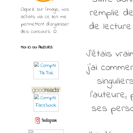
Cliquez sur l'image, vos
remplie de
achats via ce lien me
de lecture
permettent d’organiser
des concours ☺
MOI ICI OU AILLEURS
J'étais vra
j'ai commen
singulie
l'auteure,
ses perso