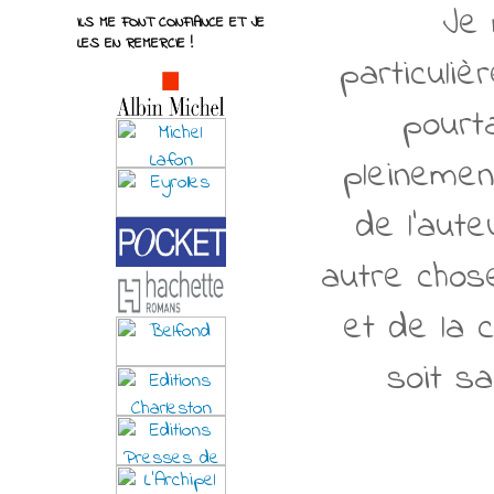
Je 
ILS ME FONT CONFIANCE ET JE
LES EN REMERCIE !
particuli
pourt
pleinemen
de l'aute
autre chose
et de la 
soit sa