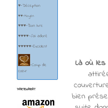
♥-Déception
–
♥♥-Moyen
♥♥♥-Bon livre
♥♥♥♥-J'ai adoré
♥♥♥♥♥-Excellent
Là où les
-Coup de
cœur
attir
couvertur
PARTENARIAT
bien prése
suite don