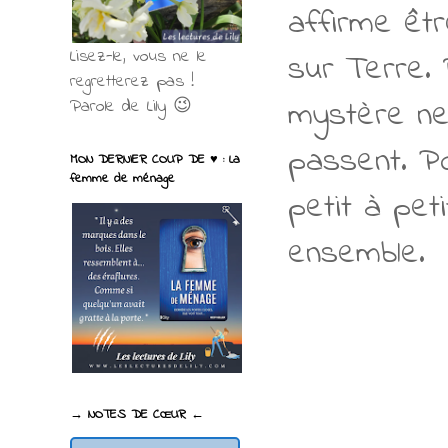
affirme êtr
Lisez-le, vous ne le
sur Terre. 
regretterez pas !
mystère ne 
Parole de Lily 😉
passent. Po
MON DERNIER COUP DE ♥ : La
femme de ménage
petit à pet
ensemble.
→ NOTES DE CŒUR ←