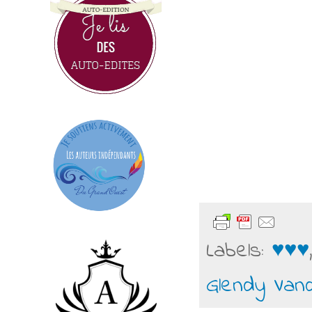
Labels:
♥♥♥
Glendy Van