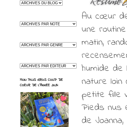
Au cœur des
une routine
matin, rand
recensemen
humide de l
nature loin
MON PLUS GROS COUP DE
COEUR DE L'ANNEE 2024
petite fille
Pieds nus e
de Joanna, 