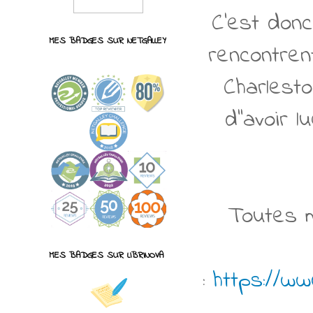
C'est donc
MES BADGES SUR NETGALLEY
rencontren
Charlest
d''avoir 
Toutes m
MES BADGES SUR LIBRINOVA
:
https://ww