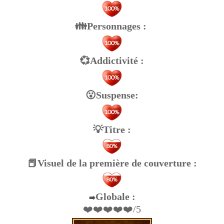
👪Personnages :
💞Addictivité :
😮Suspense:
💡Titre :
📕Visuel de la première de couverture :
Globale :
➡️
❤️❤️❤️❤️❤️/5