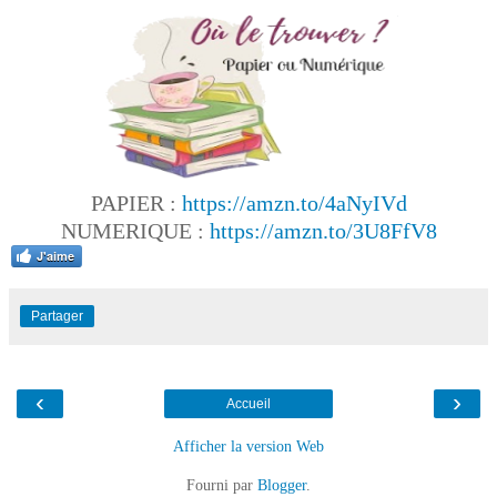
PAPIER :
https://amzn.to/4aNyIVd
NUMERIQUE :
https://amzn.to/3U8FfV8
J'aime
Partager
‹
›
Accueil
Afficher la version Web
Fourni par
Blogger
.