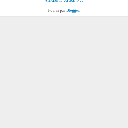
Afficher la version Web
Fourni par
Blogger
.