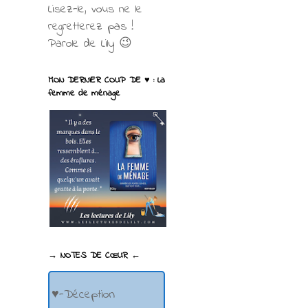
Lisez-le, vous ne le
regretterez pas !
Parole de Lily 😉
MON DERNIER COUP DE ♥ : La
femme de ménage
→ NOTES DE CŒUR ←
♥-Déception