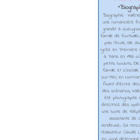
Biograph
*
Biographie : Valéri
une romancière fra
grandit à Gueugno
famille de footballe
pas l'école, elle 
lycée en Première e
à Paris en 1986 où
petits boulots. El
famille et s'installe
sur-Mer, en Normand
Avant d’écrire de
des scénarios, Valé
été photographe d
directrice des opé
une boite de téléph
assistante de d
vendeuse. Sa renco
réalisateur Claude L
en 2006 détermine 