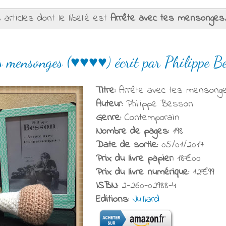
articles dont le libellé est
Arrête avec tes mensonges
es mensonges (♥♥♥♥) écrit par Philippe B
Titre:
Arrête avec tes mensong
Auteur:
Philippe Besson
Genre:
Contemporain
Nombre de pages:
198
Date de sortie:
05/01/2017
Prix du livre papier:
18€00
Prix du livre numérique:
12€99
ISBN:
2-260-02988-4
Editions:
Julliard