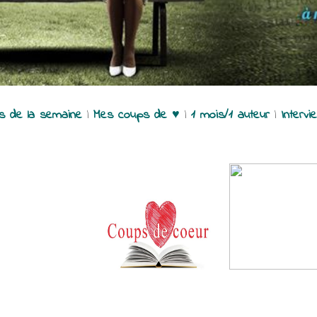
es de la semaine
|
Mes coups de ♥
|
1 mois/1 auteur
|
Intervi