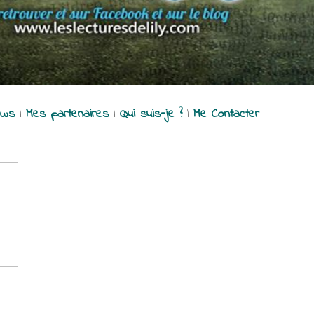
ews
|
Mes partenaires
|
Qui suis-je ?
|
Me Contacter