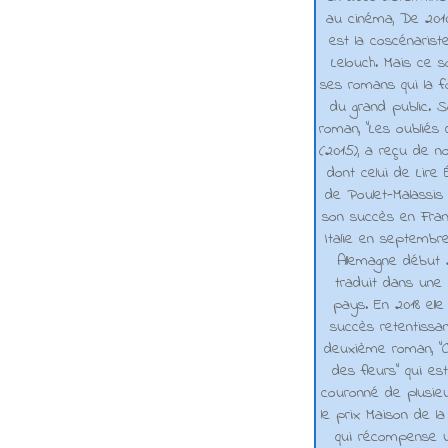
au cinéma, De 2010 
est la coscénarist
Lelouch. Mais ce s
ses romans qui la f
du grand public. 
roman, "Les oubliés
(2015), a reçu de n
dont celui de Lire 
de Poulet-Malassis
son succès en Franc
Italie en septembr
Allemagne début 2
traduit dans une 
pays. En 2018 elle
succès retentissa
deuxième roman, "C
des fleurs" qui es
couronné de plusieu
le prix Maison de la
qui récompense 