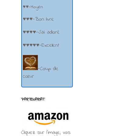
♥♥-Moyen
♥♥♥-Bon livre
♥♥♥♥-J'ai adoré
♥♥♥♥♥-Excellent
-Coup de
cœur
PARTENARIAT
Cliquez sur l'image, vos