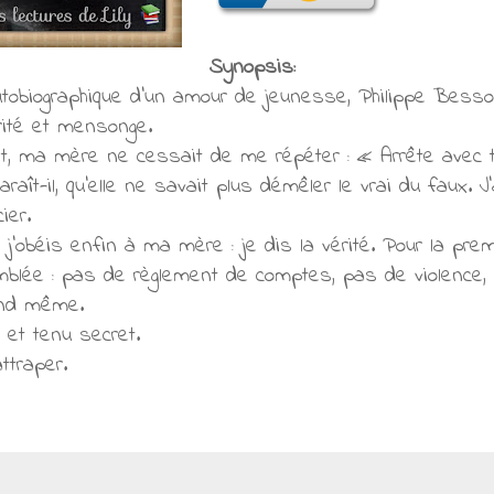
Synopsis:
 autobiographique d'un amour de jeunesse, Philippe Be
rité et mensonge.
nt, ma mère ne cessait de me répéter : « Arrête avec 
araît-il, qu'elle ne savait plus démêler le vrai du faux. J
ier.
ue j'obéis enfin à ma mère : je dis la vérité. Pour la pre
mblée : pas de règlement de comptes, pas de violence, 
and même.
et tenu secret.
ttraper.