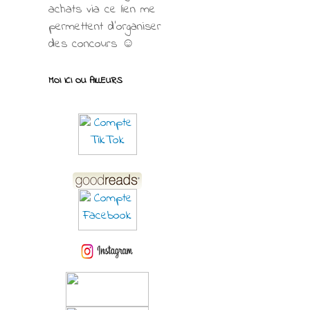
achats via ce lien me
permettent d’organiser
des concours ☺
MOI ICI OU AILLEURS