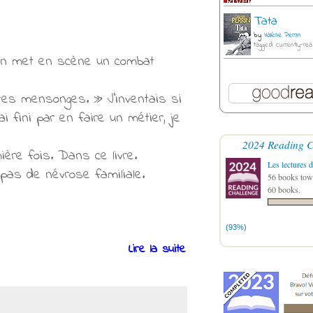
Tata
by
Valérie Perrin
tagged: currently-rea
sson met en scène un combat
tes mensonges. » J'inventais si
'ai fini par en faire un métier, je
2024 Reading C
mière fois. Dans ce livre.
Les lectures d
pas de névrose familiale.
56 books towa
60 books.
(93%)
Lire la suite