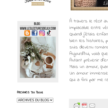
À travers le récit
implacable entre vé
Quand j'étais enfa
bien les histoires, p
suis devenu romanc
Aujourd'hui, voilà q
Autant prévenir d'e
Mais un amour, qu
Un amour immense 
Qui a fini par me ra
ARCHIVES DU BLOG