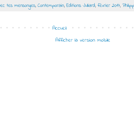
vec tes mensonges
,
Contemporain
,
Editions Julliard
,
février 2017
,
Phili
Accueil
Afficher la version mobile