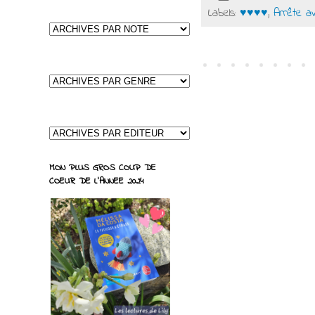
Labels:
♥♥♥♥
,
Arrête a
MON PLUS GROS COUP DE
COEUR DE L'ANNEE 2024