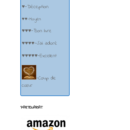
♥-Déception
♥♥-Moyen
♥♥♥-Bon livre
♥♥♥♥-J'ai adoré
♥♥♥♥♥-Excellent
-Coup de
cœur
PARTENARIAT