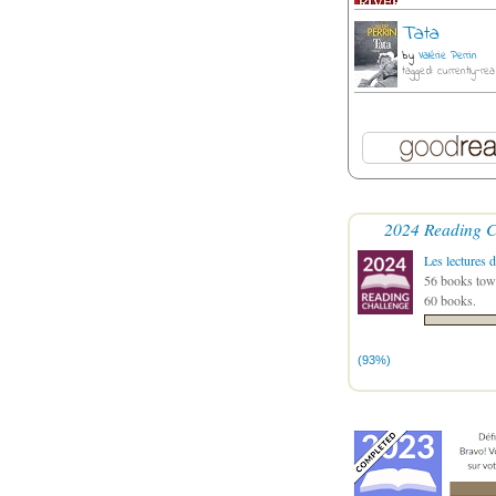
Tata
by
Valérie Perrin
tagged: currently-rea
2024 Reading C
Les lectures d
56 books towa
60 books.
(93%)