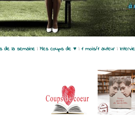
es de la semaine
|
Mes coups de ♥
|
1 mois/1 auteur
|
Intervi