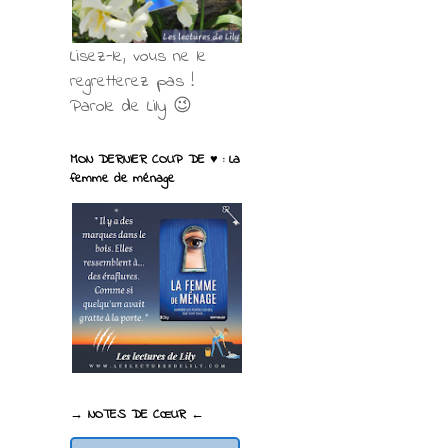
Lisez-le, vous ne le
regretterez pas !
Parole de Lily 😉
MON DERNIER COUP DE ♥ : La
femme de ménage
→ NOTES DE CŒUR ←