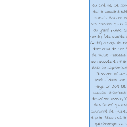
au cinéma, De 2010 
est la coscénarist
Lelouch. Mais ce s
ses romans qui la f
du grand public. 
roman, "Les oubliés
(2015), a reçu de n
dont celui de Lire 
de Poulet-Malassis
son succès en Franc
Italie en septembr
Allemagne début 2
traduit dans une 
pays. En 2018 elle
succès retentissa
deuxième roman, "C
des fleurs" qui es
couronné de plusieu
le prix Maison de la
qui récompense 