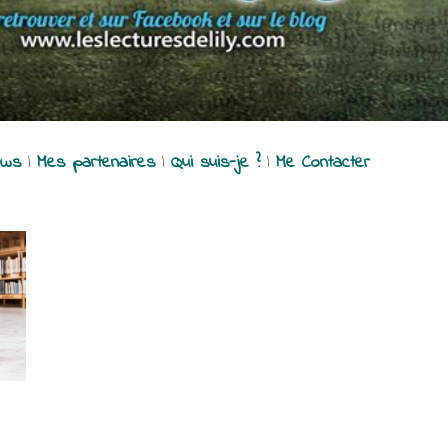
ews
|
Mes partenaires
|
Qui suis-je ?
|
Me Contacter