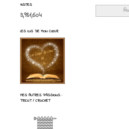
VISITES
Au
3,981,604
LES LUS DE MON CŒUR
MES AUTRES PASSIONS :
TRICOT / CROCHET