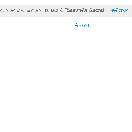
cun article portant le libellé
Beautiful Secret
.
Afficher 
Accueil