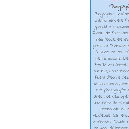
Biograph
*
Biographie : Valéri
une romancière fra
grandit à Gueugno
famille de footballe
pas l'école, elle 
lycée en Première e
à Paris en 1986 où
petits boulots. El
famille et s'installe
sur-Mer, en Normand
Avant d’écrire de
des scénarios, Valé
été photographe d
directrice des opé
une boite de téléph
assistante de d
vendeuse. Sa renco
réalisateur Claude L
en 2006 détermine 