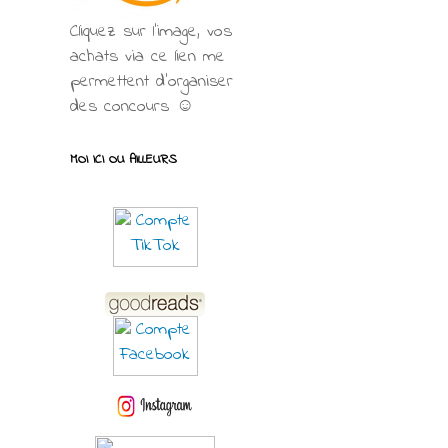
Cliquez sur l'image, vos
achats via ce lien me
permettent d’organiser
des concours ☺
MOI ICI OU AILLEURS