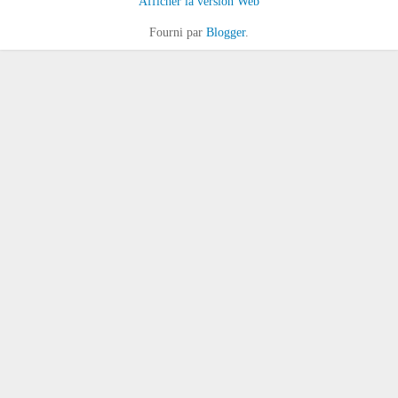
Afficher la version Web
Fourni par
Blogger
.