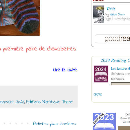
Tata
by
Valérie Perrin
tagged: currently-rea
ma première paire de chaussettes
2024 Reading C
Les lectures d
Lire la suite
56 books towa
60 books.
(93%)
cembre 2023
,
Editions Marabout
,
Tricot
Articles plus anciens