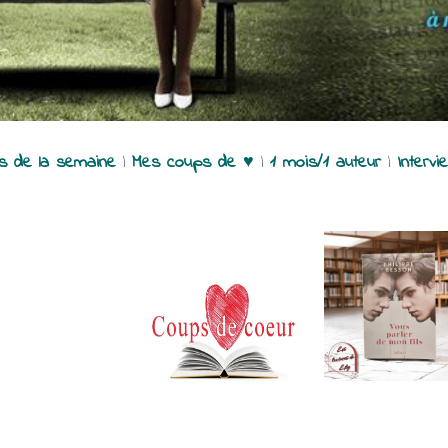
es de la semaine
|
Mes coups de ♥
|
1 mois/1 auteur
|
Intervi