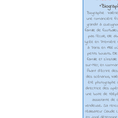
Biograph
*
Biographie : Valéri
une romancière fra
grandit à Gueugno
famille de footballe
pas l'école, elle 
lycée en Première e
à Paris en 1986 où
petits boulots. El
famille et s'installe
sur-Mer, en Normand
Avant d’écrire de
des scénarios, Valé
été photographe d
directrice des opé
une boite de téléph
assistante de d
vendeuse. Sa renco
réalisateur Claude L
en 2006 détermine 