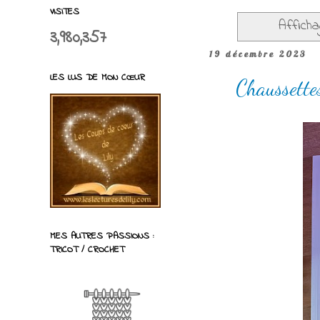
VISITES
Afficha
3,980,357
19 décembre 2023
LES LUS DE MON CŒUR
Chaussette
MES AUTRES PASSIONS :
TRICOT / CROCHET