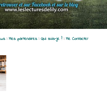
ews
|
Mes partenaires
|
Qui suis-je ?
|
Me Contacter