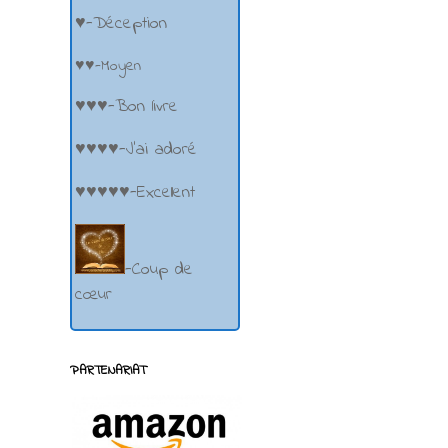
♥-Déception
♥♥-Moyen
♥♥♥-Bon livre
♥♥♥♥-J'ai adoré
♥♥♥♥♥-Excellent
-Coup de
cœur
PARTENARIAT