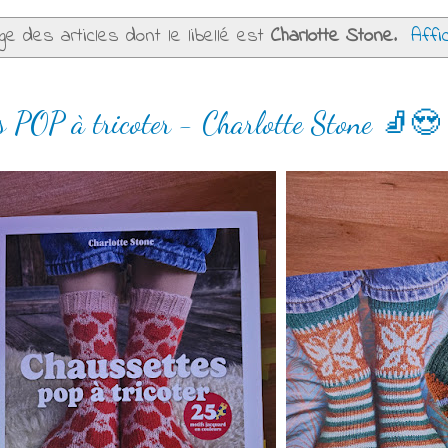
ge des articles dont le libellé est
Charlotte Stone
.
Affi
s POP à tricoter - Charlotte Stone 🧦😍