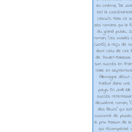
au cinéma, De 2010 
est la coscénarist
Lelouch. Mais ce s
ses romans qui la f
du grand public. 
roman, "Les oubliés
(2015), a reçu de n
dont celui de Lire 
de Poulet-Malassis
son succès en Franc
Italie en septembr
Allemagne début 2
traduit dans une 
pays. En 2018 elle
succès retentissa
deuxième roman, "C
des fleurs" qui es
couronné de plusieu
le prix Maison de la
qui récompense 