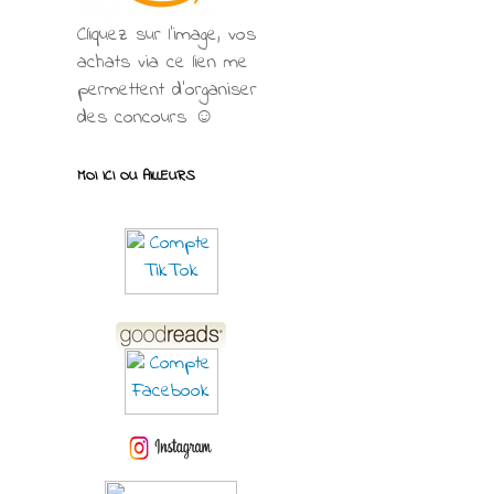
Cliquez sur l'image, vos
achats via ce lien me
permettent d’organiser
des concours ☺
MOI ICI OU AILLEURS