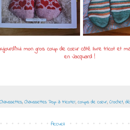
ujourd'hui mon gros coup de cœur côté livre tricot et 
en Jacquard !
Chaussettes
,
Chaussettes Pop à tricoter
,
coups de cœur
,
Crochet
,
dé
Accueil