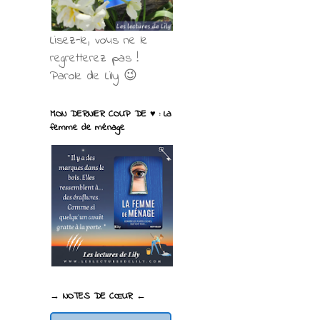
Lisez-le, vous ne le
regretterez pas !
Parole de Lily 😉
MON DERNIER COUP DE ♥ : La
femme de ménage
→ NOTES DE CŒUR ←