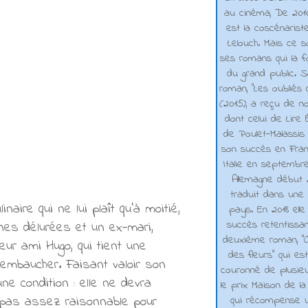
au cinéma, De 2010 
est la coscénarist
Lelouch. Mais ce s
ses romans qui la f
du grand public. 
roman, "Les oubliés
(2015), a reçu de n
dont celui de Lire 
de Poulet-Malassis
son succès en Franc
Italie en septembr
Allemagne début 2
traduit dans une 
aire qui ne lui plaît qu'à moitié,
pays. En 2018 elle
succès retentissa
ines délurées et un ex-mari,
deuxième roman, "C
leur ami Hugo, qui tient une
des fleurs" qui es
embaucher. Faisant valoir son
couronné de plusieu
ne condition : elle ne devra
le prix Maison de la
qui récompense 
 pas assez raisonnable pour