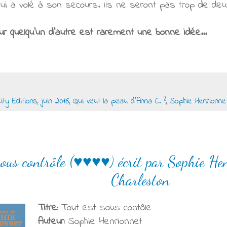
ui a volé à son secours. Ils ne seront pas trop de deux
r quelqu'un d'autre est rarement une bonne idée...
City Editions
,
juin 2016
,
Qui veut la peau d'Anna C. ?
,
Sophie Henrionne
 sous contrôle (♥♥♥♥) écrit par Sophie He
Charleston
Titre:
Tout est sous contôle
Auteur:
Sophie Henrionnet