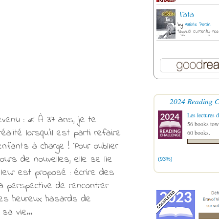
Tata
by
Valérie Perrin
tagged: currently-rea
2024 Reading C
Les lectures d
évenu : « À 37 ans, je te
56 books towa
alité lorsqu’il est parti refaire
60 books.
enfants à charge ! Pour oublier
urs de nouvelles, elle se lie
(93%)
e leur est proposé : écrire des
a perspective de rencontrer
 Les heureux hasards de
e sa vie…