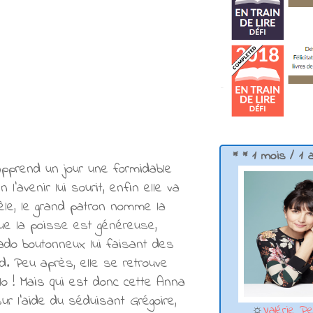
* * 1 mois / 1 
e apprend un jour une formidable
'avenir lui sourit, enfin elle va
èle, le grand patron nomme la
ue la poisse est généreuse,
 ado boutonneux lui faisant des
d. Peu après, elle se retrouve
o ! Mais qui est donc cette Anna
sur l'aide du séduisant Grégoire,
☼
Valérie Pe