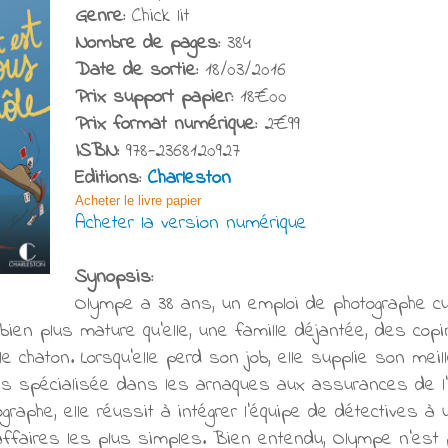
Genre:
Chick lit
Nombre de pages:
384
Date de sortie:
18/03/2016
Prix support papier:
18€00
Prix format numérique:
2€99
ISBN:
978-2368120927
Editions:
Charleston
Acheter le livre papier
Acheter la version numérique
Synopsis:
Olympe a 38 ans, un emploi de photographe culin
 bien plus mature qu'elle, une famille déjantée, des cop
lle chaton. Lorsqu'elle perd son job, elle supplie son meil
es spécialisée dans les arnaques aux assurances de l'
raphe, elle réussit à intégrer l'équipe de détectives à u
affaires les plus simples. Bien entendu, Olympe n'est