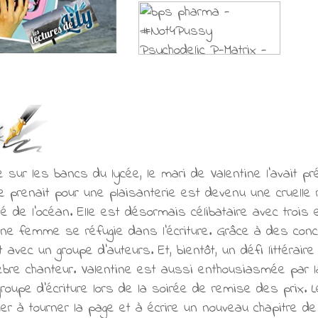
 sur les bancs du lycée, le mari de Valentine l’avait pr
lle prenait pour une plaisanterie est devenu une cruelle ré
té de l’océan. Elle est désormais célibataire avec trois 
eune femme se réfugie dans l’écriture. Grâce à des conco
t avec un groupe d’auteurs. Et, bientôt, un défi littérair
èbre chanteur. Valentine est aussi enthousiasmée par l
oupe d’écriture lors de la soirée de remise des prix.
ider à tourner la page et à écrire un nouveau chapitre d