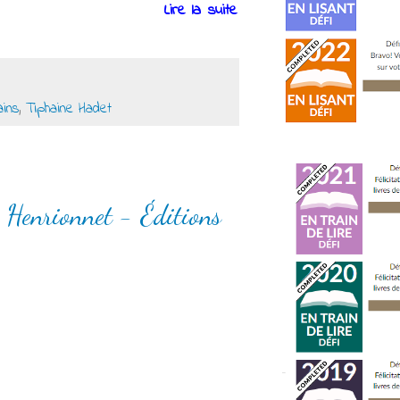
Lire la suite
ins
,
Tiphaine Hadet
 Henrionnet - Éditions