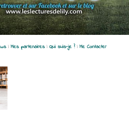
ews
|
Mes partenaires
|
Qui suis-je ?
|
Me Contacter