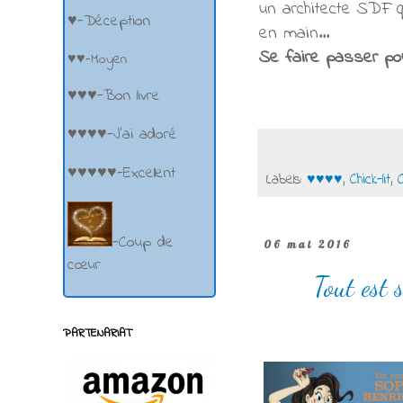
un architecte SDF q
♥-Déception
en main...
Se faire passer pou
♥♥-Moyen
♥♥♥-Bon livre
♥♥♥♥-J'ai adoré
♥♥♥♥♥-Excellent
Labels:
♥♥♥♥
,
Chick-lit
,
-Coup de
06 mai 2016
cœur
Tout est
PARTENARIAT