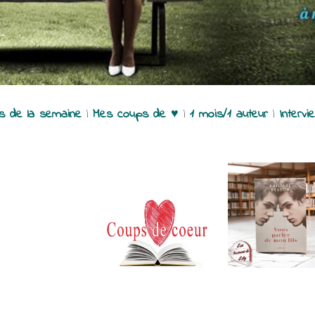
es de la semaine
|
Mes coups de ♥
|
1 mois/1 auteur
|
Intervi