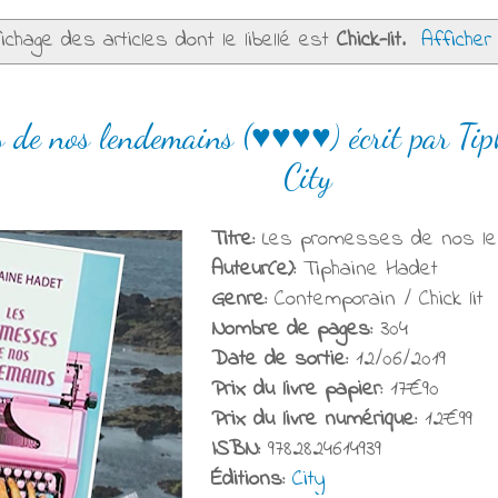
ichage des articles dont le libellé est
Chick-lit
.
Afficher
s de nos lendemains (♥♥♥♥) écrit par Ti
City
Titre:
Les promesses de nos l
Auteur(e):
Tiphaine Hadet
Genre:
Contemporain / Chick lit
Nombre de pages:
304
Date de sortie:
12/06/2019
Prix du livre papier:
17€90
Prix du livre numérique:
12€99
ISBN:
9782824614939
Éditions:
City