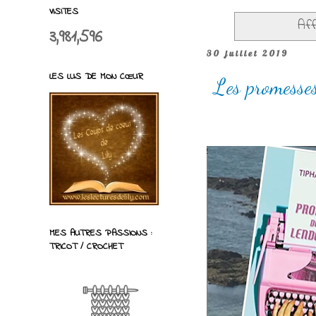
VISITES
Aff
3,981,596
30 juillet 2019
LES LUS DE MON CŒUR
Les promesse
MES AUTRES PASSIONS :
TRICOT / CROCHET