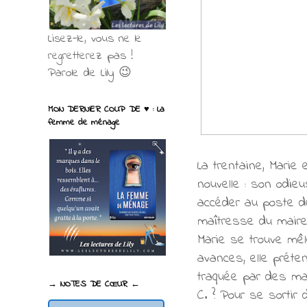
Lisez-le, vous ne le
regretterez pas !
Parole de Lily 😉
MON DERNIER COUP DE ♥ : La
femme de ménage
La trentaine, Marie 
nouvelle : son odieu
accéder au poste de
maîtresse du maire
Marie se trouve mêl
avances, elle préte
traquée par des mal
→ NOTES DE CŒUR ←
C. ? Pour se sortir 