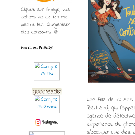
Cliquez sur l'image, vos
achats via ce lien me
permettent d’organiser
des concours ☺
MOI ICI OU AILLEURS
une fille de 12 ans
Bertrand, qui l'appe
agence de détectiv
expérience de photog
s'occuper que des 