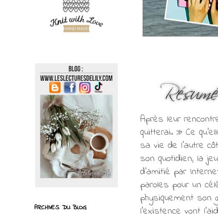
Après leur rencontre
quitterai. » Ce qu’e
sa vie de l’autre cô
son quotidien, la j
d’amitié par Interne
paroles pour un cél
physiquement son gr
ARCHIVES DU BLOG
l’existence vont l’a