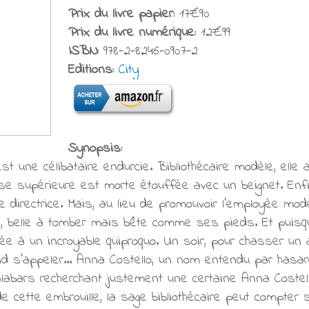
Prix du livre papier:
17€90
Prix du livre numérique:
12€99
ISBN:
978-2-8246-0907-2
Editions:
City
Synopsis:
est une célibataire endurcie. Bibliothécaire modèle, ell
se supérieure est morte étouffée avec un beignet. Enfin l
 directrice. Mais, au lieu de promouvoir l'employée mod
, belle à tomber mais bête comme ses pieds. Et puisq
ée à un incroyable quiproquo. Un soir, pour chasser un
nd s'appeler... Anna Costello, un nom entendu par hasar
abars recherchant justement une certaine Anna Costell
de cette embrouille, la sage bibliothécaire peut compter 