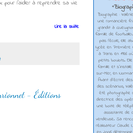
 pour l'aider à reprendre sa vie
Biograph
*
Biographie : Valéri
une romancière fra
Lire la suite
grandit à Gueugno
famille de footballe
pas l'école, elle 
lycée en Première e
à Paris en 1986 où
t
petits boulots. El
famille et s'installe
sur-Mer, en Normand
Avant d’écrire de
des scénarios, Valé
été photographe d
nrionnet - Éditions
directrice des opé
une boite de téléph
assistante de d
vendeuse. Sa renco
réalisateur Claude L
en 2006 détermine 