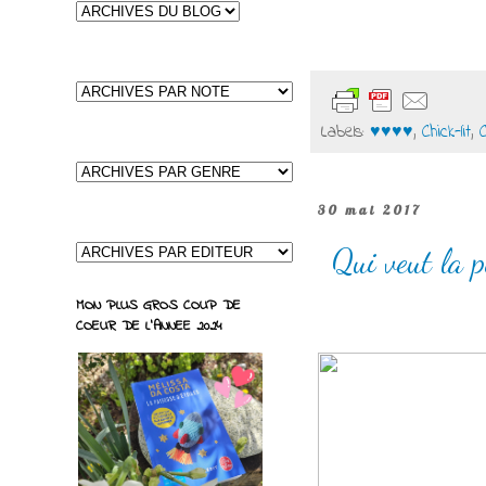
Labels:
♥♥♥♥
,
Chick-lit
,
30 mai 2017
Qui veut la 
MON PLUS GROS COUP DE
COEUR DE L'ANNEE 2024