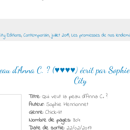
City Editions
,
Contemporain
,
juillet 2019
,
Les promesses de nos lendema
peau d'Anna C. ? (♥♥♥♥) écrit par Sophie
City
Titre:
Qui veut la peau d'Anna C. ?
Auteur:
Sophie Henrionnet
Genre:
Chick-lit
Nombre de pages:
304
Date de sortie:
22/02/2017