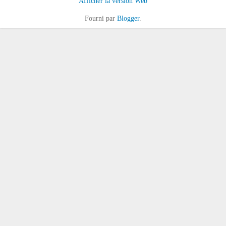
Afficher la version Web
Fourni par
Blogger
.