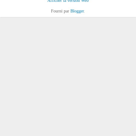
Afficher la version Web
Fourni par
Blogger
.