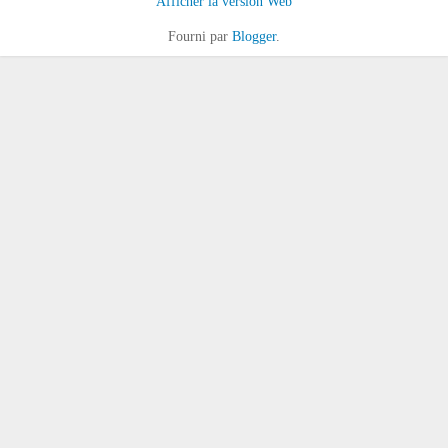
Afficher la version Web
Fourni par
Blogger
.