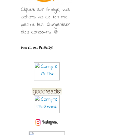
Cliquez sur l'image, vos
achats via ce lien me
permettent d’organiser
des concours ☺
MOI ICI OU AILLEURS