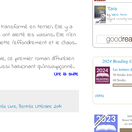
Tata
by
Valérie Perrin
tagged: currently-rea
ansformé en terrier. Elle y a
t alerté les voisins. Elle n’en
ette l’effondrement et le chaos.
ale, ce premier roman d’Aurélien
2024 Reading C
ssi hallucinant qu’insoupçonné.
Les lectures d
Lire la suite
56 books towa
60 books.
(93%)
rée Livre
,
Rentrée Littéraire 2014