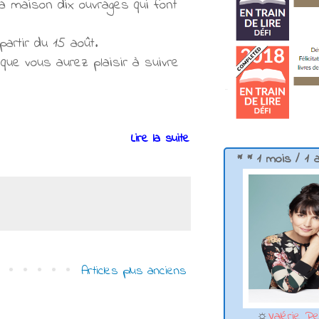
la maison dix ouvrages qui font
artir du 15 août.
ue vous aurez plaisir à suivre
Lire la suite
* * 1 mois / 1 
Articles plus anciens
☼
Valérie Pe