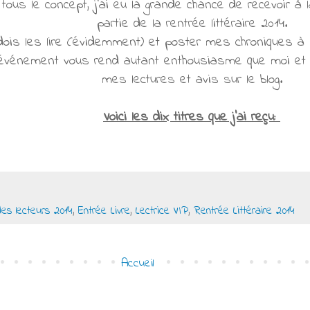
ous le concept, j'ai eu la grande chance de recevoir à 
partie de la rentrée littéraire 2014.
dois les lire (évidemment) et poster mes chroniques à p
 événement vous rend autant enthousiasme que moi et q
mes lectures et avis sur le blog.
Voici les dix titres que j'ai reçu:
s lecteurs 2014
,
Entrée Livre
,
Lectrice VIP
,
Rentrée Littéraire 2014
Accueil