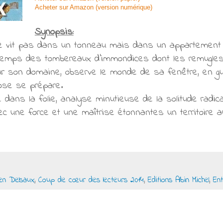
Acheter sur Amazon (version numérique)
Synopsis:
vit pas dans un tonneau mais dans un appartement tr
temps des tombereaux d’immondices dont les remugles on
sur son domaine, observe le monde de sa fenêtre, en gu
hose se prépare.
e dans la folie, analyse minutieuse de la solitude radic
c une force et une maîtrise étonnantes un territoire au
ien Delsaux
,
Coup de cœur des lecteurs 2014
,
Editions Albin Michel
,
Ent