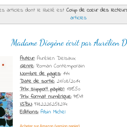
s articles dont le libellé est
Coup de cœur des lecteur
articles
Madame Diogène écrit par Aurélien D
Auteur:
Aurélien Delsaux
Genre:
Roman Contemporain
Nombre de pages:
144
Date de sortie:
21/08/2014
Prix support papier:
13€50
Prix format numérique:
9€49
ISBN:
9782226258274
Editions:
Albin Michel
Acheter sur Amazon (version papier)