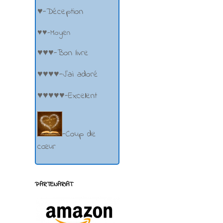
♥-Déception
♥♥-Moyen
♥♥♥-Bon livre
♥♥♥♥-J'ai adoré
♥♥♥♥♥-Excellent
-Coup de
cœur
PARTENARIAT