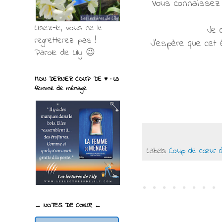
Vous connaissez t
Lisez-le, vous ne le
Je 
regretterez pas !
J'espère que cet
Parole de Lily 😉
MON DERNIER COUP DE ♥ : La
femme de ménage
Labels:
Coup de cœur de
→ NOTES DE CŒUR ←