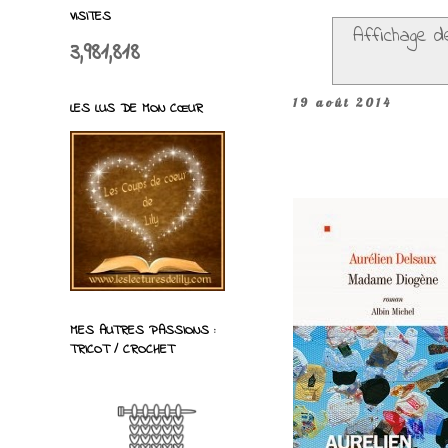
VISITES
Affichage de
3,981,818
19 août 2014
LES LUS DE MON CŒUR
MES AUTRES PASSIONS :
TRICOT / CROCHET