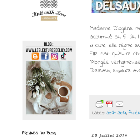
Madame Diogène ne 
accumulé au fil du 
a cure, elle règne 
Elle sait qu’autre c
Plongée vertigineus
Delsaux explore ave
Labels:
août 2014
,
Aurél
ARCHIVES DU BLOG
20 juillet 2014