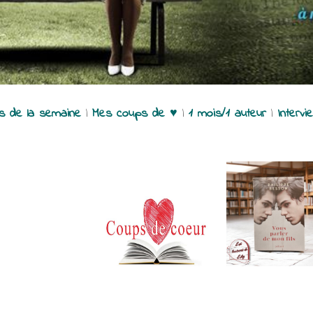
es de la semaine
|
Mes coups de ♥
|
1 mois/1 auteur
|
Intervi