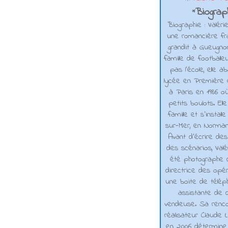
Biograph
*
Biographie : Valéri
une romancière fra
grandit à Gueugno
famille de footballe
pas l'école, elle 
lycée en Première e
à Paris en 1986 où
petits boulots. El
famille et s'installe
sur-Mer, en Normand
Avant d’écrire de
des scénarios, Valé
été photographe d
directrice des opé
une boite de téléph
assistante de d
vendeuse. Sa renco
réalisateur Claude L
en 2006 détermine 