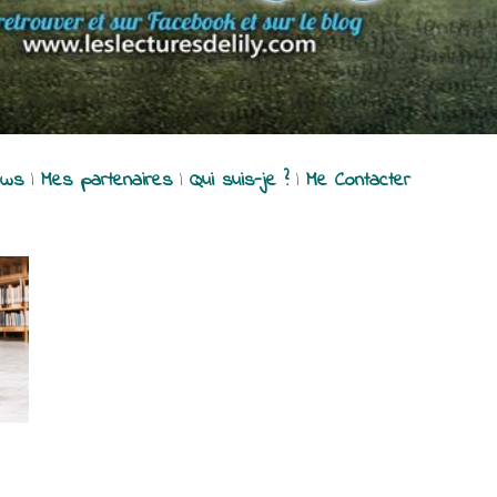
ews
|
Mes partenaires
|
Qui suis-je ?
|
Me Contacter