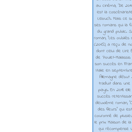
au cinéma, De 2010 
est la coscénarist
Lelouch. Mais ce s
ses romans qui la f
du grand public. 
roman, "Les oubliés
(2015), a reçu de n
dont celui de Lire 
de Poulet-Malassis
son succès en Franc
Italie en septembr
Allemagne début 2
traduit dans une 
pays. En 2018 elle
succès retentissa
deuxième roman, "C
des fleurs" qui es
couronné de plusieu
le prix Maison de la
qui récompense 