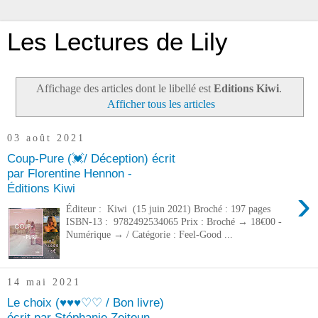
Les Lectures de Lily
Affichage des articles dont le libellé est
Editions Kiwi
.
Afficher tous les articles
03 août 2021
Coup-Pure (💓/ Déception) écrit
par Florentine Hennon -
Éditions Kiwi
›
Éditeur : Kiwi (15 juin 2021) Broché : 197 pages
ISBN-13 : 9782492534065 Prix : Broché → 18€00 -
Numérique → / Catégorie : Feel-Good ...
14 mai 2021
Le choix (♥♥♥♡♡ / Bon livre)
écrit par Stéphanie Zeitoun -