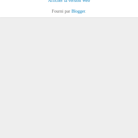
Afficher la version Web
Fourni par
Blogger
.