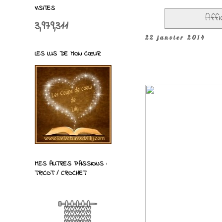
VISITES
Affi
3,979,311
22 janvier 2014
LES LUS DE MON CŒUR
MES AUTRES PASSIONS :
TRICOT / CROCHET