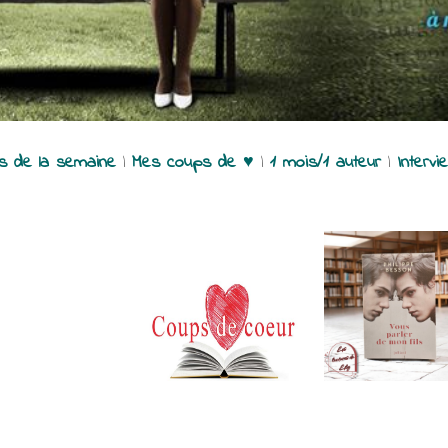
es de la semaine
|
Mes coups de ♥
|
1 mois/1 auteur
|
Intervi