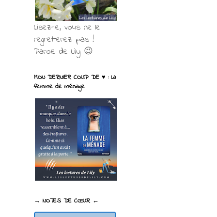
Lisez-le, vous ne le
regretterez pas !
Parole de Lily 😉
MON DERNIER COUP DE ♥ : La
femme de ménage
→ NOTES DE CŒUR ←