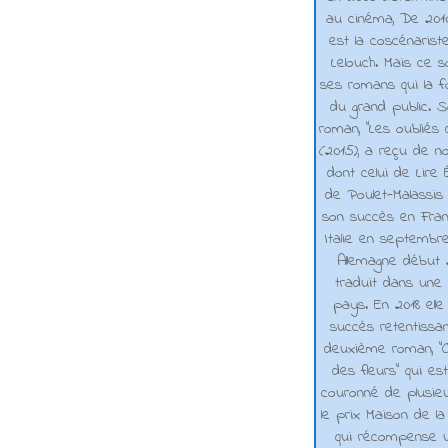
au cinéma, De 2010 
est la coscénarist
Lelouch. Mais ce s
ses romans qui la f
du grand public. 
roman, "Les oubliés
(2015), a reçu de n
dont celui de Lire 
de Poulet-Malassis
son succès en Franc
Italie en septembr
Allemagne début 2
traduit dans une 
pays. En 2018 elle
succès retentissa
deuxième roman, "C
des fleurs" qui es
couronné de plusieu
le prix Maison de la
qui récompense 