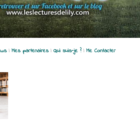
ews
|
Mes partenaires
|
Qui suis-je ?
|
Me Contacter