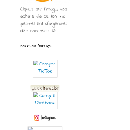
Cliquez sur l'image, vos
achats via ce lien me
permettent d’organiser
des concours ☺
MOI ICI OU AILLEURS