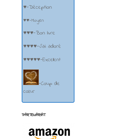
♥-Déception
♥♥-Moyen
♥♥♥-Bon livre
♥♥♥♥-J'ai adoré
♥♥♥♥♥-Excellent
-Coup de
cœur
PARTENARIAT