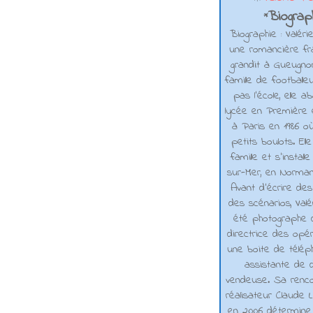
Biograph
*
Biographie : Valéri
une romancière fra
grandit à Gueugno
famille de footballe
pas l'école, elle 
lycée en Première e
à Paris en 1986 où
petits boulots. El
famille et s'installe
sur-Mer, en Normand
Avant d’écrire de
des scénarios, Valé
été photographe d
directrice des opé
une boite de téléph
assistante de d
vendeuse. Sa renco
réalisateur Claude L
en 2006 détermine 