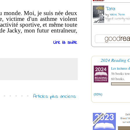
Tata
au monde. Moi, je suis née deux
by
Valérie Perrin
de, victime d'un asthme violent
tagged: currently-rea
activité sportive, et même toute
 de Jacky, mon futur entraîneur,
Lire la suite
2024 Reading C
Les lectures d
56 books towa
60 books.
(93%)
Articles plus anciens