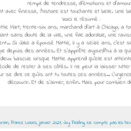
rempli de tendresse, d'émotions et d'amou
rit avec finesse, l'histoire est touchante et belle. Une b
Voici le résumé :
ie Hart, trente-six ans, marchand d'art à Chicago, a t
illant sans doute de la ville, une fille adorable, une rav
... Si Jake a épousé Mattie, il y a seize ans, c'est se
ompe depuis des années. Et s'apprête aujourd'hui à la qu
 deux bascule lorsque Mattie apprend qu'elle est attein
écide de rester à ses côtés. Il ne peut la laisser lutte
 se dire ce qu'ils ont tu toutes ces années... L'urgence
découvrir. Et de s'aimer, enfin. Mais pour combien 
rain
,
France Loisirs
,
janvier 2021
,
Joy Fielding
,
Ne compte pas les heu