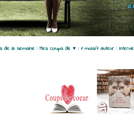
es de la semaine
|
Mes coups de ♥
|
1 mois/1 auteur
|
Intervi