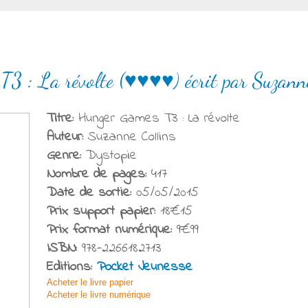
T3 : La révolte (♥♥♥♥) écrit par Suzann
Titre:
Hunger Games T3 : La révolte
Auteur:
Suzanne Collins
Genre:
Dystopie
Nombre de pages:
417
Date de sortie:
05/05/2015
Prix support papier:
18€15
Prix format numérique:
9€99
ISBN:
978-2266182713
Editions:
Pocket Jeunesse
Acheter le livre papier
Acheter le livre numérique