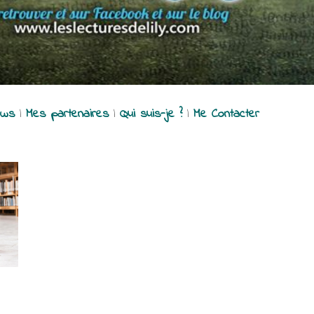
ews
|
Mes partenaires
|
Qui suis-je ?
|
Me Contacter