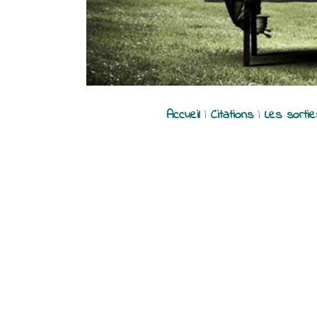
Accueil
|
Citations
|
Les sorti