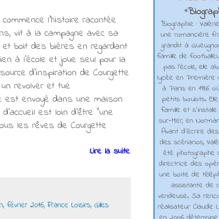
Biograph
*
si commence l'histoire racontée
Biographie : Valéri
 ans, vit à la campagne avec sa
une romancière fra
e et boit des bières en regardant
grandit à Gueugno
famille de footballe
en à l'école et joue seul pour la
pas l'école, elle 
source d'inspiration de Courgette
lycée en Première e
 un revolver et tue
à Paris en 1986 où
ette est envoyé dans une maison
petits boulots. El
famille et s'installe
d'accueil est loin d'être "une
sur-Mer, en Normand
tous les rêves de Courgette
Avant d’écrire de
des scénarios, Valé
Lire la suite
été photographe d
directrice des opé
une boite de téléph
assistante de d
vendeuse. Sa renco
n
,
février 2016
,
France Loisirs
,
Gilles
réalisateur Claude L
en 2006 détermine 