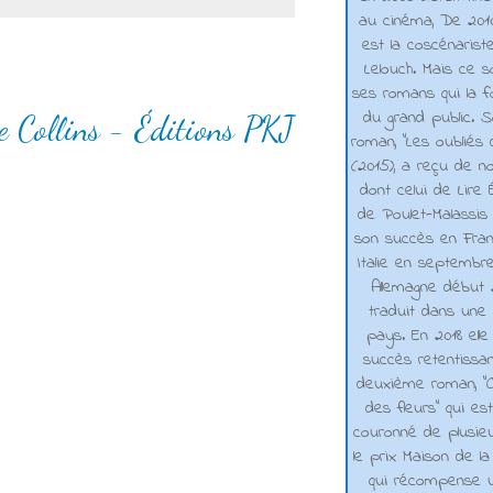
au cinéma, De 2010 
est la coscénarist
Lelouch. Mais ce s
ses romans qui la f
du grand public. 
e Collins - Éditions PKJ
roman, "Les oubliés
(2015), a reçu de n
dont celui de Lire 
de Poulet-Malassis
son succès en Franc
Italie en septembr
Allemagne début 2
traduit dans une 
pays. En 2018 elle
succès retentissa
deuxième roman, "C
des fleurs" qui es
couronné de plusieu
le prix Maison de la
qui récompense 