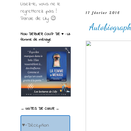
Lisez-le, vous ne le
regretterez pas !
17 février 2016
Parole de Lily 😉
Autobiographi
MON DERNIER COUP DE ♥ : La
femme de ménage
→ NOTES DE CŒUR ←
♥-Déception