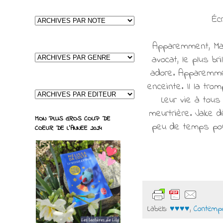
Éc
Apparemment, Matt
avocat, le plus br
adore. Apparemment
enceinte. Il la tr
Leur vie à tous
meurtrière. Jake d
MON PLUS GROS COUP DE
peu de temps pour
COEUR DE L'ANNEE 2024
Labels:
♥♥♥♥
,
Contempo