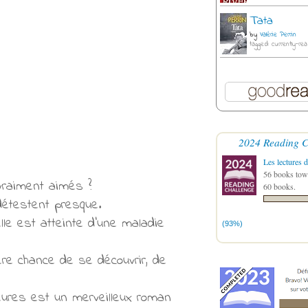
Tata
by
Valérie Perrin
tagged: currently-rea
2024 Reading C
Les lectures d
56 books towa
 vraiment aimés ?
60 books.
 détestent presque.
lle est atteinte d'une maladie
(93%)
ère chance de se découvrir, de
eures est un merveilleux roman