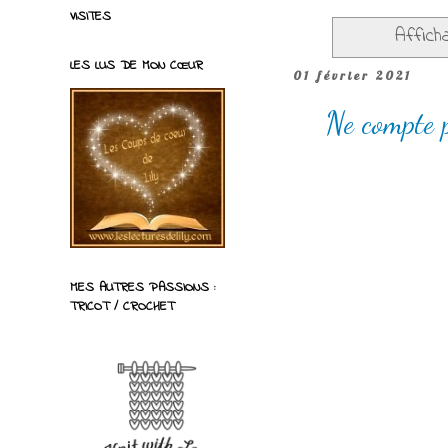
VISITES
Affich
LES LUS DE MON CŒUR
01 février 2021
Ne compte p
MES AUTRES PASSIONS :
TRICOT / CROCHET