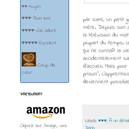
♥♥-Moyen
♥♥♥-Bon livre
par Icare, un petit
mère. Depuis son ac
♥♥♥♥-J'ai adoré
la télévision du mat
plupart du temps. L
♥♥♥♥♥-Excellent
qui ne connaît la vi
accidentellement sa
-Coup de
d'accueil. Mais pour
cœur
prison". L'apprenti
deviennent possibl
PARTENARIAT
Labels:
♥♥♥
,
À un détai
Cliquez sur l'image, vos
Paris