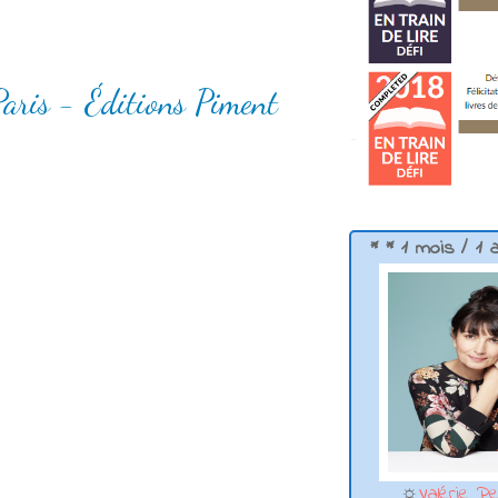
Paris - Éditions Piment
* * 1 mois / 1 
☼
Valérie Pe