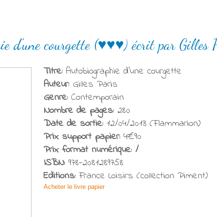
e d'une courgette (♥♥♥) écrit par Gilles 
Titre:
Autobiographie d'une courgette
Auteur:
Gilles Paris
Genre:
Contemporain
Nombre de pages:
280
Date de sortie:
12/04/2013 (Flammarion)
Prix support papier:
4€90
Prix format numérique: /
ISBN:
978-2081289758
Editions:
France Loisirs (collection Piment)
Acheter le livre papier