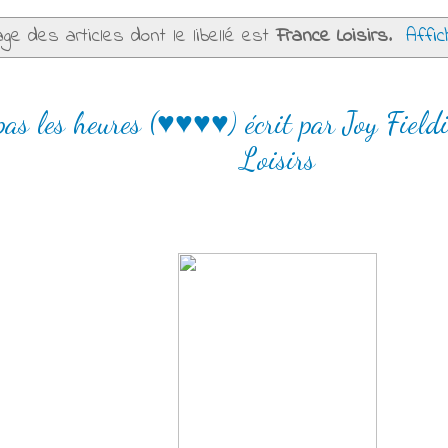
age des articles dont le libellé est
France Loisirs
.
Affic
as les heures (♥♥♥♥) écrit par Joy Field
Loisirs