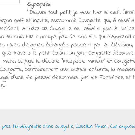
Synopsis:
"Depuis tout petit, je veux tuer le ciel". Ain
 garçon naïf et inculte, surnommé Courgette, qui, à neuf
cident, la mère de Courgette ne travaille plus à l'usin
in au soir. Elle s'occupe peu de son fils qui n'apprend ri
es rares dialogues échangés passent par la télévision, 
e qu'à travers le petit écran. Un jour, Courgette découvre
 mère. Le juge le déclare "incapable mineur" et Courg
 Courgette, contrairement aux autres enfants, la maison 
ssage d'une vie passe désormais par les Fontaines et 
es.
l près
,
Autobiographie d'une courgette
,
Collection Piment
,
Contemporai