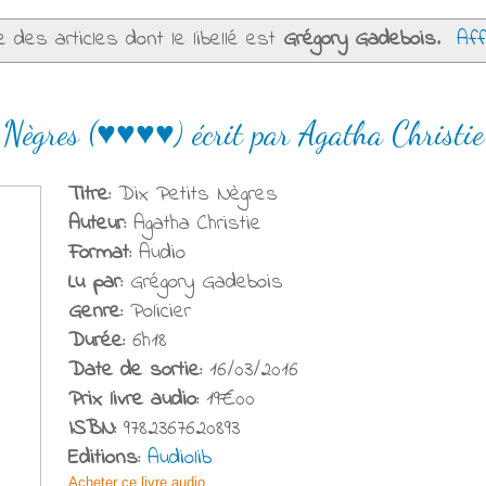
e des articles dont le libellé est
Grégory Gadebois
.
Aff
 Nègres (♥♥♥♥) écrit par Agatha Christie
Titre:
Dix Petits Nègres
Auteur:
Agatha Christie
Format:
Audio
Lu par:
Grégory Gadebois
Genre:
Policier
Durée:
6h18
Date de sortie:
16/03/2016
Prix livre audio:
19€00
ISBN:
9782367620893
Editions:
Audiolib
Acheter ce livre audio