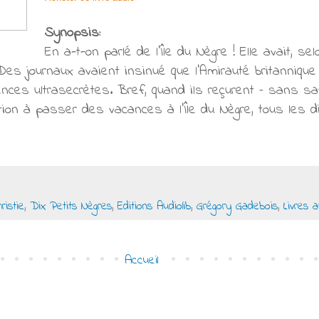
Synopsis:
En a-t-on parlé de l’Île du Nègre ! Elle avait, s
Des journaux avaient insinué que l’Amirauté britannique
iences ultrasecrètes. Bref, quand ils reçurent – sans sa
ation à passer des vacances à l’Île du Nègre, tous les d
ristie
,
Dix Petits Nègres
,
Editions Audiolib
,
Grégory Gadebois
,
Livres 
Accueil