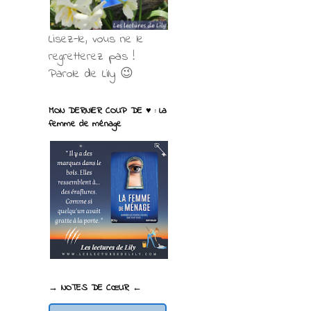
Lisez-le, vous ne le
regretterez pas !
Parole de Lily 😉
MON DERNIER COUP DE ♥ : La
femme de ménage
→ NOTES DE CŒUR ←