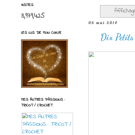
VISITES
Affichag
3,979,425
05 mai 2016
LES LUS DE MON CŒUR
Dix Petits
MES AUTRES PASSIONS :
TRICOT / CROCHET