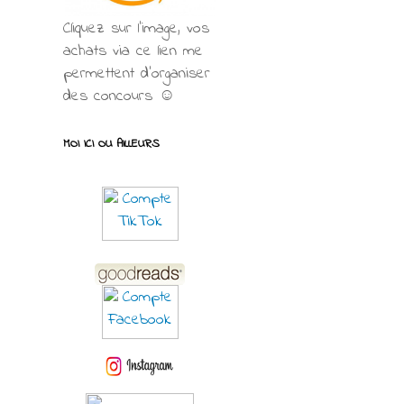
Cliquez sur l'image, vos
achats via ce lien me
permettent d’organiser
des concours ☺
MOI ICI OU AILLEURS