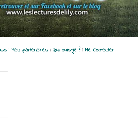
ews
|
Mes partenaires
|
Qui suis-je ?
|
Me Contacter