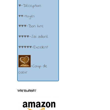
♥-Déception
♥♥-Moyen
♥♥♥-Bon livre
♥♥♥♥-J'ai adoré
♥♥♥♥♥-Excellent
-Coup de
cœur
PARTENARIAT