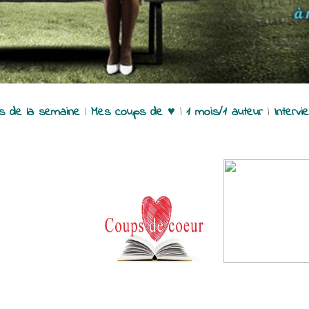
es de la semaine
|
Mes coups de ♥
|
1 mois/1 auteur
|
Intervi