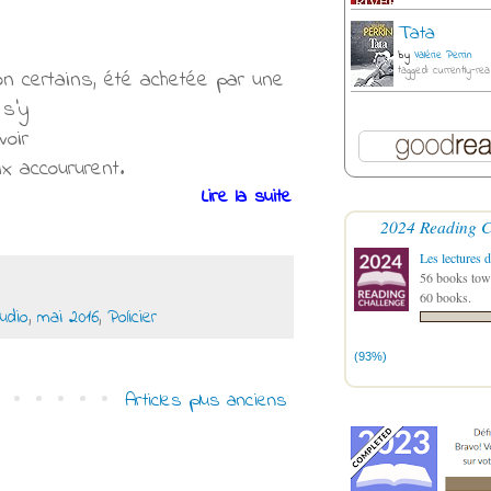
Tata
by
Valérie Perrin
tagged: currently-rea
elon certains, été achetée par une
 s’y
voir
ix accoururent.
Lire la suite
2024 Reading C
Les lectures d
56 books towa
60 books.
audio
,
mai 2016
,
Policier
(93%)
Articles plus anciens