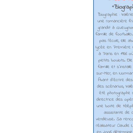
Biograph
*
Biographie : Valéri
une romancière fra
grandit à Gueugno
famille de footballe
pas l'école, elle 
lycée en Première e
à Paris en 1986 où
petits boulots. El
famille et s'installe
sur-Mer, en Normand
Avant d’écrire de
des scénarios, Valé
été photographe d
directrice des opé
une boite de téléph
assistante de d
vendeuse. Sa renco
réalisateur Claude L
en 2006 détermine 