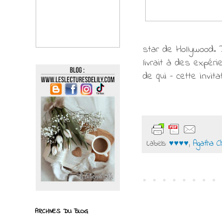
star de Hollywood. 
livrait à des expér
de qui – cette invit
Labels:
♥♥♥♥
,
Agatha Ch
ARCHIVES DU BLOG