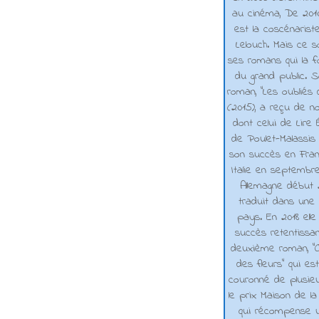
au cinéma, De 2010 
est la coscénarist
Lelouch. Mais ce s
ses romans qui la f
du grand public. 
roman, "Les oubliés
(2015), a reçu de n
dont celui de Lire 
de Poulet-Malassis
son succès en Franc
Italie en septembr
Allemagne début 2
traduit dans une 
pays. En 2018 elle
succès retentissa
deuxième roman, "C
des fleurs" qui es
couronné de plusieu
le prix Maison de la
qui récompense 