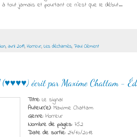
 à tout jamais et pourtant ce n'est que le début...
ion
,
avril 2019
,
Horreur
,
Les décharnés
,
Paul Clément
l (♥♥♥♥) écrit par Maxime Chattam - Édi
Titre:
Le signal
Auteur(e):
Maxime Chattam
Genre:
Horreur
Nombre de pages:
752
Date de sortie:
24/10/2018