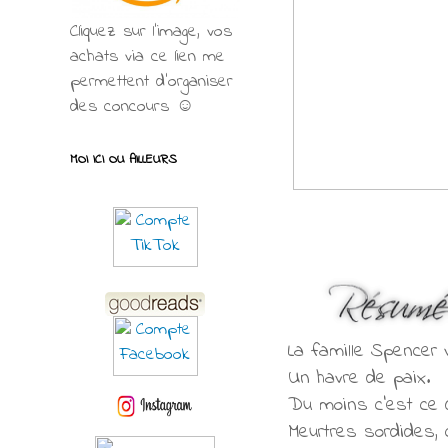
Cliquez sur l'image, vos
achats via ce lien me
permettent d’organiser
des concours ☺
MOI ICI OU AILLEURS
La famille Spencer v
Un havre de paix.
Du moins c’est ce qu
Meurtres sordides, 