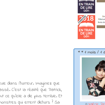
* * 1 mois / 1 
ule dans l'horreur. Imaginez que
sé. C'est la réalité que Patrick,
t ce qu'elle a de plus terrible. Et
 monstres qui errent dehors ? Sa
☼
Valérie Pe