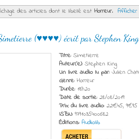
ichage des articles dont le libellé est
Horreur
.
Afficher
Simetierre (♥♥♥♥) écrit par Stephen King
Titre:
Simetierre
Auteur(e):
Stephen King
Un livre audio lu par:
Julien Chat
Genre:
Horreur
Durée:
18h20
Date de sortie:
28/08/2019
Prix du livre audio:
22€45, 9€95 
ISBN:
9791035400682
Éditions:
Audiolib