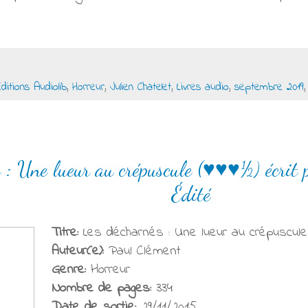
Editions Audiolib
,
Horreur
,
Julien Chatelet
,
Livres audio
,
septembre 2019
 : Une lueur au crépuscule (♥♥♥½) écrit 
Édité
Titre:
Les décharnés : Une lueur au crépuscule
Auteur(e):
Paul Clément
Genre:
Horreur
Nombre de pages:
334
Date de sortie:
29/11/2015