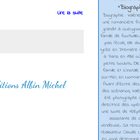
Biograph
*
Lire la suite
Biographie : Valéri
une romancière fra
grandit à Gueugno
famille de footballe
pas l'école, elle 
lycée en Première e
à Paris en 1986 où
petits boulots. El
famille et s'installe
sur-Mer, en Normand
tions Albin Michel
Avant d’écrire de
des scénarios, Valé
été photographe d
directrice des opé
une boite de téléph
assistante de d
vendeuse. Sa renco
réalisateur Claude L
en 2006 détermine 