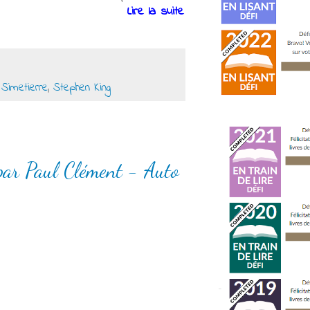
Lire la suite
,
Simetierre
,
Stephen King
par Paul Clément - Auto