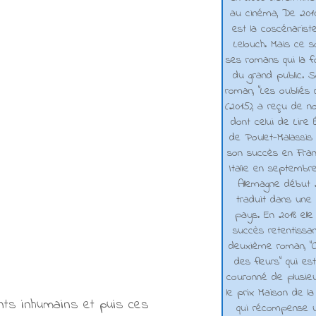
au cinéma, De 2010 
est la coscénarist
Lelouch. Mais ce s
ses romans qui la f
du grand public. 
roman, "Les oubliés
(2015), a reçu de n
dont celui de Lire 
de Poulet-Malassis
son succès en Franc
Italie en septembr
Allemagne début 2
traduit dans une 
pays. En 2018 elle
succès retentissa
deuxième roman, "C
des fleurs" qui es
couronné de plusieu
le prix Maison de la
ents inhumains et puis ces
qui récompense 