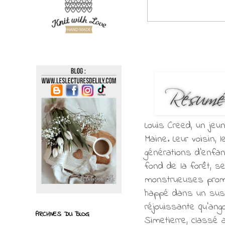
Louis Creed, un jeun
Maine. Leur voisin,
générations d'enfan
fond de la forêt, s
monstrueuses promes
happé dans un susp
réjouissante qu’ang
ARCHIVES DU BLOG
Simetierre, classé 