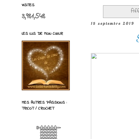
VISITES
Aff
3,981,548
15 septembre 2019
LES LUS DE MON CŒUR
MES AUTRES PASSIONS :
TRICOT / CROCHET