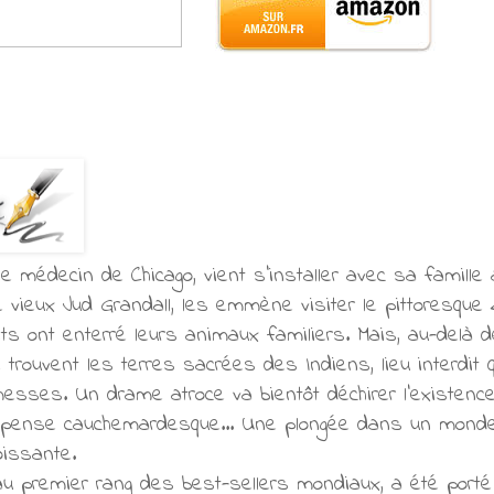
e médecin de Chicago, vient s'installer avec sa famille 
 le vieux Jud Grandall, les emmène visiter le pittoresqu
ts ont enterré leurs animaux familiers. Mais, au-delà d
e trouvent les terres sacrées des Indiens, lieu interdit
ses. Un drame atroce va bientôt déchirer l'existence 
ense cauchemardesque... Une plongée dans un monde p
oissante.
au premier rang des best-sellers mondiaux, a été port