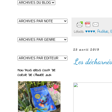
Labels:
♥♥♥♥
,
Audible
,
23 avril 2019
Les décharnés
MON PLUS GROS COUP DE
COEUR DE L'ANNEE 2024