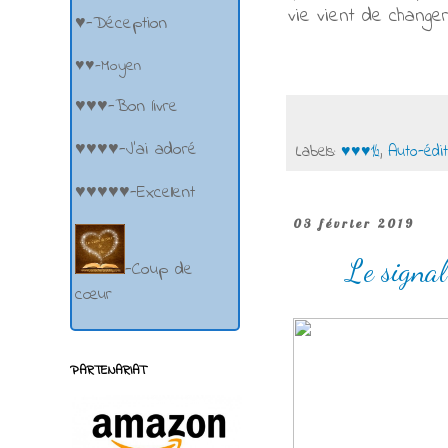
vie vient de changer
♥-Déception
♥♥-Moyen
♥♥♥-Bon livre
♥♥♥♥-J'ai adoré
Labels:
♥♥♥½
,
Auto-édit
♥♥♥♥♥-Excellent
03 février 2019
Le signa
-Coup de
cœur
PARTENARIAT