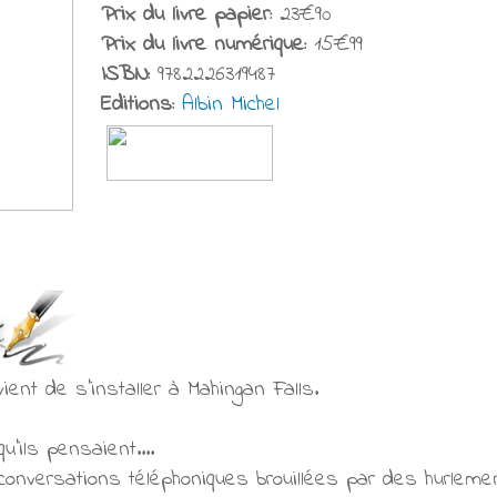
Prix du livre papier:
23€90
Prix du livre numérique:
15€99
ISBN:
9782226319487
Editions:
Albin Michel
ient de s’installer à Mahingan Falls.
’ils pensaient....
conversations téléphoniques brouillées par des hurlem