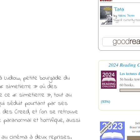
Tata
by
Valérie Perrin
tagged: currently-rea
2024 Reading C
Les lectures d
à Ludlow, petite bourgade du
56 books towa
e « simetierre » où des
60 books.
e ce « simetierre », tout au
 qui séduit pourtant par ses
(93%)
des Creed, et l'on se retrouve
aranormal et horrifique, aussi
é au cinéma à deux reprises.