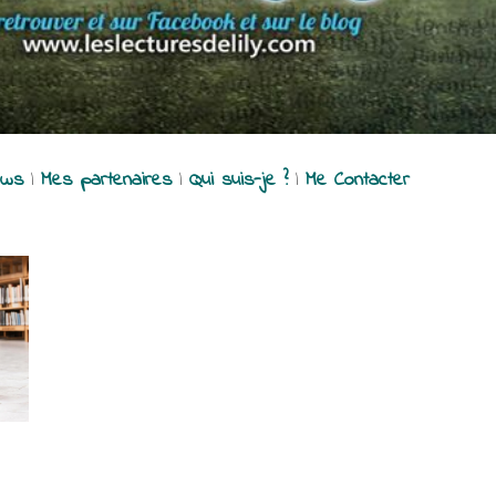
ews
|
Mes partenaires
|
Qui suis-je ?
|
Me Contacter