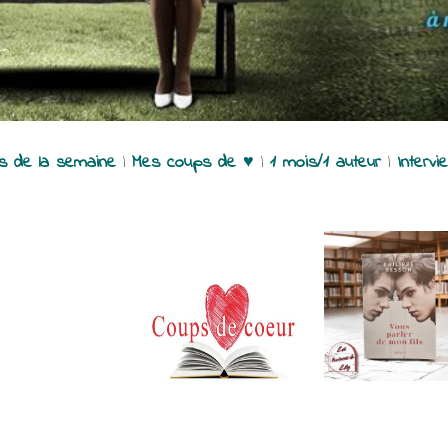
es de la semaine
|
Mes coups de ♥
|
1 mois/1 auteur
|
Intervi