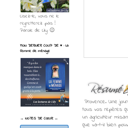
Lisez-le, vous ne le
regretterez pas !
Parole de Lily 😉
MON DERNIER COUP DE ♥ : La
femme de ménage
Provence. Une jour
tous vos repères qu
un agriculteur misan
→ NOTES DE CŒUR ←
que va-t-il bien po