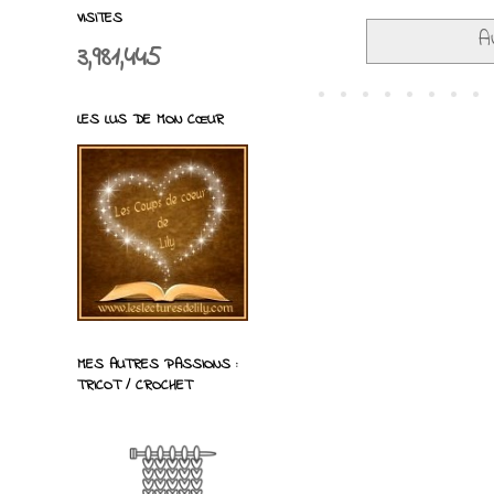
VISITES
A
3,981,445
LES LUS DE MON CŒUR
MES AUTRES PASSIONS :
TRICOT / CROCHET