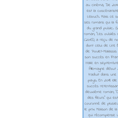
au cinéma, De 2010 
est la coscénarist
Lelouch. Mais ce s
ses romans qui la f
du grand public. 
roman, "Les oubliés
(2015), a reçu de n
dont celui de Lire 
de Poulet-Malassis
son succès en Franc
Italie en septembr
Allemagne début 2
traduit dans une 
pays. En 2018 elle
succès retentissa
deuxième roman, "C
des fleurs" qui es
couronné de plusieu
le prix Maison de la
qui récompense 