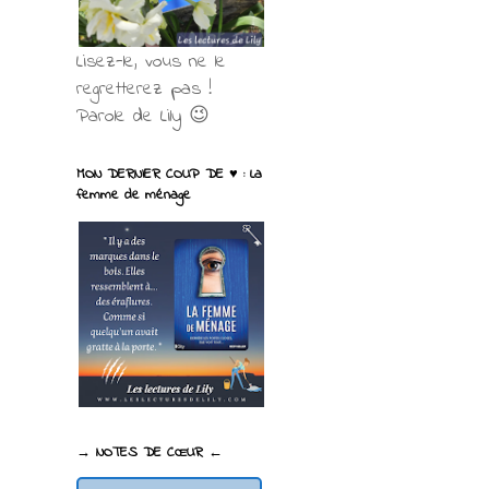
Lisez-le, vous ne le
regretterez pas !
Parole de Lily 😉
MON DERNIER COUP DE ♥ : La
femme de ménage
→ NOTES DE CŒUR ←