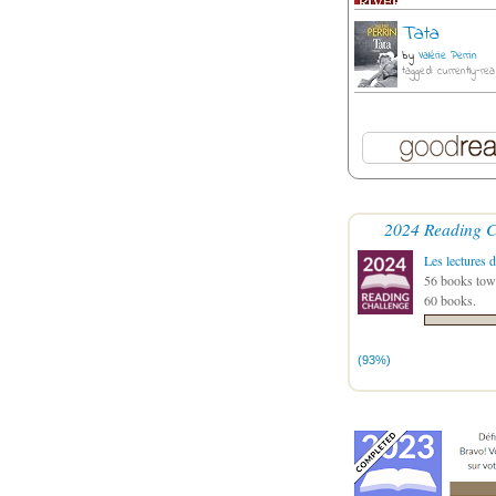
Tata
by
Valérie Perrin
tagged: currently-rea
2024 Reading C
Les lectures d
56 books towa
60 books.
(93%)