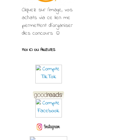
Cliquez sur l'image, vos
achats via ce lien me
permettent d’organiser
des concours ☺
MOI ICI OU AILLEURS