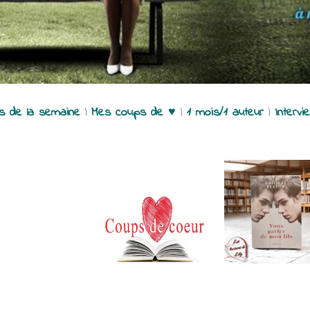
es de la semaine
|
Mes coups de ♥
|
1 mois/1 auteur
|
Intervi