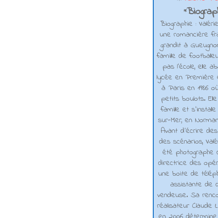
Biograph
*
Biographie : Valéri
une romancière fra
grandit à Gueugno
famille de footballe
pas l'école, elle 
lycée en Première e
à Paris en 1986 où
petits boulots. El
famille et s'installe
sur-Mer, en Normand
Avant d’écrire de
des scénarios, Valé
été photographe d
directrice des opé
une boite de téléph
assistante de d
vendeuse. Sa renco
réalisateur Claude L
en 2006 détermine 