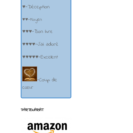
♥-Déception
♥♥-Moyen
♥♥♥-Bon livre
♥♥♥♥-J'ai adoré
♥♥♥♥♥-Excellent
-Coup de
cœur
PARTENARIAT