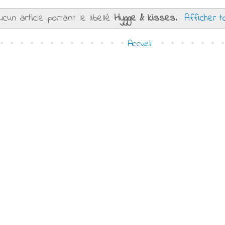
ucun article portant le libellé
Hygge & kisses
.
Afficher t
Accueil