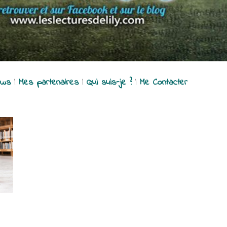
ews
|
Mes partenaires
|
Qui suis-je ?
|
Me Contacter