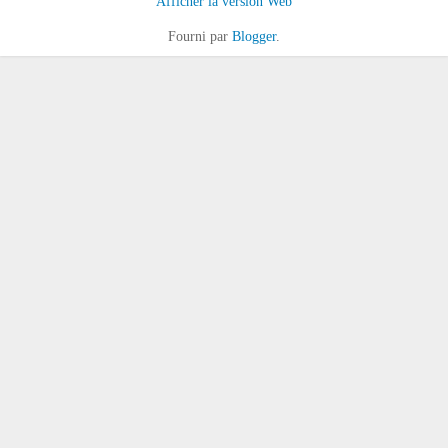
Afficher la version Web
Fourni par
Blogger
.