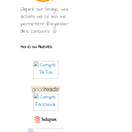
Cliquez sur l'image, vos
achats via ce lien me
permettent d’organiser
des concours ☺
MOI ICI OU AILLEURS