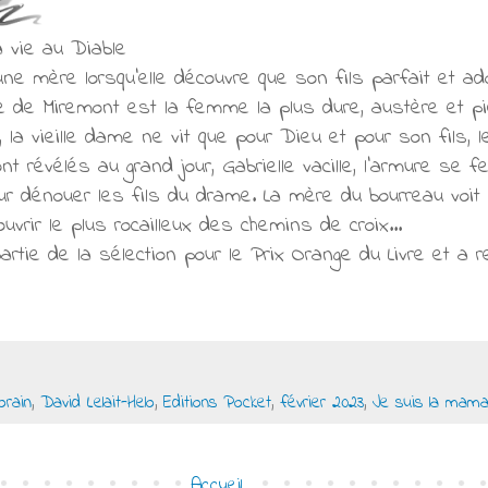
a vie au Diable
 une mère lorsqu'elle découvre que son fils parfait et a
 de Miremont est la femme la plus dure, austère et pi
, la vieille dame ne vit que pour Dieu et pour son fils, 
t révélés au grand jour, Gabrielle vacille, l'armure se f
ur dénouer les fils du drame. La mère du bourreau voit
ouvrir le plus rocailleux des chemins de croix...
artie de la sélection pour le Prix Orange du Livre et a r
rain
,
David Lelait-Helo
,
Editions Pocket
,
février 2023
,
Je suis la mam
Accueil