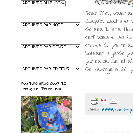
Prier Dieu, vouer s
Jusqu'où peut aller
de ses 90 ans, Mme
certitudes et sa foi
crimes du prêtre son
baisser la garde po
portes du Ciel et s'
Cet ouvrage a fait p
MON PLUS GROS COUP DE
COEUR DE L'ANNEE 2024
Labels:
♥♥♥♥
,
Contempo