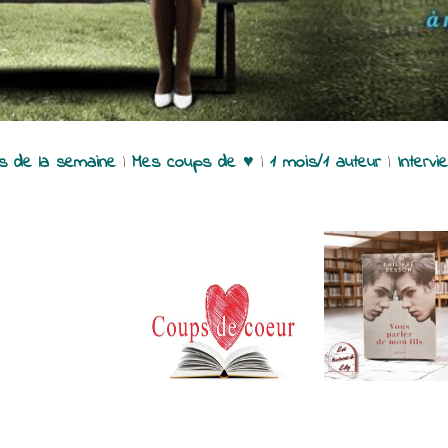
es de la semaine
|
Mes coups de ♥
|
1 mois/1 auteur
|
Intervi