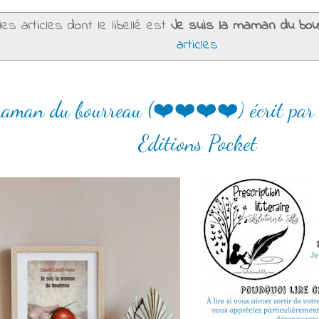
es articles dont le libellé est
Je suis la maman du bou
articles
 maman du bourreau (❤️❤️❤️❤️) écrit par
Editions Pocket