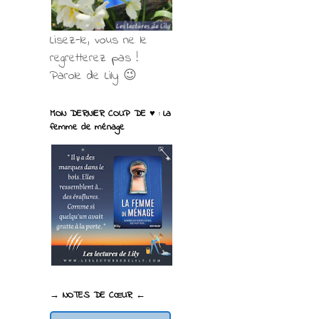
Lisez-le, vous ne le
regretterez pas !
Parole de Lily 😉
MON DERNIER COUP DE ♥ : La
femme de ménage
→ NOTES DE CŒUR ←