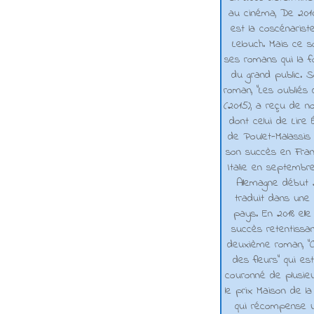
au cinéma, De 2010 
est la coscénarist
Lelouch. Mais ce s
ses romans qui la f
du grand public. 
roman, "Les oubliés
(2015), a reçu de n
dont celui de Lire 
de Poulet-Malassis
son succès en Franc
Italie en septembr
Allemagne début 2
traduit dans une 
pays. En 2018 elle
succès retentissa
deuxième roman, "C
des fleurs" qui es
couronné de plusieu
le prix Maison de la
qui récompense 