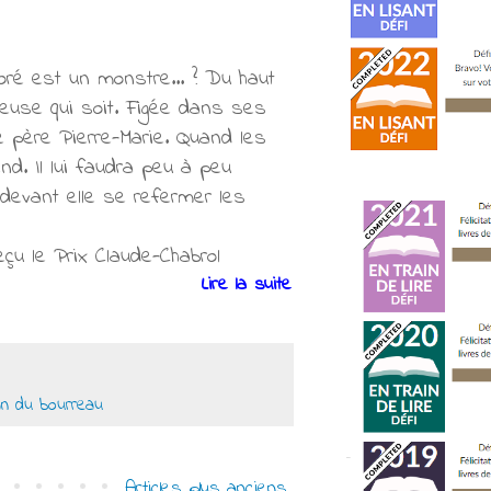
doré est un monstre... ? Du haut
euse qui soit. Figée dans ses
le père Pierre-Marie. Quand les
end. Il lui faudra peu à peu
 devant elle se refermer les
eçu le Prix Claude-Chabrol
Lire la suite
an du bourreau
Articles plus anciens