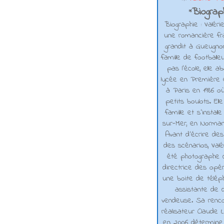
Biograph
*
Biographie : Valéri
une romancière fra
grandit à Gueugno
famille de footballe
pas l'école, elle 
lycée en Première e
à Paris en 1986 où
petits boulots. El
famille et s'installe
sur-Mer, en Normand
Avant d’écrire de
des scénarios, Valé
été photographe d
directrice des opé
une boite de téléph
assistante de d
vendeuse. Sa renco
réalisateur Claude L
en 2006 détermine 