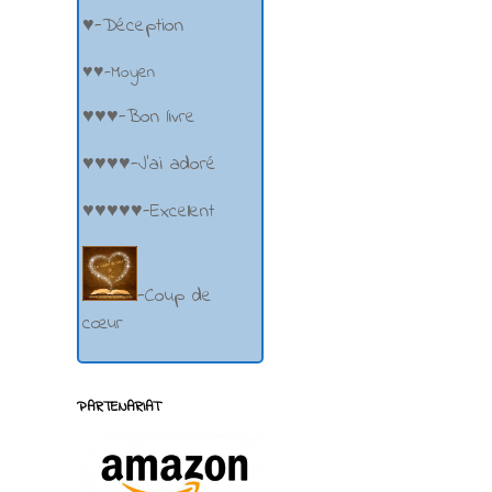
♥-Déception
♥♥-Moyen
♥♥♥-Bon livre
♥♥♥♥-J'ai adoré
♥♥♥♥♥-Excellent
-Coup de
cœur
PARTENARIAT