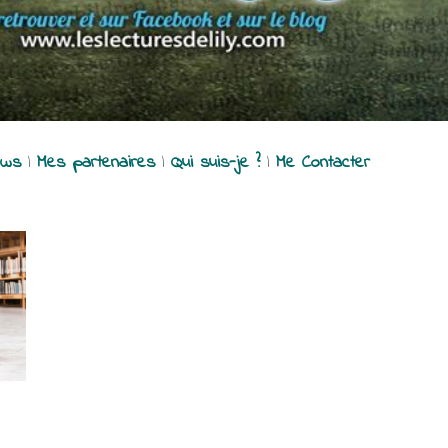
ews
|
Mes partenaires
|
Qui suis-je ?
|
Me Contacter