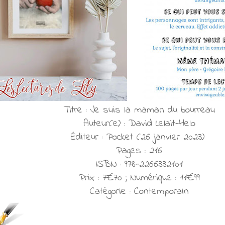
Titre : Je suis la maman du bourreau
Auteur(e) : David Lelait-Helo
Éditeur : Pocket (26 janvier 2023)
Pages : 216
ISBN : 978-2266332101
Prix : 7€70 ; Numérique : 11€99
Catégorie : Contemporain