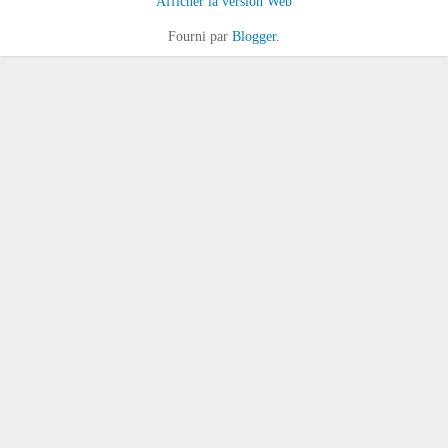
Afficher la version Web
Fourni par
Blogger
.