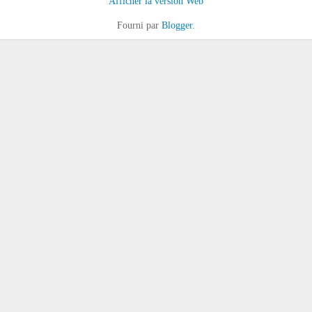
Afficher la version Web
Fourni par
Blogger
.