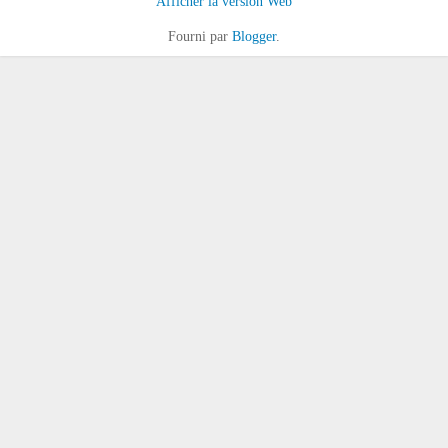
Afficher la version Web
Fourni par
Blogger
.