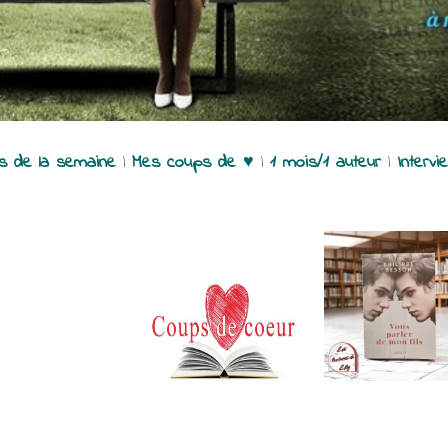
es de la semaine
|
Mes coups de ♥
|
1 mois/1 auteur
|
Intervi