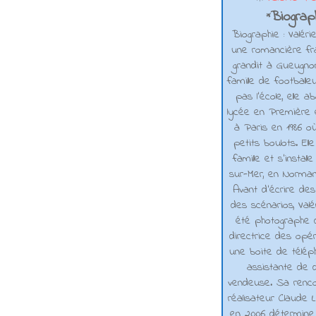
Biograph
*
Biographie : Valéri
une romancière fra
grandit à Gueugno
famille de footballe
pas l'école, elle 
lycée en Première e
à Paris en 1986 où
petits boulots. El
famille et s'installe
sur-Mer, en Normand
Avant d’écrire de
des scénarios, Valé
été photographe d
directrice des opé
une boite de téléph
assistante de d
vendeuse. Sa renco
réalisateur Claude L
en 2006 détermine 