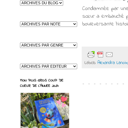
Condamnée par une 
sœur a embauché pou
bouleversante histo
Labels:
Alexandra Lanoix
MON PLUS GROS COUP DE
COEUR DE L'ANNEE 2024