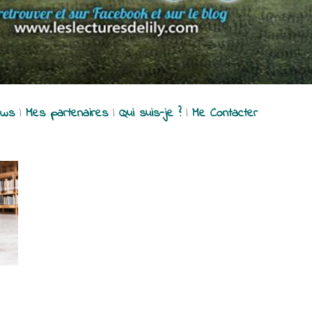
ews
|
Mes partenaires
|
Qui suis-je ?
|
Me Contacter