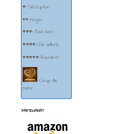
♥-Déception
♥♥-Moyen
♥♥♥-Bon livre
♥♥♥♥-J'ai adoré
♥♥♥♥♥-Excellent
-Coup de
cœur
PARTENARIAT