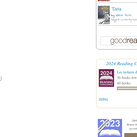
Tata
by
Valérie Perrin
tagged: currently-rea
2024 Reading C
Les lectures d
2)
56 books towa
60 books.
(93%)