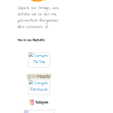
Cliquez sur l'image, vos
achats via ce lien me
permettent d’organiser
des concours ☺
MOI ICI OU AILLEURS