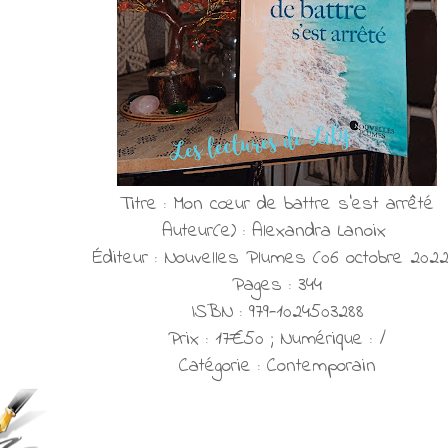
Titre : Mon cœur de battre s'est arrêté
Auteur(e) : Alexandra Lanoix
Éditeur : Nouvelles Plumes (06 octobre 202
Pages : 344
ISBN : 979-1024503288
Prix : 17€50 ; Numérique : /
Catégorie : Contemporain