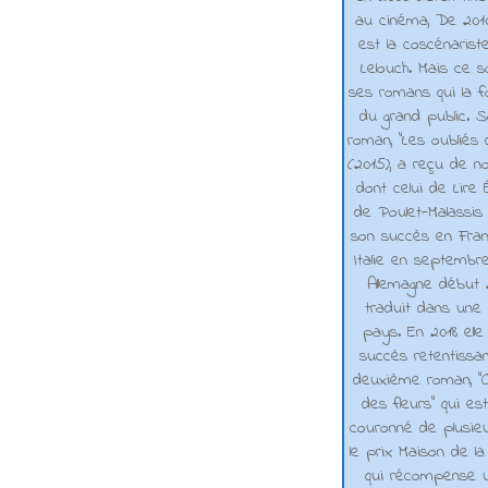
au cinéma, De 2010 
est la coscénarist
Lelouch. Mais ce s
ses romans qui la f
du grand public. 
roman, "Les oubliés
(2015), a reçu de n
dont celui de Lire 
de Poulet-Malassis
son succès en Franc
Italie en septembr
Allemagne début 2
traduit dans une 
pays. En 2018 elle
succès retentissa
deuxième roman, "C
des fleurs" qui es
couronné de plusieu
le prix Maison de la
qui récompense 