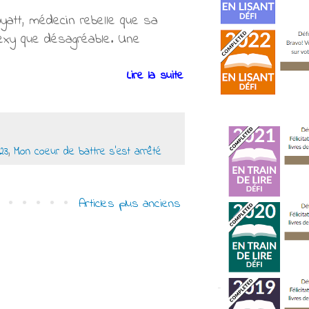
att, médecin rebelle que sa
sexy que désagréable. Une
Lire la suite
23
,
Mon coeur de battre s'est arrêté
Articles plus anciens