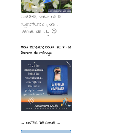
Lisez-le, vous ne le
regretterez pas !
Parole de Lily 😉
MON DERNIER COUP DE ♥ : La
femme de ménage
→ NOTES DE CŒUR ←