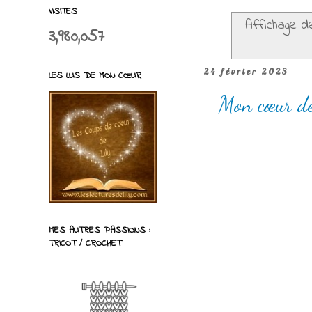
VISITES
Affichage de
3,980,057
24 février 2023
LES LUS DE MON CŒUR
Mon cœur de 
MES AUTRES PASSIONS :
TRICOT / CROCHET