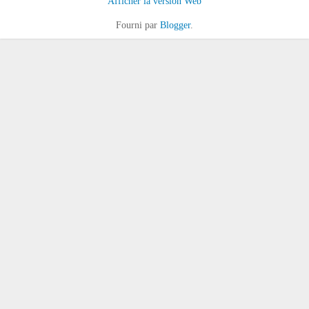
Afficher la version Web
Fourni par
Blogger
.