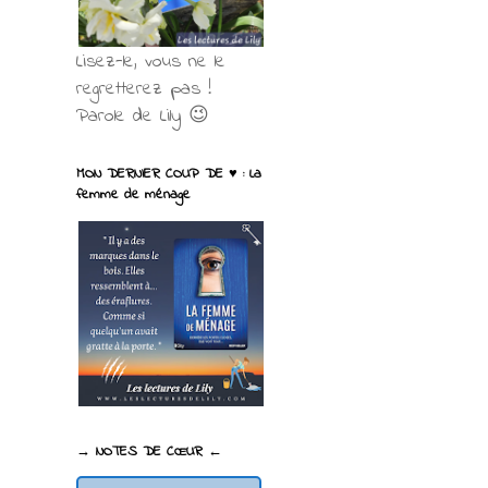
Lisez-le, vous ne le
regretterez pas !
Parole de Lily 😉
MON DERNIER COUP DE ♥ : La
femme de ménage
→ NOTES DE CŒUR ←