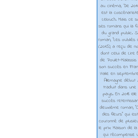
au cinéma, De 2010 
est la coscénarist
Lelouch. Mais ce s
ses romans qui la f
du grand public. 
roman, "Les oubliés
(2015), a reçu de n
dont celui de Lire 
de Poulet-Malassis
son succès en Franc
Italie en septembr
Allemagne début 2
traduit dans une 
pays. En 2018 elle
succès retentissa
deuxième roman, "C
des fleurs" qui es
couronné de plusieu
le prix Maison de la
qui récompense 