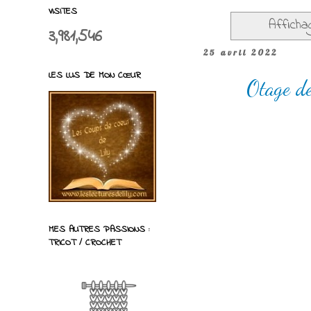
VISITES
Afficha
3,981,546
25 avril 2022
LES LUS DE MON CŒUR
Otage de
MES AUTRES PASSIONS :
TRICOT / CROCHET