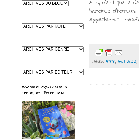
ans, n'est que le der
histoires d'horreur..
appartement maléfiq
Labels:
♥♥♥
,
avril 2022
,
MON PLUS GROS COUP DE
COEUR DE L'ANNEE 2024