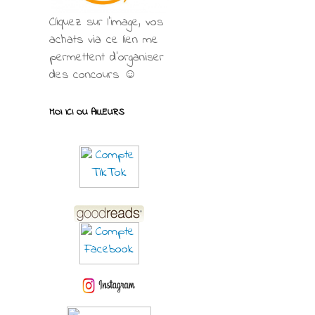
Cliquez sur l'image, vos
achats via ce lien me
permettent d’organiser
des concours ☺
MOI ICI OU AILLEURS