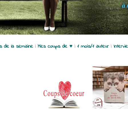
es de la semaine
|
Mes coups de ♥
|
1 mois/1 auteur
|
Intervi