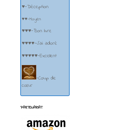
♥-Déception
♥♥-Moyen
♥♥♥-Bon livre
♥♥♥♥-J'ai adoré
♥♥♥♥♥-Excellent
-Coup de
cœur
PARTENARIAT