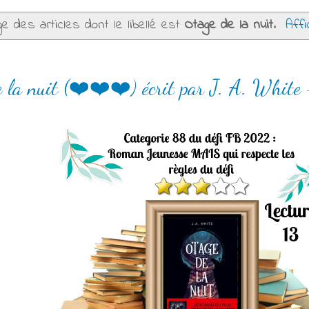
ge des articles dont le libellé est
Otage de la nuit
.
Affi
 la nuit (❤️❤️❤️) écrit par J. A. White