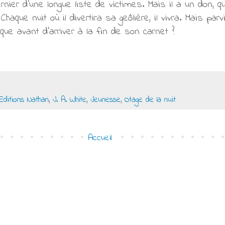
nier d'une longue liste de victimes. Mais il a un don, qui 
. Chaque nuit où il divertira sa geôlière, il vivra. Mais pa
ue avant d'arriver à la fin de son carnet ?
Editions Nathan
,
J. A. White
,
Jeunesse
,
Otage de la nuit
Accueil