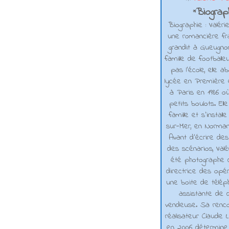
Biograph
*
Biographie : Valéri
une romancière fra
grandit à Gueugno
famille de footballe
pas l'école, elle 
lycée en Première e
à Paris en 1986 où
petits boulots. El
famille et s'installe
sur-Mer, en Normand
Avant d’écrire de
des scénarios, Valé
été photographe d
directrice des opé
une boite de téléph
assistante de d
vendeuse. Sa renco
réalisateur Claude L
en 2006 détermine 