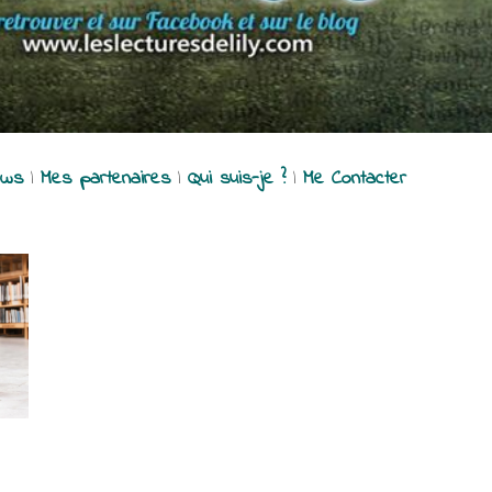
ews
|
Mes partenaires
|
Qui suis-je ?
|
Me Contacter