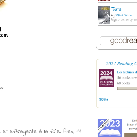
Tata
by
Valérie Perrin
tagged: currently-rea
2024 Reading C
Les lectures d
56 books towa
60 books.
99
(93%)
et effrayante à la fois. Alex, 11