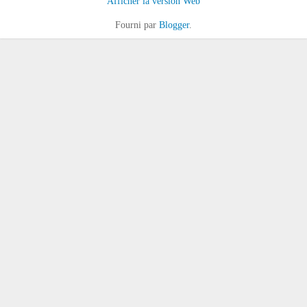
Afficher la version Web
Fourni par
Blogger
.