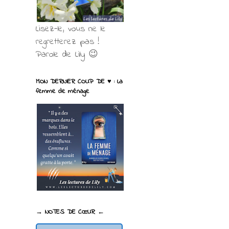
Lisez-le, vous ne le
regretterez pas !
Parole de Lily 😉
MON DERNIER COUP DE ♥ : La
femme de ménage
→ NOTES DE CŒUR ←