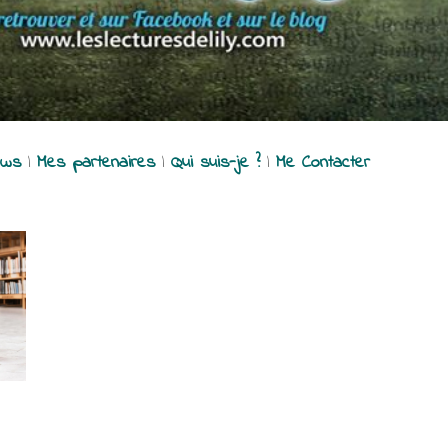
ews
|
Mes partenaires
|
Qui suis-je ?
|
Me Contacter