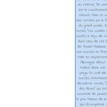
au cinéma, De 2010 
est la coscénarist
Lelouch. Mais ce s
ses romans qui la f
du grand public. 
roman, "Les oubliés
(2015), a reçu de n
dont celui de Lire 
de Poulet-Malassis
son succès en Franc
Italie en septembr
Allemagne début 2
traduit dans une 
pays. En 2018 elle
succès retentissa
deuxième roman, "C
des fleurs" qui es
couronné de plusieu
le prix Maison de la
qui récompense 