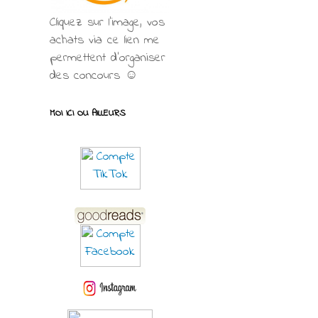
Cliquez sur l'image, vos
achats via ce lien me
permettent d’organiser
des concours ☺
MOI ICI OU AILLEURS