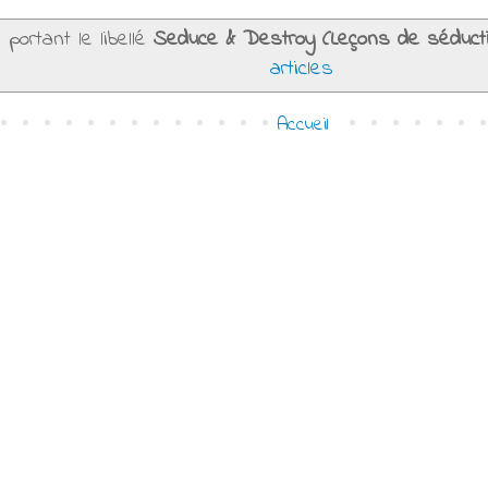
 portant le libellé
Seduce & Destroy (Leçons de séducti
articles
Accueil