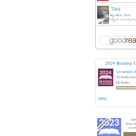
Tata
by
Valérie Perrin
tagged: currently-rea
2024 Reading C
Les lectures d
56 books towa
60 books.
(93%)