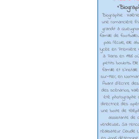
Biograph
*
Biographie : Valéri
une romancière fra
grandit à Gueugno
famille de footballe
pas l'école, elle 
lycée en Première e
à Paris en 1986 où
petits boulots. El
famille et s'installe
sur-Mer, en Normand
Avant d’écrire de
des scénarios, Valé
été photographe d
directrice des opé
une boite de téléph
assistante de d
vendeuse. Sa renco
réalisateur Claude L
en 2006 détermine 