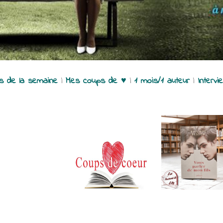
es de la semaine
|
Mes coups de ♥
|
1 mois/1 auteur
|
Intervi