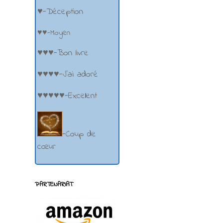
♥-Déception
♥♥-Moyen
♥♥♥-Bon livre
♥♥♥♥-J'ai adoré
♥♥♥♥♥-Excellent
-Coup de
cœur
PARTENARIAT