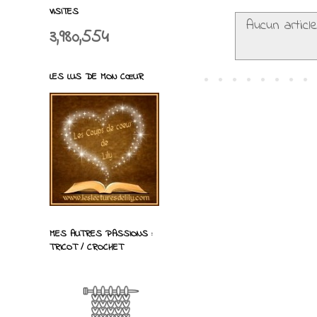
VISITES
Aucun article
3,980,554
LES LUS DE MON CŒUR
MES AUTRES PASSIONS :
TRICOT / CROCHET