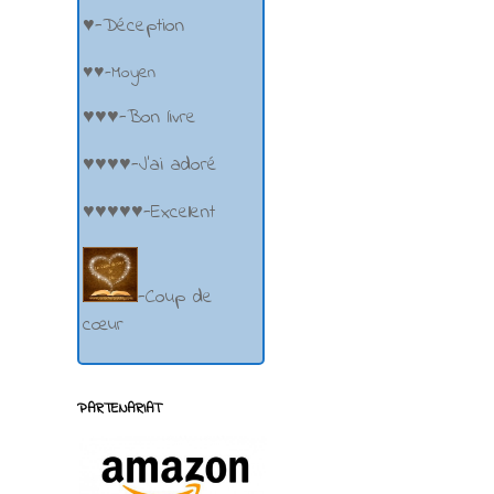
♥-Déception
♥♥-Moyen
♥♥♥-Bon livre
♥♥♥♥-J'ai adoré
♥♥♥♥♥-Excellent
-Coup de
cœur
PARTENARIAT