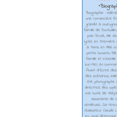
Biograph
*
Biographie : Valéri
une romancière fra
grandit à Gueugno
famille de footballe
pas l'école, elle 
lycée en Première e
à Paris en 1986 où
petits boulots. El
famille et s'installe
sur-Mer, en Normand
Avant d’écrire de
des scénarios, Valé
été photographe d
directrice des opé
une boite de téléph
assistante de d
vendeuse. Sa renco
réalisateur Claude L
en 2006 détermine 