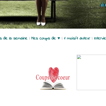
es de la semaine
|
Mes coups de ♥
|
1 mois/1 auteur
|
Intervi