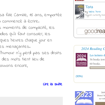
Tata
by
Valérie Perrin
a fille Camille, 16 ans, emportée
tagged: currently-rea
 a commencé à écrire.
les moments de complicité, les
ados qu’il faut consoler, les
elques heures chaque jour en
ées menaçantes.
2024 Reading C
l’humour n’y perd pas ses droits
Les lectures d
t des mots tient lieu de
56 books towa
60 books.
pouvons encore,
(93%)
Lire la suite