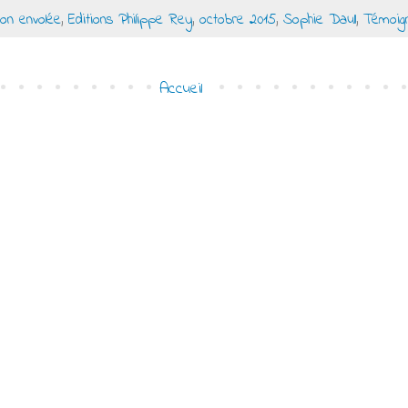
mon envolée
,
Editions Philippe Rey
,
octobre 2015
,
Sophie Daull
,
Témoig
Accueil