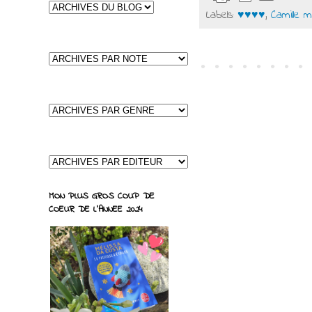
Labels:
♥♥♥♥
,
Camille 
MON PLUS GROS COUP DE
COEUR DE L'ANNEE 2024