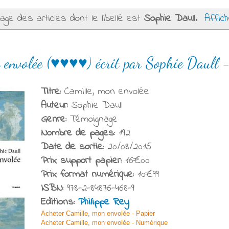
age des articles dont le libellé est
Sophie Daull
.
Affich
 envolée (♥♥♥♥) écrit par Sophie Daull -
Titre:
Camille, mon envolée
Auteur:
Sophie Daull
Genre:
Témoignage
Nombre de pages:
192
Date de sortie:
20/08/2015
Prix support papier:
16€00
Prix format numérique:
10€99
ISBN:
978-2-84876-468-9
Editions:
Philippe Rey
Acheter Camille, mon envolée - Papier
Acheter Camille, mon envolée - Numérique