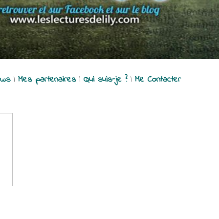
ews
|
Mes partenaires
|
Qui suis-je ?
|
Me Contacter