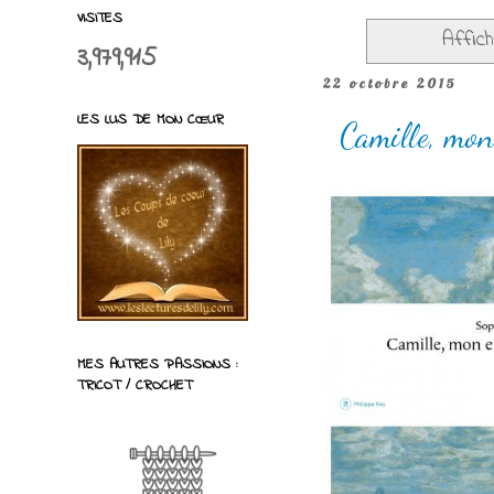
VISITES
Affich
3,979,915
22 octobre 2015
LES LUS DE MON CŒUR
Camille, mon
MES AUTRES PASSIONS :
TRICOT / CROCHET