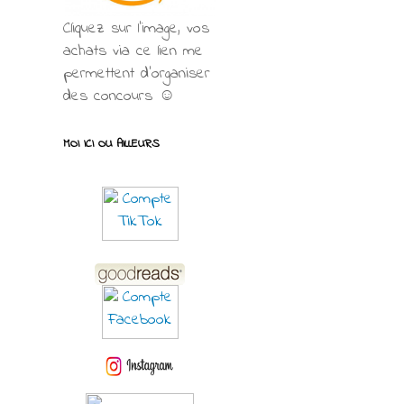
Cliquez sur l'image, vos
achats via ce lien me
permettent d’organiser
des concours ☺
MOI ICI OU AILLEURS