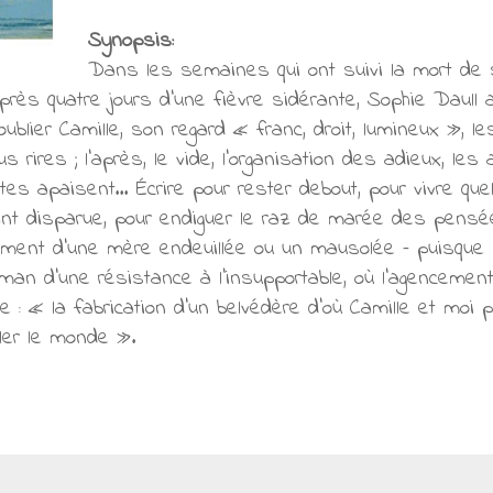
Synopsis:
Dans les semaines qui ont suivi la mort de s
après quatre jours d’une fièvre sidérante, Sophie Daull
oublier Camille, son regard « franc, droit, lumineux », 
s rires ; l’après, le vide, l’organisation des adieux, les 
tes apaisent… Écrire pour rester debout, pour vivre qu
ant disparue, pour endiguer le raz de marée des pens
hement d’une mère endeuillée ou un mausolée – puisque 
roman d’une résistance à l’insupportable, où l’agencemen
 : « la fabrication d’un belvédère d’où Camille et moi 
ler le monde ».