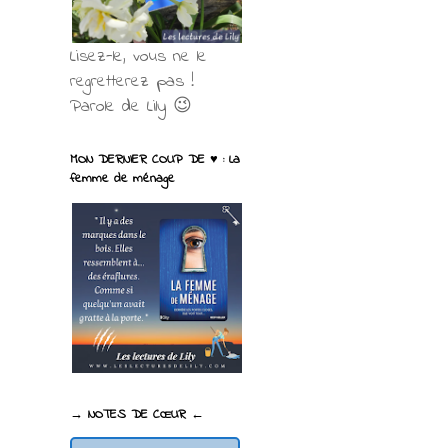
Lisez-le, vous ne le
regretterez pas !
Parole de Lily 😉
MON DERNIER COUP DE ♥ : La
femme de ménage
→ NOTES DE CŒUR ←