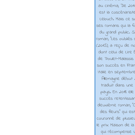
au cinéma, De 2010 
est la coscénarist
Lelouch. Mais ce s
ses romans qui la f
du grand public. 
roman, "Les oubliés
(2015), a reçu de n
dont celui de Lire 
de Poulet-Malassis
son succès en Franc
Italie en septembr
Allemagne début 2
traduit dans une 
pays. En 2018 elle
succès retentissa
deuxième roman, "C
des fleurs" qui es
couronné de plusieu
le prix Maison de la
qui récompense 