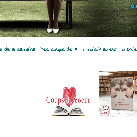
es de la semaine
|
Mes coups de ♥
|
1 mois/1 auteur
|
Intervi