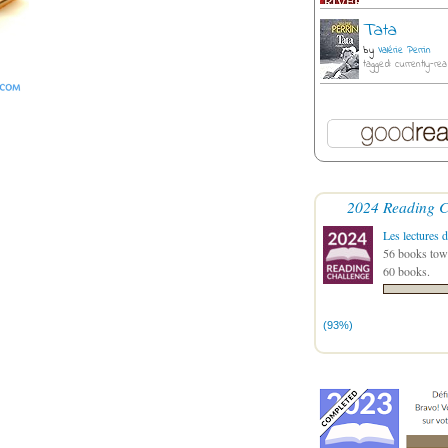
Tata
by
Valérie Perrin
tagged: currently-rea
2024 Reading C
Les lectures d
56 books towa
60 books.
(93%)