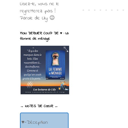
Lisez-le, vous ne le
regretterez pas !
Parole de Lily 😉
MON DERNIER COUP DE ♥ : La
femme de ménage
→ NOTES DE CŒUR ←
♥-Déception