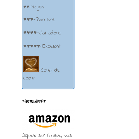
♥♥-Moyen
♥♥♥-Bon livre
♥♥♥♥-J'ai adoré
♥♥♥♥♥-Excellent
-Coup de
cœur
PARTENARIAT
Cliquez sur l'image, vos