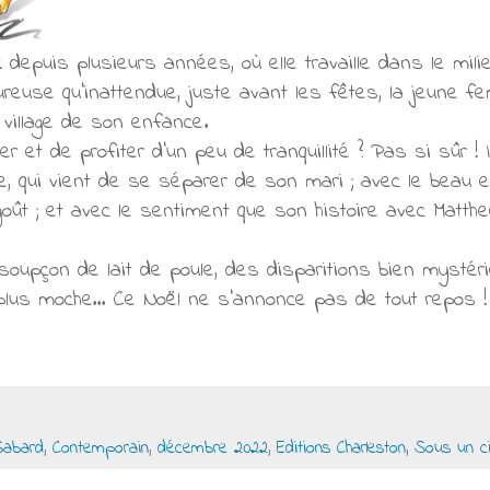
 depuis plusieurs années, où elle travaille dans le mili
ureuse qu’inattendue, juste avant les fêtes, la jeune 
e village de son enfance.
er et de profiter d’un peu de tranquillité ? Pas si sûr !
e, qui vient de se séparer de son mari ; avec le beau 
goût ; et avec le sentiment que son histoire avec Matthe
soupçon de lait de poule, des disparitions bien mystér
 plus moche… Ce Noël ne s’annonce pas de tout repos !
Sabard
,
Contemporain
,
décembre 2022
,
Editions Charleston
,
Sous un cie