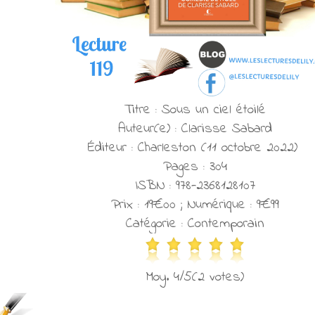
Titre : Sous un ciel étoilé
Auteur(e) : Clarisse Sabard
Éditeur : Charleston (11 octobre 2022)
Pages : 304
ISBN : 978-2368128107
Prix : 19€00 ; Numérique : 9€99
Catégorie : Contemporain
Moy. 4/5(2 votes)