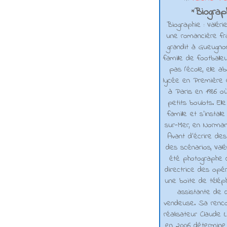
Biograph
*
Biographie : Valéri
une romancière fra
grandit à Gueugno
famille de footballe
pas l'école, elle 
lycée en Première e
à Paris en 1986 où
petits boulots. El
famille et s'installe
sur-Mer, en Normand
Avant d’écrire de
des scénarios, Valé
été photographe d
directrice des opé
une boite de téléph
assistante de d
vendeuse. Sa renco
réalisateur Claude L
en 2006 détermine 