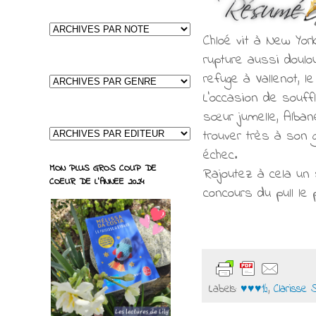
Chloé vit à New York
rupture aussi doulo
refuge à Vallenot, l
L’occasion de souffl
sœur jumelle, Alban
trouver très à son 
échec.
MON PLUS GROS COUP DE
Rajoutez à cela un 
COEUR DE L'ANNEE 2024
concours du pull le
Labels:
♥♥♥½
,
Clarisse 