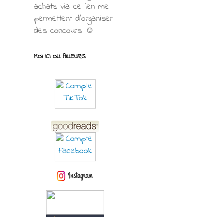
achats via ce lien me
permettent d’organiser
des concours ☺
MOI ICI OU AILLEURS