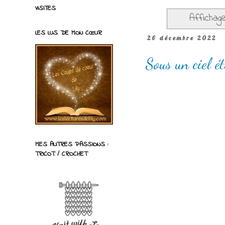
VISITES
Affichage
LES LUS DE MON CŒUR
26 décembre 2022
Sous un ciel é
MES AUTRES PASSIONS :
TRICOT / CROCHET