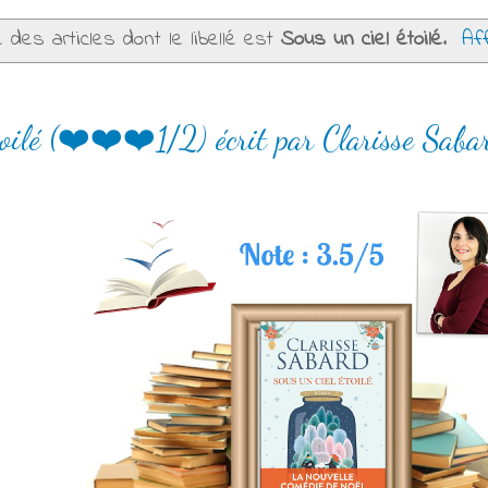
 des articles dont le libellé est
Sous un ciel étoilé
.
Aff
toilé (❤️❤️❤️1/2) écrit par Clarisse Saba