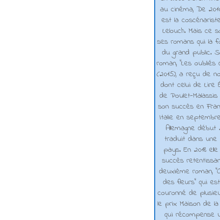
au cinéma, De 2010 
est la coscénarist
Lelouch. Mais ce s
ses romans qui la f
du grand public. 
roman, "Les oubliés
(2015), a reçu de n
dont celui de Lire 
de Poulet-Malassis
son succès en Franc
Italie en septembr
Allemagne début 2
traduit dans une 
pays. En 2018 elle
succès retentissa
deuxième roman, "C
des fleurs" qui es
couronné de plusieu
le prix Maison de la
qui récompense 