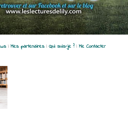
ews
|
Mes partenaires
|
Qui suis-je ?
|
Me Contacter