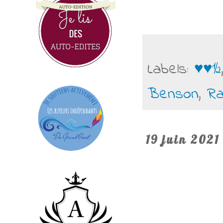
Labels:
♥♥½
Benson
,
Ra
19 juin 2021