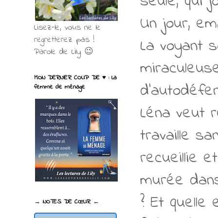
seule, qui j
Un jour, e
Lisez-le, vous ne le
regretterez pas !
La voyant so
Parole de Lily 😉
miraculeus
MON DERNIER COUP DE ♥ : La
d'autodéfen
femme de ménage
Léna veut r
travaille sa
recueillie e
murée dans
? Et quelle
→ NOTES DE CŒUR ←