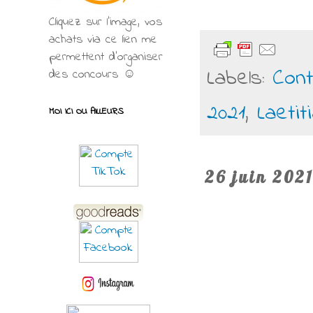
Cliquez sur l'image, vos
achats via ce lien me
permettent d’organiser
Labels:
Con
des concours ☺
2021
,
Laetit
MOI ICI OU AILLEURS
26 juin 2021