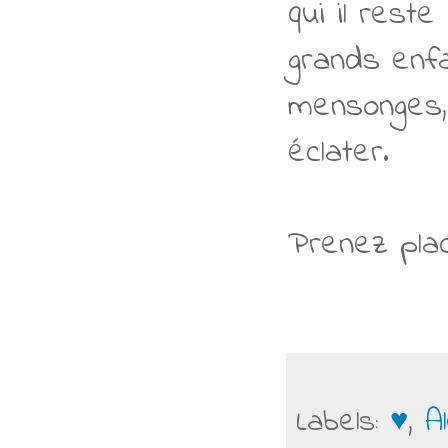
qui il rest
grands enfa
mensonges, 
éclater.
Prenez plac
Labels:
♥
,
A