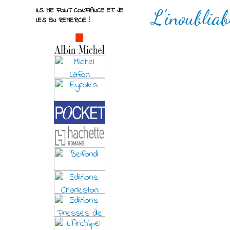
ILS ME FONT CONFIANCE ET JE
L'inoublia
LES EN REMERCIE !