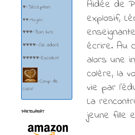
Aidée de Pr
♥-Déception
explosif, L
♥♥-Moyen
enseignante
♥♥♥-Bon livre
écrire. Au
♥♥♥♥-J'ai adoré
alors une i
♥♥♥♥♥-Excellent
colère, la v
-Coup de
vie par l’é
cœur
La rencontr
jeune fille
PARTENARIAT