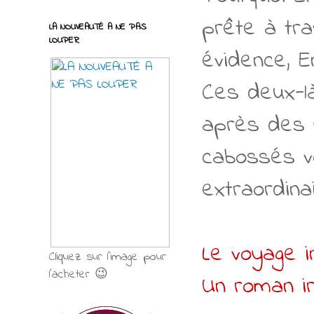
prête à tr
LA NOUVEAUTÉ A NE PAS
LOUPER
évidence, E
Ces deux-là
après des 
cabossés vo
extraordina
Le voyage 
Cliquez sur l'image pour
l'acheter 😉
Un roman irr