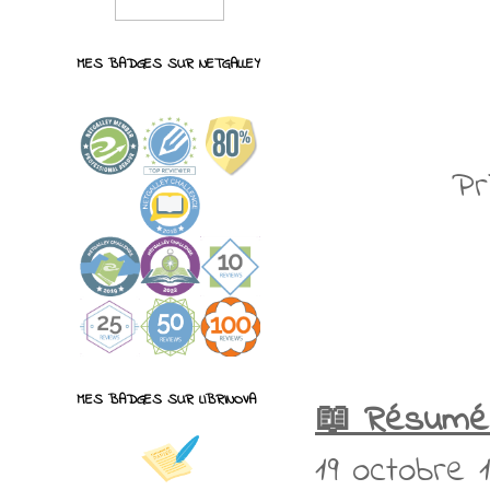
MES BADGES SUR NETGALLEY
Pr
MES BADGES SUR LIBRINOVA
📖 Résumé
19 octobre 