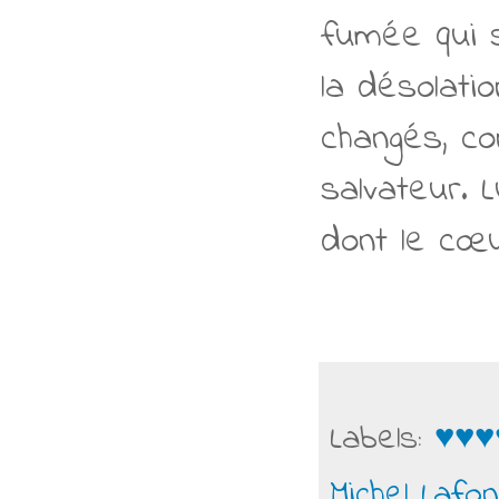
fumée qui 
la désolati
changés, co
salvateur. 
dont le cœu
Labels:
♥♥♥
Michel Lafon