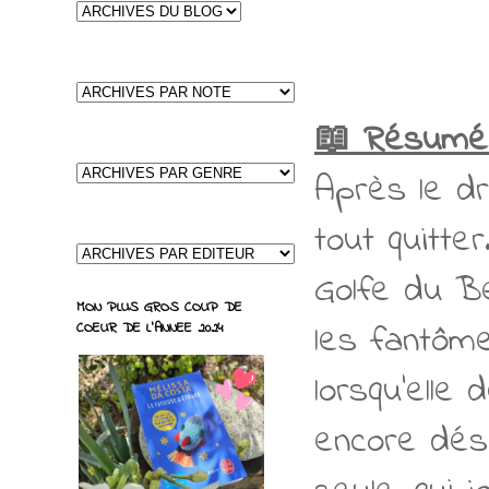
📖 Résumé
Après le dr
tout quitte
Golfe du Be
MON PLUS GROS COUP DE
les fantôme
COEUR DE L'ANNEE 2024
lorsqu'elle
encore dése