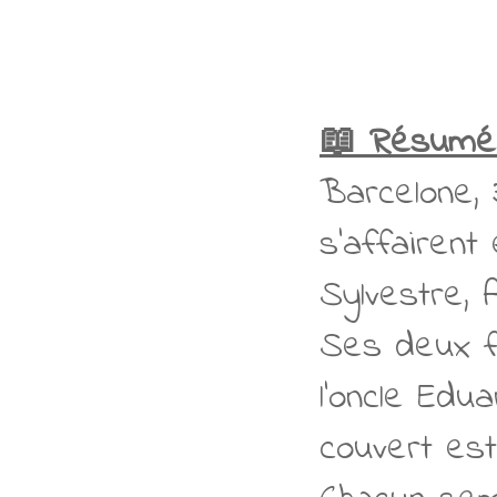
📖 Résumé
Barcelone, 
s’affairent
Sylvestre, 
Ses deux fi
l’oncle Edu
couvert est