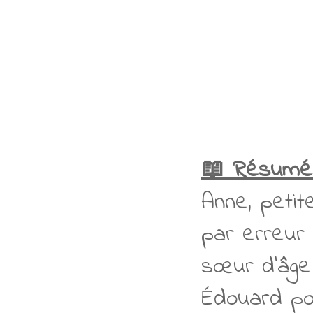
📖 Résumé
Anne, petit
par erreur 
sœur d'âge 
Édouard pou