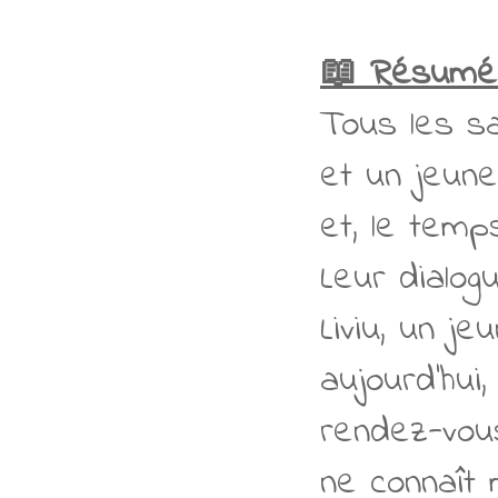
📖 Résumé
Tous les s
et un jeun
et, le temp
Leur dialog
Liviu, un j
aujourd'hui,
rendez-vous
ne connaît 