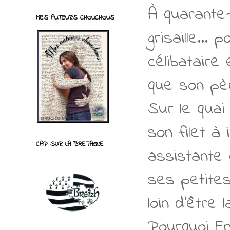
À quarante-s
MES AUTEURS CHOUCHOUS
grisaille… p
célibataire
que son pèr
Sur le quai
son filet à
CAP SUR LA BRETAGNE
assistante 
ses petites
loin d’être
Pourquoi En