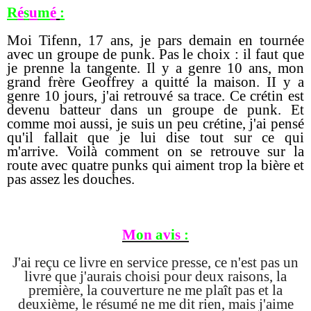
R
é
s
u
m
é
:
Moi Tifenn, 17 ans, je pars demain en tournée
avec un groupe de punk.
Pas le choix :
il faut que
je prenne la tangente.
Il y a genre 10 ans, mon
grand frère Geoffrey a quitté la maison.
II y a
genre 10 jours, j'ai retrouvé sa trace.
Ce crétin est
devenu batteur dans un groupe de punk.
Et
comme moi aussi, je suis un peu crétine, j'ai pensé
qu'il fallait que je lui dise tout sur ce qui
m'arrive.
Voilà comment on se retrouve sur la
route avec quatre punks qui aiment trop la bière et
pas assez les douches.
M
o
n
a
v
i
s
:
J'ai reçu ce livre en service presse, ce n'est pas un
livre que j'aurais choisi pour deux raisons, la
première, la couverture ne me plaît pas et la
deuxième, le résumé ne me dit rien, mais j'aime