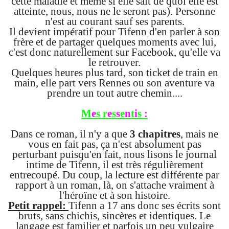
cette maladie et même si elle sait de quoi elle est
atteinte, nous, nous ne le seront pas). Personne
n'est au courant sauf ses parents.
Il devient impératif pour Tifenn d'en parler à son
frère et de partager quelques moments avec lui,
c'est donc naturellement sur Facebook, qu'elle va
le retrouver.
Quelques heures plus tard, son ticket de train en
main, elle part vers Rennes ou son aventure va
prendre un tout autre chemin....
M
e
s r
e
s
s
e
n
t
i
s
:
Dans ce roman, il n'y a que
3 chapitres
, mais ne
vous en fait pas, ça n'est absolument pas
perturbant puisqu'en fait, nous lisons le journal
intime de Tifenn, il est très régulièrement
entrecoupé. Du coup, la lecture est différente par
rapport à un roman, là, on s'attache vraiment à
l'héroïne et à son histoire.
Petit rappel:
Tifenn a 17 ans donc ses écrits sont
bruts, sans chichis, sincères et identiques. Le
langage est familier et parfois un peu vulgaire