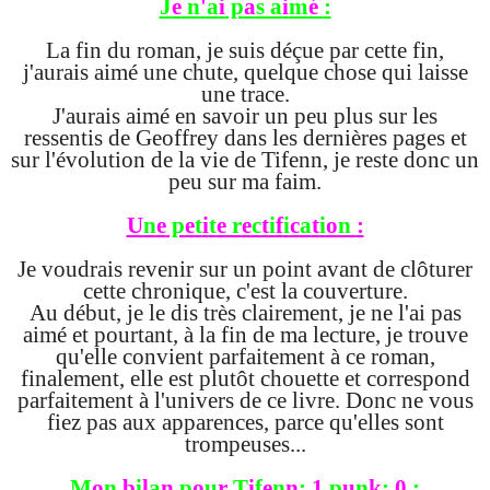
J
e
n
'
a
i
p
a
s a
i
m
é
:
La fin du roman, je suis déçue par cette fin,
j'aurais aimé une chute, quelque chose qui laisse
une trace.
J'aurais aimé en savoir un peu plus sur les
ressentis de Geoffrey dans les dernières pages et
sur l'évolution de la vie de Tifenn, je reste donc un
peu sur ma faim.
U
n
e
p
e
t
i
t
e
r
e
c
t
i
f
i
c
a
t
i
o
n
:
Je voudrais revenir sur un point avant de clôturer
cette chronique, c'est la couverture.
Au début, je le dis très clairement, je ne l'ai pas
aimé et pourtant, à la fin de ma lecture, je trouve
qu'elle convient parfaitement à ce roman,
finalement, elle est plutôt chouette et correspond
parfaitement à l'univers de ce livre. Donc ne vous
fiez pas aux apparences, parce qu'elles sont
trompeuses...
M
o
n
b
i
l
a
n
p
o
u
r
T
i
f
e
n
n
:
1
p
u
n
k
:
0
: