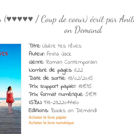
es (♥♥♥♥♥ / Coup de coeur) écrit par Ani
on Demand
Titre:
Libère tes rêves
Auteur:
Anita Jack
Genre:
Roman Contemporain
Nombre de pages:
622
Date de sortie:
13/02/2015
Prix support papier:
18€95
Prix format numérique:
5€99
ISBN:
978-2322014460
Editions:
Books on Demand
Acheter le livre papier
Acheter le livre numérique