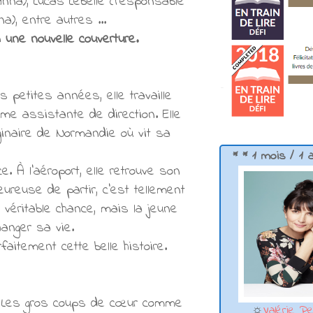
nna), Lucas Lebelle (responsable
), entre autres ...
a une nouvelle couverture.
petites années, elle travaille
e assistante de direction. Elle
iginaire de Normandie où vit sa
* * 1 mois / 1 
e. À l'aéroport, elle retrouve son
eureuse de partir, c'est tellement
véritable chance, mais la jeune
hanger sa vie.
faitement cette belle histoire.
t. Les gros coups de cœur comme
☼
Valérie Pe