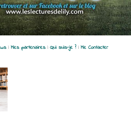
ews
|
Mes partenaires
|
Qui suis-je ?
|
Me Contacter