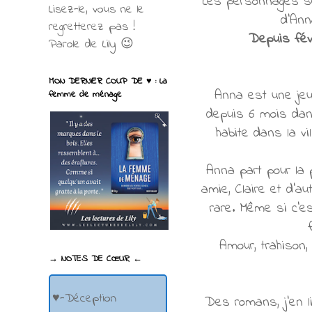
Les personnages se
Lisez-le, vous ne le
d'Ann
regretterez pas !
Depuis févr
Parole de Lily 😉
MON DERNIER COUP DE ♥ : La
Anna est une jeu
femme de ménage
depuis 6 mois dan
habite dans la vi
Anna part pour la p
amie, Claire et d'au
rare. Même si c'e
Amour, trahison,
→ NOTES DE CŒUR ←
♥-Déception
Des romans, j'en l