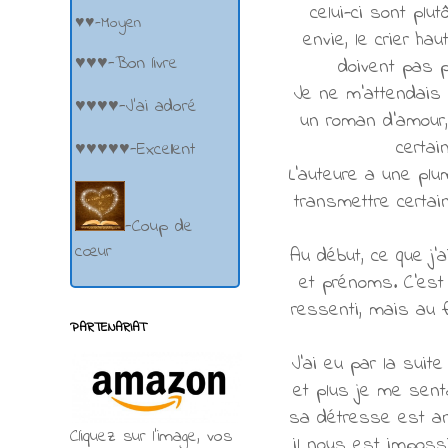
celui-ci sont plu
♥♥-Moyen
envie, le crier h
♥♥♥-Bon livre
doivent pas p
Je ne m'attendais p
♥♥♥♥-J'ai adoré
un roman d'amour, 
certai
♥♥♥♥♥-Excellent
L'auteure a une plum
transmettre certai
-Coup de
cœur
Au début, ce que j'
et prénoms. C'est 
ressenti, mais au f
PARTENARIAT
J'ai eu par la suite
et plus je me sent
sa détresse est ang
Cliquez sur l'image, vos
il nous est impossi