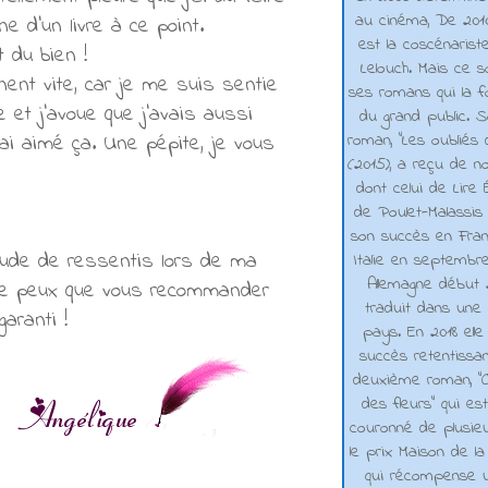
au cinéma, De 2010 
 d'un livre à ce point.
est la coscénarist
 du bien !
Lelouch. Mais ce s
nent vite, car je me suis sentie
ses romans qui la f
e et j'avoue que j'avais aussi
du grand public. 
roman, "Les oubliés
ai aimé ça. Une pépite, je vous
(2015), a reçu de n
dont celui de Lire 
de Poulet-Malassis
son succès en Franc
itude de ressentis lors de ma
Italie en septembr
Allemagne début 2
e ne peux que vous recommander
traduit dans une 
aranti !
pays. En 2018 elle
succès retentissa
deuxième roman, "C
des fleurs" qui es
couronné de plusieu
le prix Maison de la
qui récompense 