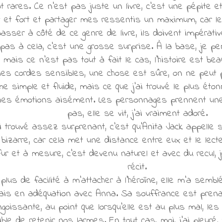
tôt rares. Ce n'est pas juste un livre, c'est une pépite e
aut et fort et partager mes ressentis un maximum, car le
asser à côté de ce genre de livre, ils doivent impérat
as à cela, c'est une grosse surprise. À la base, je pens
mais ce n'est pas tout à fait le cas, l'histoire est bea
nes cordes sensibles, une chose est sûre, on ne peut 
e simple et fluide, mais ce que j'ai trouvé le plus éton
nes émotions aisément. Les personnages prennent une gr
pas, elle se vit, j'ai vraiment adoré.
ai trouvé assez surprenant, c'est qu'Anita Jack appell
bizarre, car cela met une distance entre eux et le lecteu
ur et à mesure, c'est devenu naturel et avec du recul, j
récit.
 plus de facilité à m'attacher à l'héroïne, elle m'a semblé 
ais en adéquation avec Anna. Sa souffrance est prena
oissante, au point que lorsqu'elle est au plus mal, le
ble de retenir nos larmes. En tout cas, moi, j'ai pleuré, 