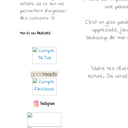
achats via ce lien me
une pause
permettent d’organiser
des concours ☺
C'est un gros pavé
oppressée, j'ava
MOI ICI OU AILLEURS
beaucoup de mal à
"Libère tes rêv
lecture. J'ai ve