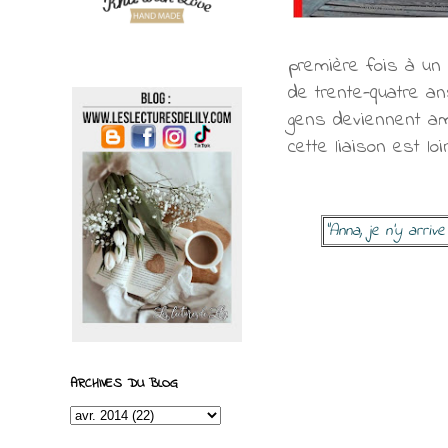
première fois à un 
de trente-quatre an
gens deviennent am
cette liaison est lo
"Anna, je n'y arriv
ARCHIVES DU BLOG