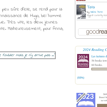
Tata
peu sûre d'elle, se rend pour la
by
Valérie Perrin
connaissance de Hugo, bel homme
tagged: currently-rea
ue. Très vite, les deux jeunes
te. Malheureusement, pour Anna,
2024 Reading C
t'oublier mais je n'y arrive pas ..."
Les lectures d
56 books towa
60 books.
(93%)