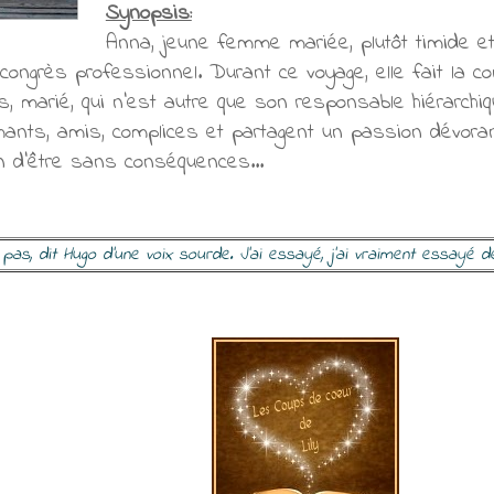
Synopsis:
Anna, jeune femme mariée, plutôt timide et 
congrès professionnel. Durant ce voyage, elle fait la 
s, marié, qui n'est autre que son responsable hiérarchiq
ants, amis, complices et partagent un passion dévoran
in d'être sans conséquences...
e pas, dit Hugo d'une voix sourde. J'ai essayé, j'ai vraiment essayé de 