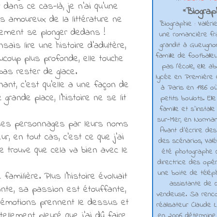
t dans ce cas-là, je n'ai qu'une
Biograph
*
s amoureux de la littérature ne
Biographie : Valéri
ivement se plonger dedans !
une romancière fra
ais lire une histoire d'adultère,
grandit à Gueugno
famille de footballe
ucoup plus profonde, elle touche
pas l'école, elle 
pas rester de glace.
lycée en Première e
nant, c'est qu'elle a une façon de
à Paris en 1986 où
ande place, l'histoire ne se lit
petits boulots. El
famille et s'installe
sur-Mer, en Normand
e ses personnages par leurs noms
Avant d’écrire de
r, en tout cas, c'est ce que j'ai
des scénarios, Valé
e trouve que cela va bien avec le
été photographe d
directrice des opé
une boite de téléph
familière. Plus l'histoire évoluait
assistante de d
nte, sa passion est étouffante,
vendeuse. Sa renco
s émotions prennent le dessus et
réalisateur Claude L
tellement pleuré que j'ai dû faire
en 2006 détermine 