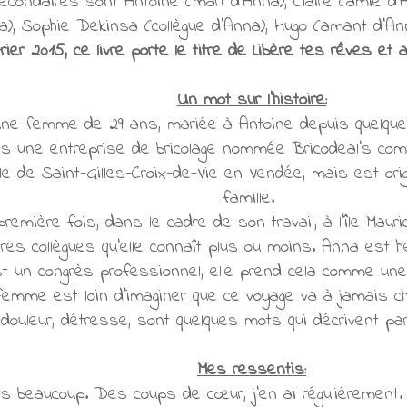
condaires sont Antoine (mari d'Anna), Claire (amie d'A
a), Sophie Dekinsa (collègue d'Anna), Hugo (amant d'Anna
ier 2015, ce livre porte le titre de Libère tes rêves et 
Un mot sur l'histoire:
ne femme de 29 ans, mariée à Antoine depuis quelques 
s une entreprise de bricolage nommée Bricodeal's comm
lle de Saint-Gilles-Croix-de-Vie en Vendée, mais est or
famille.
remière fois, dans le cadre de son travail, à l’île Mauric
tres collègues qu'elle connaît plus ou moins. Anna est h
st un congrès professionnel, elle prend cela comme une 
femme est loin d'imaginer que ce voyage va à jamais c
 douleur, détresse, sont quelques mots qui décrivent par
Mes ressentis:
is beaucoup. Des coups de cœur, j'en ai régulièremen