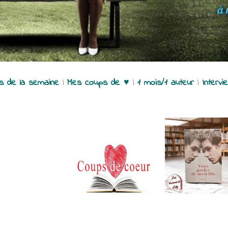
es de la semaine
|
Mes coups de ♥
|
1 mois/1 auteur
|
Intervi