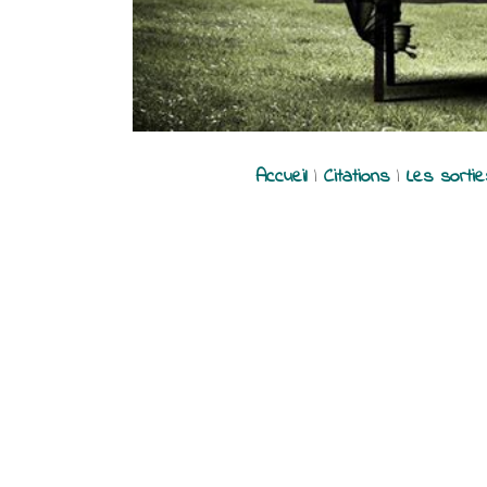
Accueil
|
Citations
|
Les sorti