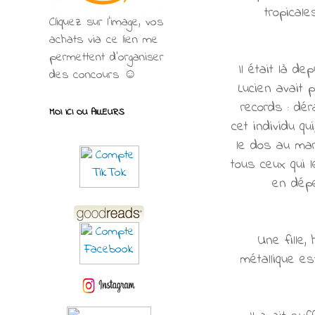
tropical
Cliquez sur l'image, vos
achats via ce lien me
permettent d’organiser
Il était là d
des concours ☺
Lucien avait 
records : dér
MOI ICI OU AILLEURS
cet individu qu
le dos au mar
tous ceux qui l
en dépe
Une fille,
métallique es