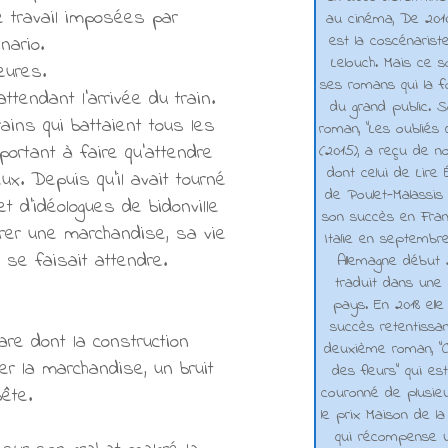
e travail imposées par
au cinéma, De 2010 
est la coscénarist
nario.
Lelouch. Mais ce s
eures.
ses romans qui la f
ttendant l'arrivée du train.
du grand public. 
rains qui battaient tous les
roman, "Les oubliés
portant à faire qu'attendre
(2015), a reçu de n
dont celui de Lire 
ux. Depuis qu'il avait tourné
de Poulet-Malassis
 d'idéologues de bidonville
son succès en Franc
livrer une marchandise, sa vie
Italie en septembr
 se faisait attendre.
Allemagne début 2
traduit dans une 
pays. En 2018 elle
succès retentissa
are dont la construction
deuxième roman, "C
er la marchandise, un bruit
des fleurs" qui es
couronné de plusieu
bête.
le prix Maison de la
qui récompense 