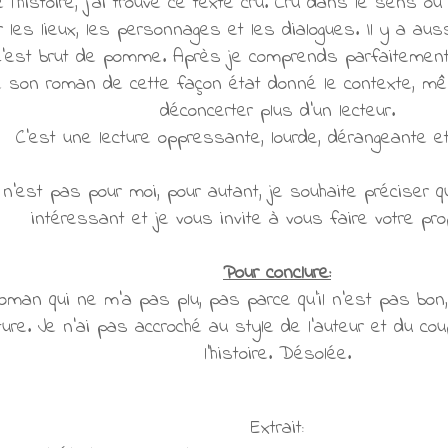
 l'histoire, j'ai trouvé ce texte cru. Cru dans le sens o
les lieux, les personnages et les dialogues. Il y a auss
 C'est brut de pomme. Après je comprends parfaitement
re son roman de cette façon état donné le contexte, m
déconcerter plus d'un lecteur.
C'est une lecture oppressante, lourde, dérangeante et
 n'est pas pour moi, pour autant, je souhaite préciser 
intéressant et je vous invite à vous faire votre pr
Pour conclure:
oman qui ne m'a pas plu, pas parce qu'il n'est pas bon
ure. Je n'ai pas accroché au style de l'auteur et du co
l'histoire. Désolée.
Extrait: