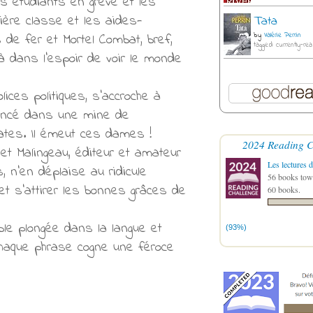
es étudiants en grève et les
ière classe et les aides-
Tata
 de fer et Mortel Combat, bref,
by
Valérie Perrin
tagged: currently-rea
à dans l’espoir de voir le monde
ices politiques, s’accroche à
oincé dans une mine de
mates. Il émeut ces dames !
2024 Reading C
t Malingeau, éditeur et amateur
Les lectures d
, n’en déplaise au ridicule
56 books towa
 et s’attirer les bonnes grâces de
60 books.
le plongée dans la langue et
(93%)
 chaque phrase cogne une féroce