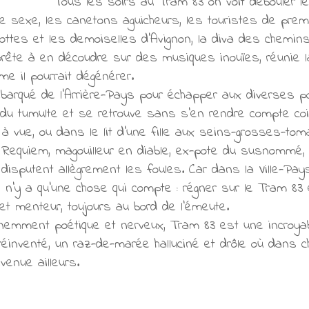
Tous les soirs au Tram 83 on voit débouler l
 sexe, les canetons aguicheurs, les touristes de prem
ottes et les demoiselles d’Avignon, la diva des chemins
 prête à en découdre sur des musiques inouïes, réunie l
e il pourrait dégénérer.
ébarqué de l’Arrière-Pays pour échapper aux diverses pol
u du tumulte et se retrouve sans s’en rendre compte c
à vue, ou dans le lit d’une fille aux seins-grosses-to
equiem, magouilleur en diable, ex-pote du susnommé, e
 disputent allègrement les foules. Car dans la Ville-Pays
il n’y a qu’une chose qui compte : régner sur le Tram 83
 et menteur, toujours au bord de l’émeute.
emment poétique et nerveux, Tram 83 est une incroyab
 réinventé, un raz-de-marée halluciné et drôle où dans
venue ailleurs.