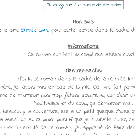
Tu mangeras à la sueur de tes seins
Mon avis:
e le site
Entrée Livre
pour cette lecture dans le cadre du
Informations:
Ce roman contient 33 chapitres assez court
Mes ressentis:
J'ai lu ce roman dans le cadre de la rentrée litté
nête, je l'avais mis en bas de la pile. Ce livre fait par
mé ne m'attirait pas trop, j'étais sceptique, car c'est 
habituelles et du coup, ça démarrait mal.
e beaucoup la couverture, elle a un petit quelque chose q
 aussi un autre point positif que je souhaite noter, c'
onner l'intensité de ce roman, j'ai apprécié de faire d