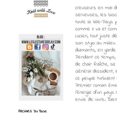
creuseurs en mal de
serveuses, les bisc
toute la Ville-Pays
comme il va et comm
Lucien, tout juste d
son stylo au milie
diamants, en garde 
Pendant ce temps, R
de chair fraîche, se
Général dissident, 
ce peuple turbulent
Premier roman émin
l’énergie d’un pays
envie de vivre. Bien
ARCHIVES DU BLOG