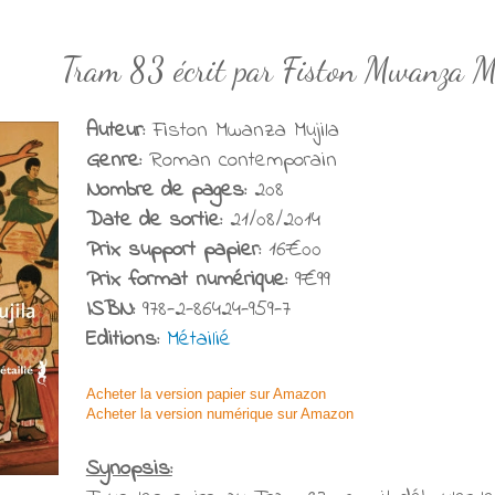
Tram 83 écrit par Fiston Mwanza M
Auteur:
Fiston Mwanza Mujila
Genre:
Roman contemporain
Nombre de pages:
208
Date de sortie:
21/08/2014
Prix support papier:
16€00
Prix format numérique:
9€99
ISBN:
978-2-86424-959-7
Editions:
Métailié
Acheter la version papier sur Amazon
Acheter la version numérique sur Amazon
Synopsis: