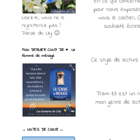
En ce qui concerne
pour nous exposer 
vous le cacher.
Lisez-le, vous ne le
regretterez pas !
souhaité écri
Parole de Lily 😉
MON DERNIER COUP DE ♥ : La
femme de ménage
Ce style de lecture
Tram 83 est un r
mon genre de lect
→ NOTES DE CŒUR ←