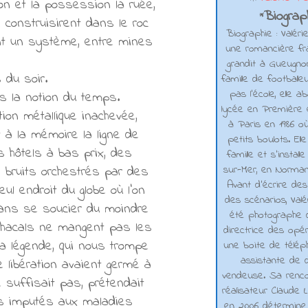
on et la possession la ruée,
Biograph
*
construisirent dans le roc
Biographie : Valéri
ent un système, entre mines
une romancière fra
grandit à Gueugno
 du soir.
famille de footballe
pas l'école, elle 
s la notion du temps.
lycée en Première e
ion métallique inachevée,
à Paris en 1986 où
 à la mémoire la ligne de
petits boulots. El
 hôtels à bas prix, des
famille et s'installe
sur-Mer, en Normand
s bruits orchestrés par des
Avant d’écrire de
ul endroit du globe où l'on
des scénarios, Valé
sans se soucier du moindre
été photographe d
s chacals ne mangent pas les
directrice des opé
 La légende, qui nous trompe
une boite de téléph
assistante de d
 libération avaient germé à
vendeuse. Sa renco
 suffisait pas, prétendait
réalisateur Claude L
ts imputés aux maladies
en 2006 détermine 