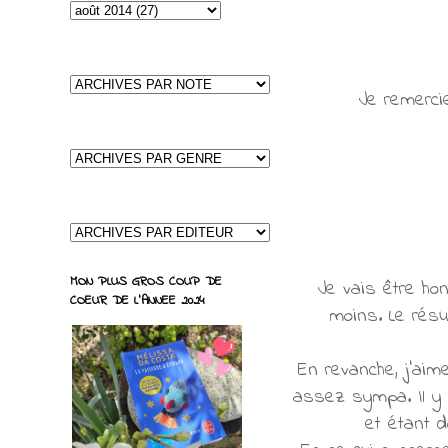
Je remerci
MON PLUS GROS COUP DE
Je vais être hon
COEUR DE L'ANNEE 2024
moins. Le résu
En revanche, j'aim
assez sympa. Il y a
et étant d