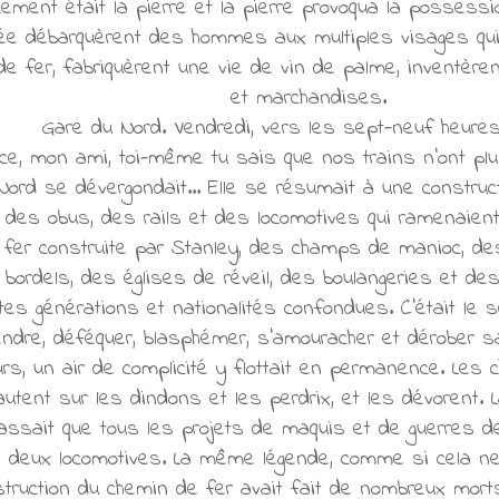
ment était la pierre et la pierre provoqua la possessi
ée débarquèrent des hommes aux multiples visages qui 
e fer, fabriquèrent une vie de vin de palme, inventèr
et marchandises.
Gare du Nord. Vendredi, vers les sept-neuf heures
ce, mon ami, toi-même tu sais que nos trains n'ont plu
Nord se dévergondait... Elle se résumait à une construct
 des obus, des rails et des locomotives qui ramenaient
fer construite par Stanley, des champs de manioc, des
 bordels, des églises de réveil, des boulangeries et de
s générations et nationalités confondues. C'était le se
endre, déféquer, blasphémer, s'amouracher et dérober 
eurs, un air de complicité y flottait en permanence. Le
sautent sur les dindons et les perdrix, et les dévorent.
assait que tous les projets de maquis et de guerres de
re deux locomotives. La même légende, comme si cela ne
struction du chemin de fer avait fait de nombreux mor