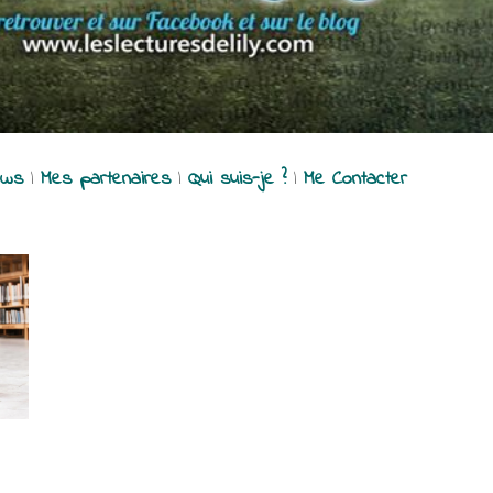
ews
|
Mes partenaires
|
Qui suis-je ?
|
Me Contacter