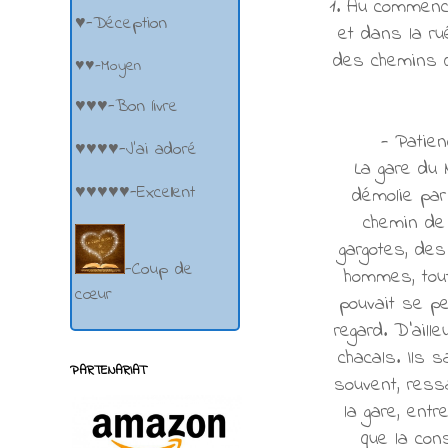
1. Au commence
♥-Déception
et dans la ru
des chemins d
♥♥-Moyen
♥♥♥-Bon livre
- Patien
♥♥♥♥-J'ai adoré
La gare du 
♥♥♥♥♥-Excellent
démolie par
chemin de 
gargotes, des
-Coup de
hommes, toute
cœur
pouvait se p
regard. D'aill
chacals. Ils 
PARTENARIAT
souvent, ress
la gare, ent
que la con