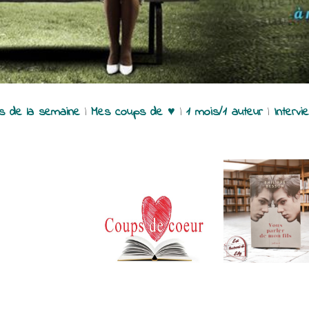
es de la semaine
|
Mes coups de ♥
|
1 mois/1 auteur
|
Intervi