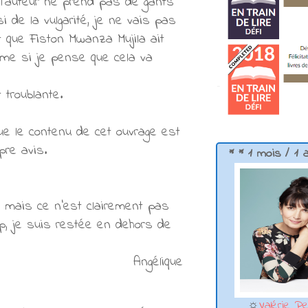
u l'auteur ne prend pas de gants
i de la vulgarité, je ne vais pas
 que Fiston Mwanza Mujila ait
ême si je pense que cela va
 troublante.
que le contenu de cet ouvrage est
opre avis.
* * 1 mois / 1 
, mais ce n'est clairement pas
up, je suis restée en dehors de
Angélique
☼
Valérie Pe