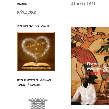
VISITES
28 août 2014
3,982,238
LES LUS DE MON CŒUR
MES AUTRES PASSIONS :
TRICOT / CROCHET