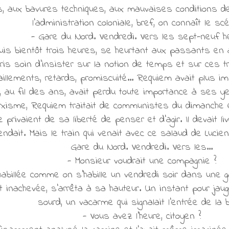
es, aux bavures techniques, aux mauvaises conditions d
l'administration coloniale, bref, on connaît le scé
- Gare du Nord. Vendredi. Vers les sept-neuf h
epuis bientôt trois heures, se heurtant aux passants en a
pris soin d'insister sur la notion de temps et sur ces t
aillements, retards, promiscuité... Requiem avait plus im
i, au fil des ans, avait perdu toute importance à ses ye
xisme, Requiem traitait de communistes du dimanche et
e privaient de sa liberté de penser et d'agir. Il devait 
ndait. Mais le train qui venait avec ce salaud de Lucien
Gare du Nord. Vendredi. Vers les...
- Monsieur voudrait une compagnie ?
 habillée comme on s'habille un vendredi soir dans une g
t inachevée, s'arrêta à sa hauteur. Un instant pour jaug
sourd, un vacarme qui signalait l'entrée de la 
- Vous avez l'heure, citoyen ?