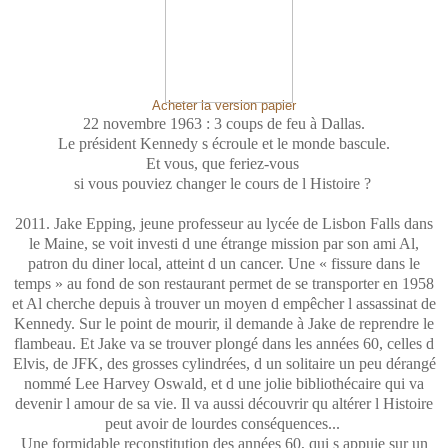
Acheter la version papier
22 novembre 1963 : 3 coups de feu à Dallas.
Le président Kennedy s écroule et le monde bascule.
Et vous, que feriez-vous
si vous pouviez changer le cours de l Histoire ?
2011. Jake Epping, jeune professeur au lycée de Lisbon Falls dans
le Maine, se voit investi d une étrange mission par son ami Al,
patron du diner local, atteint d un cancer. Une « fissure dans le
temps » au fond de son restaurant permet de se transporter en 1958
et Al cherche depuis à trouver un moyen d empêcher l assassinat de
Kennedy. Sur le point de mourir, il demande à Jake de reprendre le
flambeau. Et Jake va se trouver plongé dans les années 60, celles d
Elvis, de JFK, des grosses cylindrées, d un solitaire un peu dérangé
nommé Lee Harvey Oswald, et d une jolie bibliothécaire qui va
devenir l amour de sa vie. Il va aussi découvrir qu altérer l Histoire
peut avoir de lourdes conséquences...
Une formidable reconstitution des années 60, qui s appuie sur un