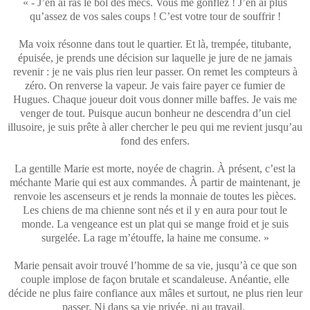
« - J’en ai ras le bol des mecs. Vous me gonflez ! J’en ai plus
qu’assez de vos sales coups ! C’est votre tour de souffrir !
Ma voix résonne dans tout le quartier. Et là, trempée, titubante,
épuisée, je prends une décision sur laquelle je jure de ne jamais
revenir : je ne vais plus rien leur passer. On remet les compteurs à
zéro. On renverse la vapeur. Je vais faire payer ce fumier de
Hugues. Chaque joueur doit vous donner mille baffes. Je vais me
venger de tout. Puisque aucun bonheur ne descendra d’un ciel
illusoire, je suis prête à aller chercher le peu qui me revient jusqu’au
fond des enfers.
La gentille Marie est morte, noyée de chagrin. À présent, c’est la
méchante Marie qui est aux commandes. À partir de maintenant, je
renvoie les ascenseurs et je rends la monnaie de toutes les pièces.
Les chiens de ma chienne sont nés et il y en aura pour tout le
monde. La vengeance est un plat qui se mange froid et je suis
surgelée. La rage m’étouffe, la haine me consume. »
Marie pensait avoir trouvé l’homme de sa vie, jusqu’à ce que son
couple implose de façon brutale et scandaleuse. Anéantie, elle
décide ne plus faire confiance aux mâles et surtout, ne plus rien leur
passer. Ni dans sa vie privée, ni au travail.