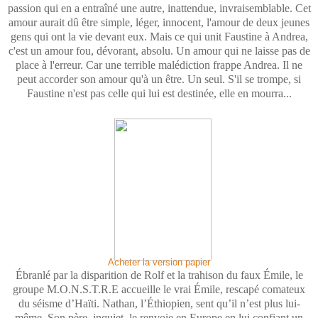
passion qui en a entraîné une autre, inattendue, invraisemblable. Cet
amour aurait dû être simple, léger, innocent, l'amour de deux jeunes
gens qui ont la vie devant eux. Mais ce qui unit Faustine à Andrea,
c'est un amour fou, dévorant, absolu. Un amour qui ne laisse pas de
place à l'erreur. Car une terrible malédiction frappe Andrea. Il ne
peut accorder son amour qu'à un être. Un seul. S'il se trompe, si
Faustine n'est pas celle qui lui est destinée, elle en mourra...
Acheter la version papier
Ébranlé par la disparition de Rolf et la trahison du faux Émile, le
groupe M.O.N.S.T.R.E accueille le vrai Émile, rescapé comateux
du séisme d’Haïti. Nathan, l’Éthiopien, sent qu’il n’est plus lui-
même. Son père, inquiet, le renvoie en Europe en lui confiant un