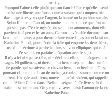
mariage.
Pourquoi l’aime-t-elle plutôt que son fiancé ? Parce qu’elle a senti
en lui une liberté, une force et une assurance qui comptent bien
davantage à ses yeux que l’argent, la beauté ou la position sociale.
Selon Katherine Pancol, on tombe amoureux de ce que l’on ne
possède pas. C'est le mystère du sentiment amoureux, dont elle
parvient ici à percer les arcanes. Ce roman, véritable document sur
la nature humaine, a pour thème la lutte entre la passion et la raison.
Katherine Pancol, pour décrire la folie qui emporte les deux héros,
use d’une écriture à perdre haleine, souvent elliptique, qui va à
l’essentiel, en parfaite adéquation avec le sujet.
Il n’y a ici ni « pense-t-il », ni « déclare-t-elle », ni dialogues bien
sages. Ni guillemets, ni tirets qui hachent et séparent. Juste un flot
de paroles qui se suivent, se chevauchent, s’enchevêtrent. C’est
pourtant clair comme l’eau de roche, ça coule de source, comme un
torrent. Un style audacieux, nouveau, parfois violent, qui rappelle
celui d’Albert Cohen dans “Belle du seigneur”. Ce livre se lit d’une
traite, il est surprenant. On y retrouve avec plaisir l’amour de la vie
de Katherine Pancol.