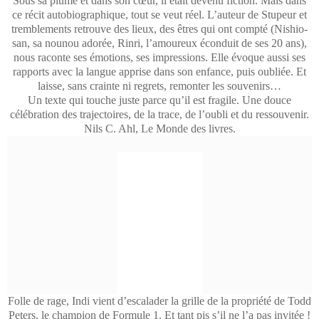
Sous sa plume et dans son cœur, il était devenu fiction. Mais dans
ce récit autobiographique, tout se veut réel. L’auteur de Stupeur et
tremblements retrouve des lieux, des êtres qui ont compté (Nishio-
san, sa nounou adorée, Rinri, l’amoureux éconduit de ses 20 ans),
nous raconte ses émotions, ses impressions. Elle évoque aussi ses
rapports avec la langue apprise dans son enfance, puis oubliée. Et
laisse, sans crainte ni regrets, remonter les souvenirs…
Un texte qui touche juste parce qu’il est fragile. Une douce
célébration des trajectoires, de la trace, de l’oubli et du ressouvenir.
Nils C. Ahl, Le Monde des livres.
Folle de rage, Indi vient d’escalader la grille de la propriété de Todd
Peters, le champion de Formule 1. Et tant pis s’il ne l’a pas invitée !