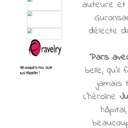
auteure et 
Guronsan
délecte d
Pars avec
belle, qu'il
REJOIGNEZ-MOI SUR
INSTAGRAM !
jamais 
L'héroïne
Ju
hôpital
beaucoup