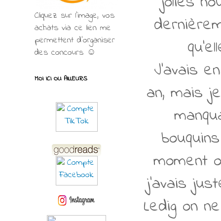
jolies n
Cliquez sur l'image, vos
dernièrem
achats via ce lien me
permettent d’organiser
qu'el
des concours ☺
J'avais 
MOI ICI OU AILLEURS
an, mais je
manqua
bouquins
moment où
j'avais ju
Ledig on ne