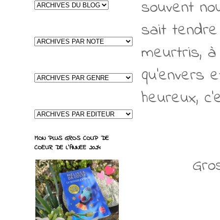
souvent no
sait tendre
meurtris, à
qu’envers e
heureux, c’e
MON PLUS GROS COUP DE
COEUR DE L'ANNEE 2024
Gro