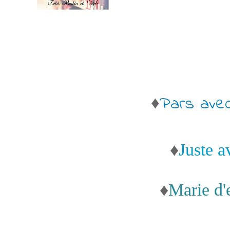
♦
Pars avec 
♦
Juste a
♦
Marie d'