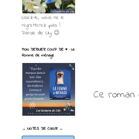
Lisez-le, vous ne le
regretterez pas !
Parole de Lily 😉
MON DERNIER COUP DE ♥ : La
femme de ménage
Ce roman c
→ NOTES DE CŒUR ←