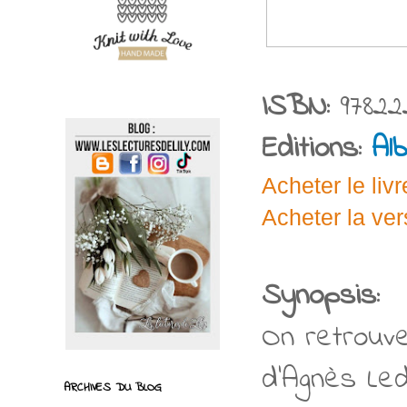
ISBN:
97822
Editions:
Alb
Acheter le livr
Acheter la ve
Synopsis:
On retrouve
d’Agnès Led
ARCHIVES DU BLOG