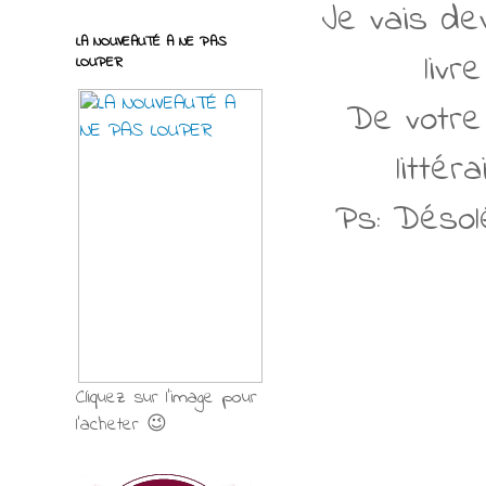
Je vais de
LA NOUVEAUTÉ A NE PAS
livr
LOUPER
De votre
littér
Ps: Désol
Cliquez sur l'image pour
l'acheter 😉