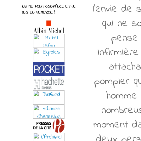
l'envie de
ILS ME FONT CONFIANCE ET JE
LES EN REMERCIE !
qui ne s
pense 
infirmièr
attacha
pompier qu
homme e
nombreus
moment dan
deux pers