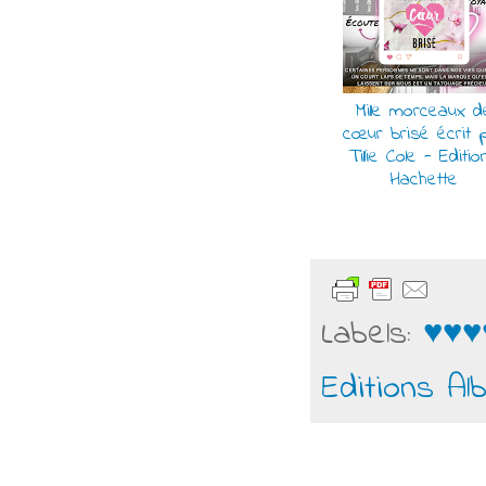
Mille morceaux d
cœur brisé écrit 
Tillie Cole - Editio
Hachette
Labels:
♥♥♥
Editions Alb