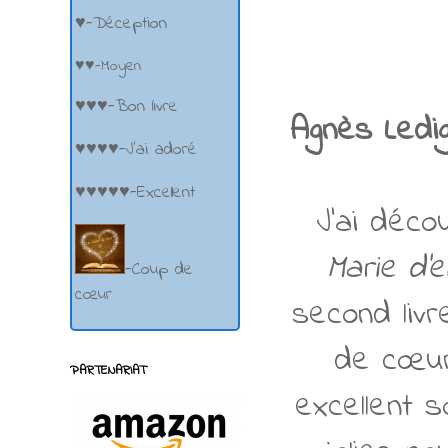
♥-Déception
♥♥-Moyen
♥♥♥-Bon livre
Agnès Ledi
♥♥♥♥-J'ai adoré
♥♥♥♥♥-Excellent
J'ai déco
Marie d'
-Coup de
cœur
second liv
de cœur
PARTENARIAT
excellent s