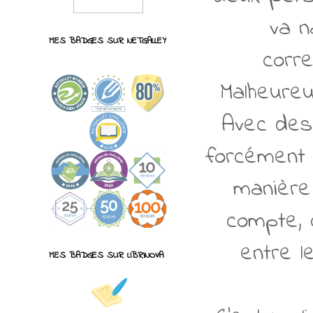
va n
MES BADGES SUR NETGALLEY
corre
Malheureu
Avec des
forcément 
manière 
compte, 
entre l
MES BADGES SUR LIBRINOVA