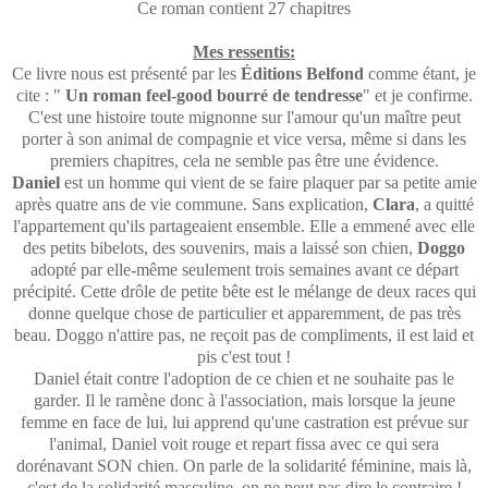
Ce roman contient 27 chapitres
Mes ressentis:
Ce livre nous est présenté par les
Éditions Belfond
comme étant, je
cite : "
Un roman feel-good bourré de tendresse
" et je confirme.
C'est une histoire toute mignonne sur l'amour qu'un maître peut
porter à son animal de compagnie et vice versa, même si dans les
premiers chapitres, cela ne semble pas être une évidence.
Daniel
est un homme qui vient de se faire plaquer par sa petite amie
après quatre ans de vie commune. Sans explication,
Clara
, a quitté
l'appartement qu'ils partageaient ensemble. Elle a emmené avec elle
des petits bibelots, des souvenirs, mais a laissé son chien,
Doggo
adopté par elle-même seulement trois semaines avant ce départ
précipité. Cette drôle de petite bête est le mélange de deux races qui
donne quelque chose de particulier et apparemment, de pas très
beau. Doggo n'attire pas, ne reçoit pas de compliments, il est laid et
pis c'est tout !
Daniel était contre l'adoption de ce chien et ne souhaite pas le
garder. Il le ramène donc à l'association, mais lorsque la jeune
femme en face de lui, lui apprend qu'une castration est prévue sur
l'animal, Daniel voit rouge et repart fissa avec ce qui sera
dorénavant SON chien. On parle de la solidarité féminine, mais là,
c'est de la solidarité masculine, on ne peut pas dire le contraire !