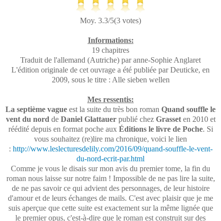
Moy. 3.3/5(3 votes)
Informations:
19 chapitres
Traduit de l'allemand (Autriche) par anne-Sophie Anglaret
L'édition originale de cet ouvrage a été publiée par Deuticke, en
2009, sous le titre : Alle sieben wellen
Mes ressentis:
La septième vague
est la suite du très bon roman
Quand souffle le
vent du nord
de
Daniel Glattauer
publié chez
Grasset
en 2010 et
réédité depuis en format poche aux
Éditions le livre de Poche
. Si
vous souhaitez (re)lire ma chronique, voici le lien
:
http://www.leslecturesdelily.com/2016/09/quand-souffle-le-vent-
du-nord-ecrit-par.html
Comme je vous le disais sur mon avis du premier tome, la fin du
roman nous laisse sur notre faim ! Impossible de ne pas lire la suite,
de ne pas savoir ce qui advient des personnages, de leur histoire
d'amour et de leurs échanges de mails. C'est avec plaisir que je me
suis aperçue que cette suite est exactement sur la même lignée que
le premier opus, c'est-à-dire que le roman est construit sur des