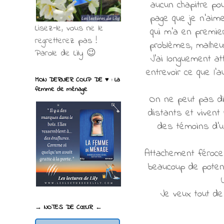
aucun chapitre pou
page que je n'aim
Lisez-le, vous ne le
qui m'a en premier
regretterez pas !
problèmes, malheu
Parole de Lily 😉
J'ai longuement at
entrevoir ce que l
MON DERNIER COUP DE ♥ : La
femme de ménage
On ne peut pas dir
distants et vivent
des témoins d'un
Attachement féroce 
beaucoup de potent
Je veux tout de
→ NOTES DE CŒUR ←