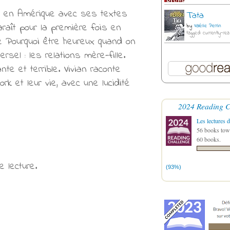
ès en Amérique avec ses textes
Tata
araît pour la première fois en
by
Valérie Perrin
tagged: currently-rea
e Pourquoi être heureux quand on
sel : les relations mère-fille.
 et terrible. Vivian raconte
rk et leur vie, avec une lucidité
2024 Reading C
Les lectures d
56 books towa
60 books.
e lecture.
(93%)