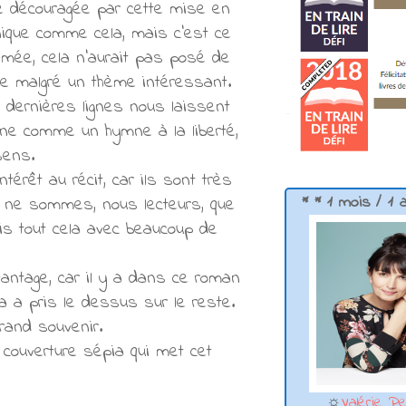
ite découragée par cette mise en
ique comme cela, mais c'est ce
thmée, cela n'aurait pas posé de
e malgré un thème intéressant.
s dernières lignes nous laissent
nne comme un hymne à la liberté,
 sens.
érêt au récit, car ils sont très
* * 1 mois / 1 
us ne sommes, nous lecteurs, que
ais tout cela avec beaucoup de
vantage, car il y a dans ce roman
a a pris le dessus sur le reste.
rand souvenir.
 couverture sépia qui met cet
☼
Valérie Pe