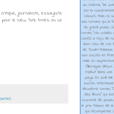
au cinéma, De 2010 
est la coscénarist
critique, journaliste, essayiste
Lelouch. Mais ce s
ssi pour le New York times ou La
ses romans qui la f
du grand public. 
roman, "Les oubliés
(2015), a reçu de n
dont celui de Lire 
de Poulet-Malassis
son succès en Franc
Italie en septembr
Allemagne début 2
traduit dans une 
pays. En 2018 elle
succès retentissa
deuxième roman, "C
des fleurs" qui es
 Gornick
couronné de plusieu
le prix Maison de la
qui récompense 