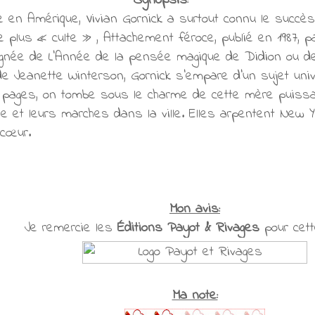
Synopsis:
e en Amérique, Vivian Gornick a surtout connu le succ
e plus « culte » , Attachement féroce, publié en 1987, p
lignée de L'Année de la pensée magique de Didion ou d
e Jeanette Winterson, Gornick s'empare d'un sujet univer
pages, on tombe sous le charme de cette mère puissante
lie et leurs marches dans la ville. Elles arpentent New Yo
 cœur.
Mon avis:
Je remercie les
Éditions Payot & Rivages
pour cett
Ma note: