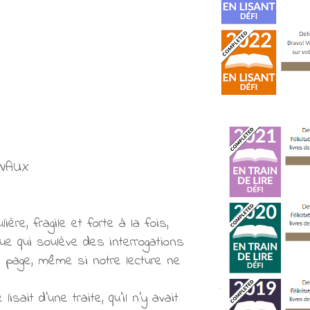
DEVAUX
re, fragile et forte à la fois,
que qui soulève des interrogations
re page, même si notre lecture ne
ait d'une traite, qu'il n'y avait