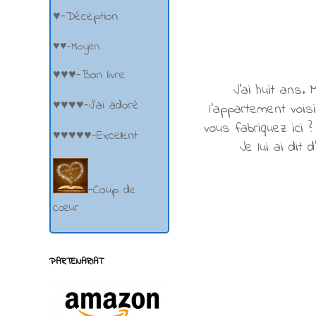
♥-Déception
♥♥-Moyen
♥♥♥-Bon livre
J'ai huit ans.
♥♥♥♥-J'ai adoré
l'appartement vois
vous fabriquez ici 
♥♥♥♥♥-Excellent
Je lui ai dit
-Coup de
cœur
PARTENARIAT