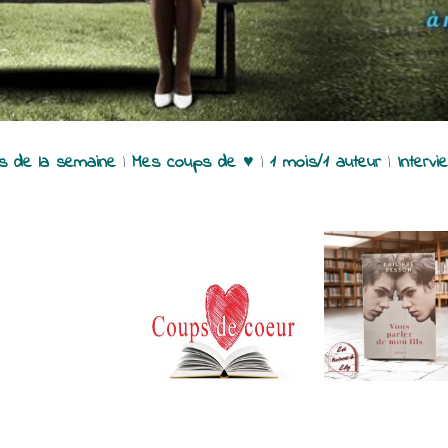
es de la semaine
|
Mes coups de ♥
|
1 mois/1 auteur
|
Intervi