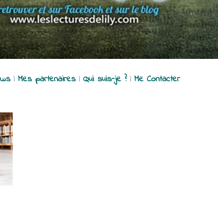
ews
|
Mes partenaires
|
Qui suis-je ?
|
Me Contacter