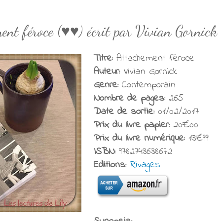
ent féroce (♥♥) écrit par Vivian Gornick
Titre:
Attachement féroce
Auteur:
Vivian Gornick
Genre:
Contemporain
Nombre de pages:
265
Date de sortie:
01/02/2017
Prix du livre papier:
20€00
Prix du livre numérique:
13€99
ISBN:
9782743638672
Editions:
Rivages