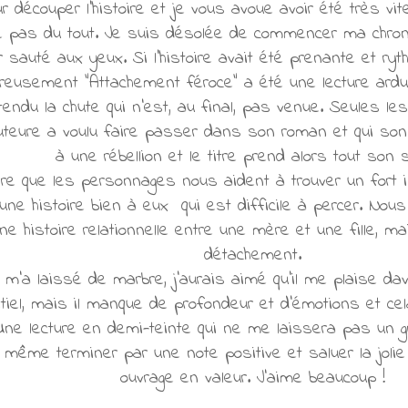
r découper l'histoire et je vous avoue avoir été très v
e pas du tout. Je suis désolée de commencer ma chron
 sauté aux yeux. Si l'histoire avait été prenante et ry
reusement "Attachement féroce" a été une lecture ardu
tendu la chute qui n'est, au final, pas venue. Seules le
'auteure a voulu faire passer dans son roman et qui so
à une rébellion et le titre prend alors tout son
e que les personnages nous aident à trouver un fort int
 une histoire bien à eux qui est difficile à percer. No
e histoire relationnelle entre une mère et une fille, m
détachement.
m'a laissé de marbre, j'aurais aimé qu'il me plaise da
iel, mais il manque de profondeur et d'émotions et cel
Une lecture en demi-teinte qui ne me laissera pas un g
 même terminer par une note positive et saluer la jolie
ouvrage en valeur. J'aime beaucoup !