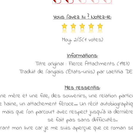
Vous l'avez lu ? Notez-le:
Moy. 2/5(1 votes)
Informations:
Titre original : Fierce Attachments (1987)
Traduit de l'anglais (États-unis) par Laetitia 
Mes ressentis:
mère et une fille, des souvenirs, une relation particuliè
e haine, un attachement féroce... Un récit autobiographi
 mais que l'on parcourt avec respect jusqu'à la derniè
se fait pas sans difficultés.
rant mon livre car je me suis aperçue que ce roman se lis