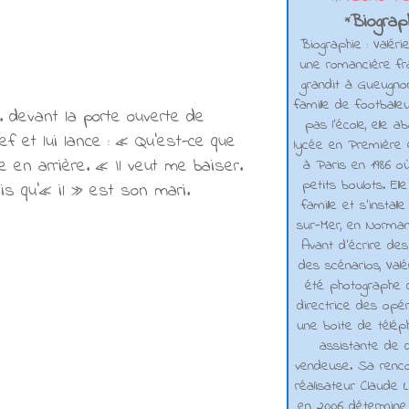
Biograph
*
Biographie : Valéri
une romancière fra
grandit à Gueugno
famille de footballe
 devant la porte ouverte de
pas l'école, elle 
f et lui lance : « Qu'est-ce que
lycée en Première e
 en arrière. « Il veut me baiser.
à Paris en 1986 où
petits boulots. El
ais qu'« il » est son mari.
famille et s'installe
sur-Mer, en Normand
Avant d’écrire de
des scénarios, Valé
été photographe d
directrice des opé
une boite de téléph
assistante de d
vendeuse. Sa renco
réalisateur Claude L
en 2006 détermine 