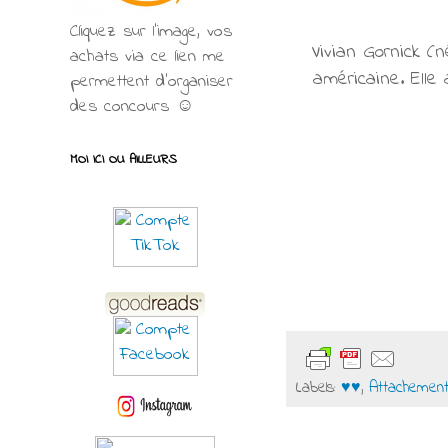
Cliquez sur l'image, vos
Vivian Gornick (n
achats via ce lien me
américaine. Elle 
permettent d’organiser
des concours ☺
MOI ICI OU AILLEURS
Labels:
♥♥
,
Attachement