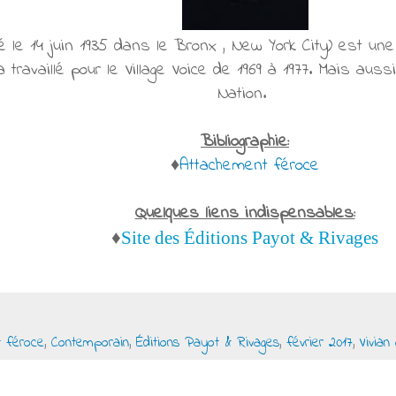
é le 14 juin 1935 dans le Bronx , New York City) est une 
a travaillé pour le Village Voice de 1969 à 1977. Mais au
Nation.
Bibliographie:
♦
Attachement féroce
Quelques liens indispensables:
♦
Site des Éditions Payot & Rivages
 féroce
,
Contemporain
,
Éditions Payot & Rivages
,
février 2017
,
Vivian