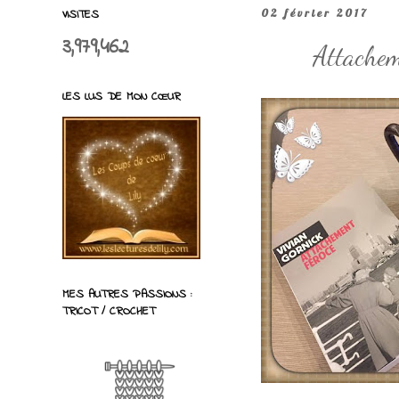
VISITES
02 février 2017
3,979,462
Attachem
LES LUS DE MON CŒUR
MES AUTRES PASSIONS :
TRICOT / CROCHET