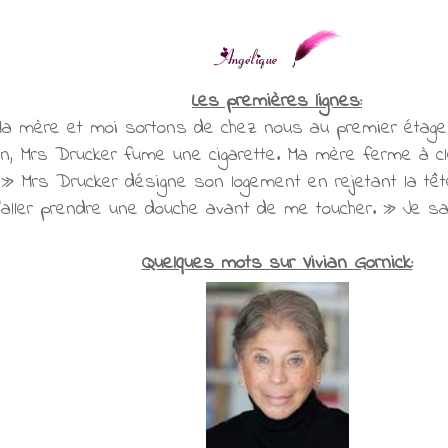
Les premières lignes:
 Ma mère et moi sortons de chez nous au premier étage.
in, Mrs Drucker fume une cigarette. Ma mère ferme à cle
? » Mrs Drucker désigne son logement en rejetant la tête
 d'aller prendre une douche avant de me toucher. » Je s
Quelques mots sur Vivian Gornick: