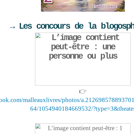
→ Les concours de la blogosp
👉
book.com/malleauxlivres/photos/a.2126985788937
64/1054940184669532/?type=3&theate