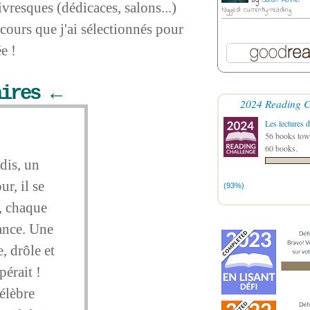
by
Sarah Penner
vresques (dédicaces, salons...)
tagged: currently-reading
cours que j'ai sélectionnés pour
e !
aires ←
2024 Reading C
Les lectures d
56 books towa
60 books.
dis, un
ur, il se
(93%)
, chaque
éance. Une
, drôle et
pérait !
élèbre