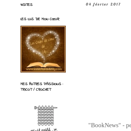
VISITES
04 février 2017
LES LUS DE MON CŒUR
MES AUTRES PASSIONS :
TRICOT / CROCHET
"BookNews" - peti