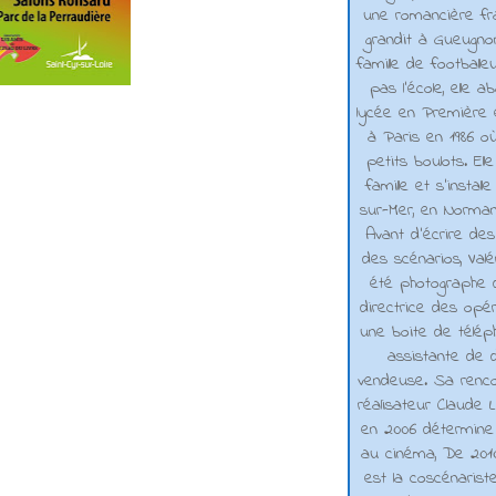
une romancière fra
grandit à Gueugno
famille de footballe
pas l'école, elle 
lycée en Première e
à Paris en 1986 où
petits boulots. El
famille et s'installe
sur-Mer, en Normand
Avant d’écrire de
des scénarios, Valé
été photographe d
directrice des opé
une boite de téléph
assistante de d
vendeuse. Sa renco
réalisateur Claude L
en 2006 détermine 
au cinéma, De 2010 
est la coscénarist