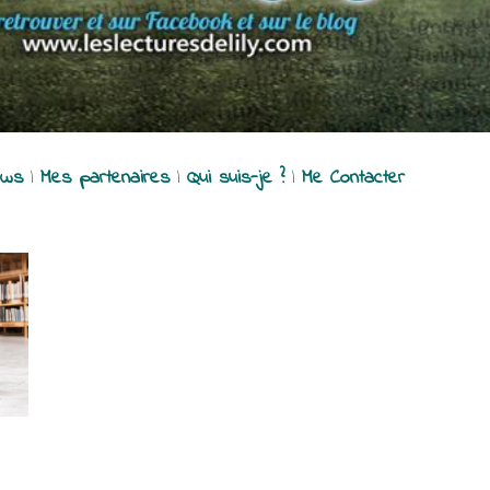
ews
|
Mes partenaires
|
Qui suis-je ?
|
Me Contacter