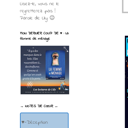
Lisez-le, vous ne le
regretterez pas !
Parole de Lily 😉
MON DERNIER COUP DE ♥ : La
femme de ménage
→ NOTES DE CŒUR ←
♥-Déception