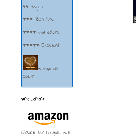
♥♥-Moyen
♥♥♥-Bon livre
♥♥♥♥-J'ai adoré
♥♥♥♥♥-Excellent
-Coup de
cœur
PARTENARIAT
Cliquez sur l'image, vos