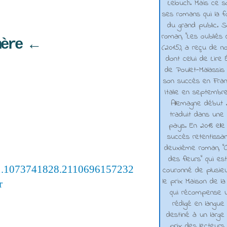
Lelouch. Mais ce s
ses romans qui la f
du grand public. 
roman, "Les oubliés
hère ←
(2015), a reçu de n
dont celui de Lire 
de Poulet-Malassis
son succès en Franc
Italie en septembr
Allemagne début 2
traduit dans une 
pays. En 2018 elle
succès retentissa
deuxième roman, "C
des fleurs" qui es
01.1073741828.2110696157232
couronné de plusieu
le prix Maison de la
r
qui récompense 
rédigé en langue
destiné à un large p
prix des lecteurs