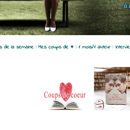
es de la semaine
|
Mes coups de ♥
|
1 mois/1 auteur
|
Intervi