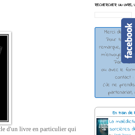
RECHERCHER UN LIVRE, U
Merci de votre 
Pour toute qu
remarque, n'hés
m'envoyer un 
Par mail 
ou avec le form
contact 
(Je ne prend
partenariat,
En train de li
La malédict
e d'un livre en particulier qui
sorcières d