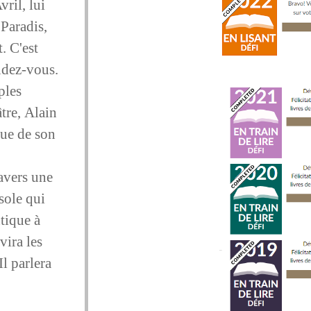
vril, lui
Paradis,
. C'est
ndez-vous.
ples
tre, Alain
lue de son
avers une
sole qui
tique à
ira les
l parlera