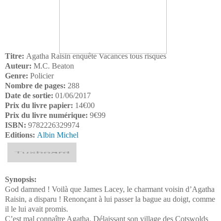
Titre:
Agatha Raisin enquête Vacances tous risques
Auteur:
M.C. Beaton
Genre:
Policier
Nombre de pages:
288
Date de sortie:
01/06/2017
Prix du livre papier:
14€00
Prix du livre numérique:
9€99
ISBN:
9782226329974
Editions:
Albin Michel
Synopsis:
God damned ! Voilà que James Lacey, le charmant voisin d’Agatha
Raisin, a disparu ! Renonçant à lui passer la bague au doigt, comme
il le lui avait promis.
C’est mal connaître Agatha. Délaissant son village des Cotswolds