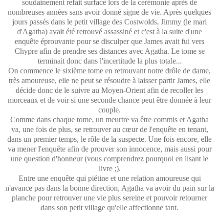
soudainement refait surface lors de la cérémonie après de
nombreuses années sans avoir donné signe de vie. Après quelques
jours passés dans le petit village des Costwolds, Jimmy (le mari
d'Agatha) avait été retrouvé assassiné et c'est à la suite d'une
enquête éprouvante pour se disculper que James avait fui vers
Chypre afin de prendre ses distances avec Agatha. Le tome se
terminait donc dans l'incertitude la plus totale...
On commence le sixième tome en retrouvant notre drôle de dame,
très amoureuse, elle ne peut se résoudre à laisser partir James, elle
décide donc de le suivre au Moyen-Orient afin de recoller les
morceaux et de voir si une seconde chance peut être donnée à leur
couple.
Comme dans chaque tome, un meurtre va être commis et Agatha
va, une fois de plus, se retrouver au cœur de l'enquête en tenant,
dans un premier temps, le rôle de la suspecte. Une fois encore, elle
va mener l'enquête afin de prouver son innocence, mais aussi pour
une question d'honneur (vous comprendrez pourquoi en lisant le
livre ;).
Entre une enquête qui piétine et une relation amoureuse qui
n'avance pas dans la bonne direction, Agatha va avoir du pain sur la
planche pour retrouver une vie plus sereine et pouvoir retourner
dans son petit village qu'elle affectionne tant.