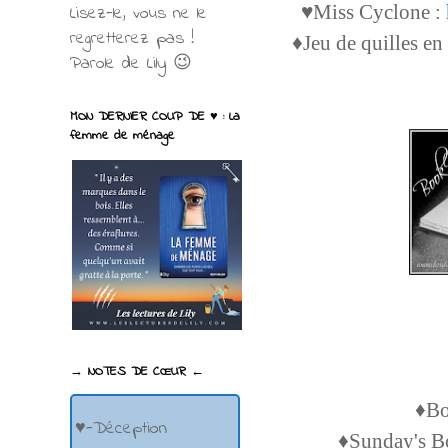
♥Miss Cyclone :
Lisez-le, vous ne le
regretterez pas !
♦Jeu de quilles en
Parole de Lily 😉
MON DERNIER COUP DE ♥ : La
femme de ménage
→ NOTES DE CŒUR ←
♦B
♥-Déception
♦Sunday's 