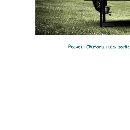
Accueil
|
Citations
|
Les sorti