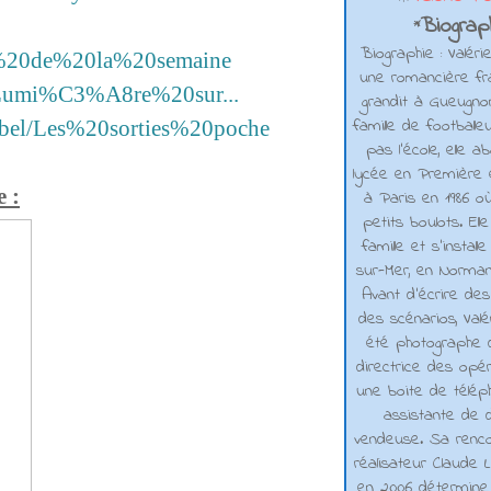
Biograph
*
Biographie : Valéri
ies%20de%20la%20semaine
une romancière fra
el/Lumi%C3%A8re%20sur...
grandit à Gueugno
famille de footballe
/label/Les%20sorties%20poche
pas l'école, elle 
lycée en Première e
e :
à Paris en 1986 où
petits boulots. El
famille et s'installe
sur-Mer, en Normand
Avant d’écrire de
des scénarios, Valé
été photographe d
directrice des opé
une boite de téléph
assistante de d
vendeuse. Sa renco
réalisateur Claude L
en 2006 détermine 