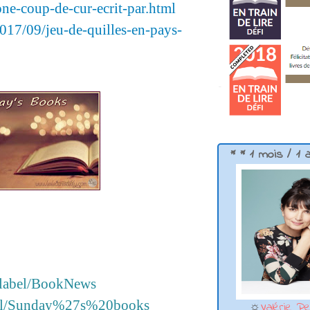
ne-coup-de-cur-ecrit-par.html
2017/09/jeu-de-quilles-en-pays-
* * 1 mois / 1 
h/label/BookNews
label/Sunday%27s%20books
☼
Valérie Pe