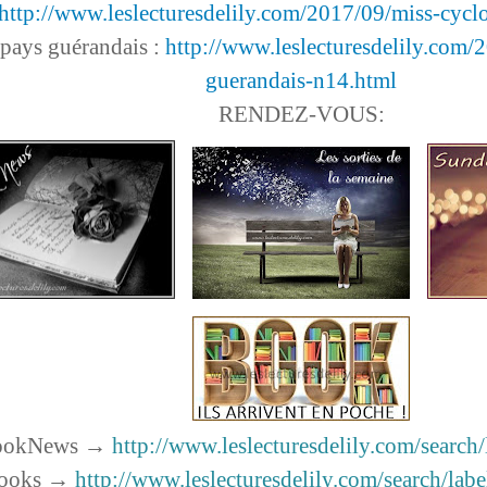
http://www.leslecturesdelily.com/2017/09/miss-cyclo
 pays guérandais :
http://www.leslecturesdelily.com/
guerandais-n14.html
RENDEZ-VOUS:
ookNews
→
http://www.leslecturesdelily.com/searc
Books →
http://www.leslecturesdelily.com/search/