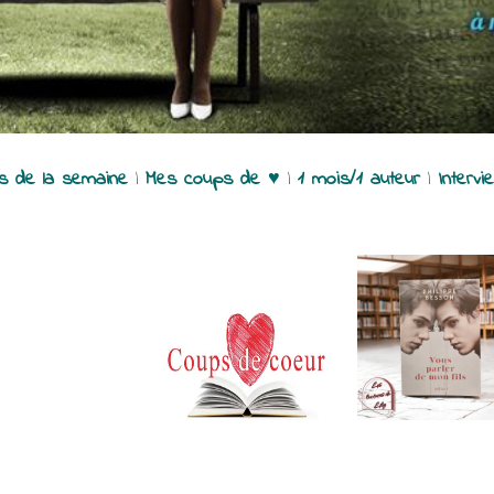
es de la semaine
|
Mes coups de ♥
|
1 mois/1 auteur
|
Intervi