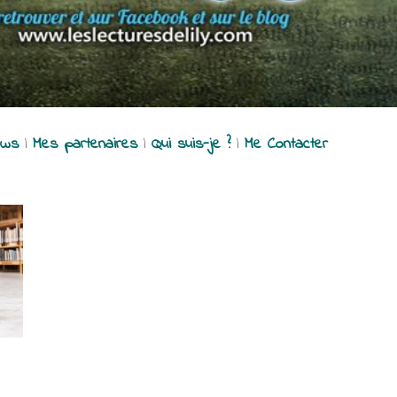
ews
|
Mes partenaires
|
Qui suis-je ?
|
Me Contacter