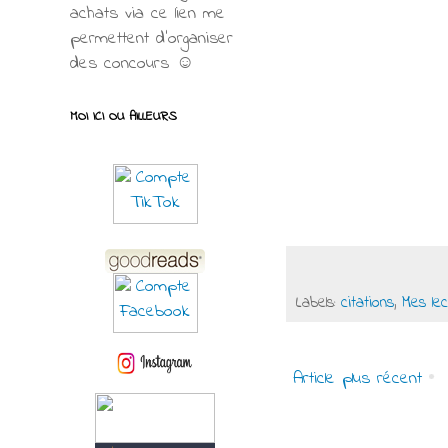
achats via ce lien me
permettent d’organiser
des concours ☺
MOI ICI OU AILLEURS
Labels:
citations
,
Mes le
Article plus récent