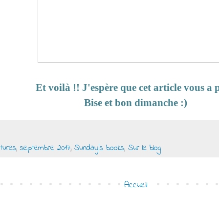
Et voilà !! J'espère que cet article vous a p
Bise et bon dimanche :)
ctures
,
septembre 2017
,
Sunday's books
,
Sur le blog
Accueil