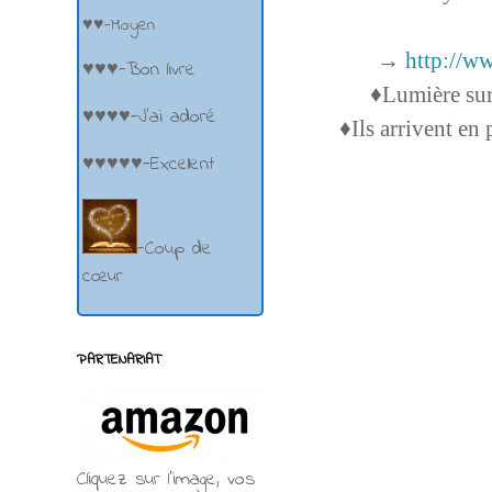
♥♥-Moyen
→
http://w
♥♥♥-Bon livre
♦Lumière su
♥♥♥♥-J'ai adoré
♦Ils arrivent e
♥♥♥♥♥-Excellent
-Coup de
cœur
PARTENARIAT
Cliquez sur l'image, vos