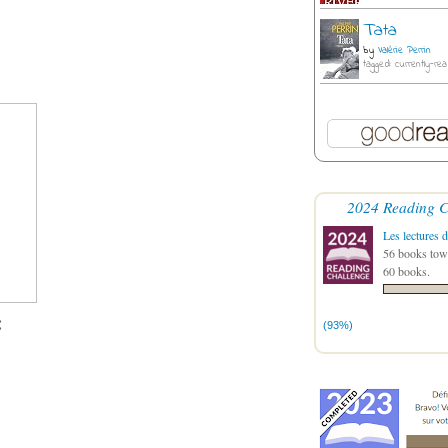
Tata
by
Valérie Perrin
tagged: currently-rea
2024 Reading C
Les lectures d
56 books towa
60 books.
:
(93%)