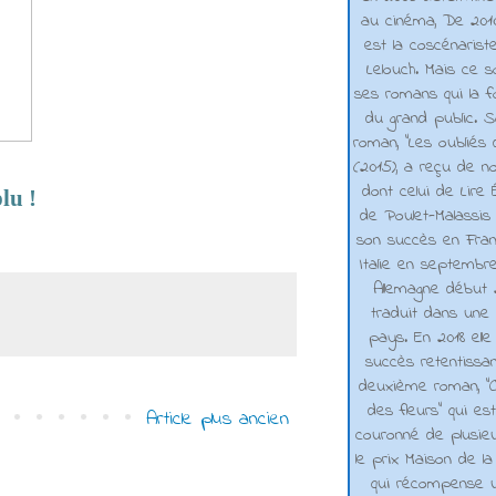
au cinéma, De 2010 
est la coscénarist
Lelouch. Mais ce s
ses romans qui la f
du grand public. 
roman, "Les oubliés
(2015), a reçu de n
dont celui de Lire 
lu !
de Poulet-Malassis
son succès en Franc
Italie en septembr
Allemagne début 2
traduit dans une 
pays. En 2018 elle
succès retentissa
deuxième roman, "C
des fleurs" qui es
Article plus ancien
couronné de plusieu
le prix Maison de la
qui récompense 