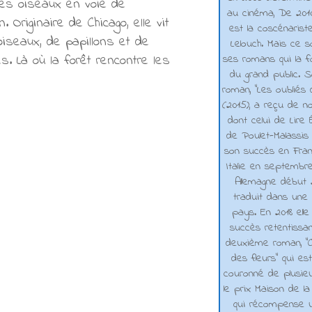
des oiseaux en voie de
au cinéma, De 2010 
. Originaire de Chicago, elle vit
est la coscénarist
oiseaux, de papillons et de
Lelouch. Mais ce s
s. Là où la forêt rencontre les
ses romans qui la f
du grand public. 
roman, "Les oubliés
(2015), a reçu de n
dont celui de Lire 
de Poulet-Malassis
son succès en Franc
Italie en septembr
Allemagne début 2
traduit dans une 
pays. En 2018 elle
succès retentissa
deuxième roman, "C
des fleurs" qui es
couronné de plusieu
le prix Maison de la
qui récompense 