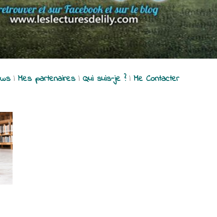
ews
|
Mes partenaires
|
Qui suis-je ?
|
Me Contacter