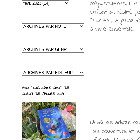
crépusculaires. Ell
enfant ou réalité p
Pourtant, la jeune f
à vivre ensemble.
– 
MON PLUS GROS COUP DE
COEUR DE L'ANNEE 2024
Là où les arbres re
sa couverture et 
format, ils m'ont 