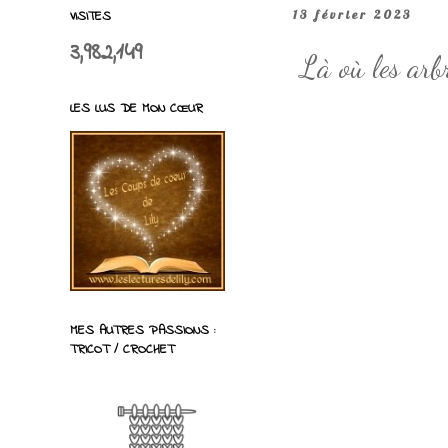
VISITES
13 février 2023
3,982,149
Là où les arb
LES LUS DE MON CŒUR
MES AUTRES PASSIONS :
TRICOT / CROCHET