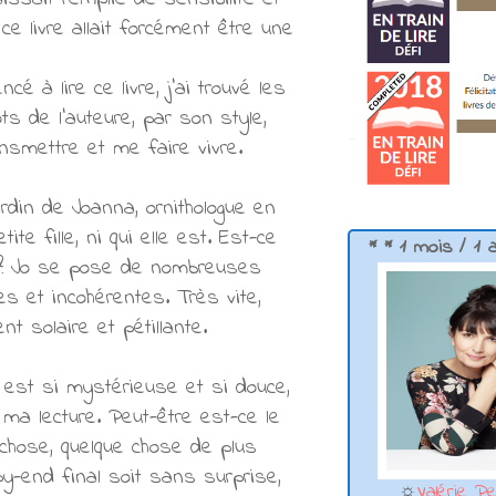
ce livre allait forcément être une
é à lire ce livre, j'ai trouvé les
s de l'auteure, par son style,
nsmettre et me faire vivre.
ardin de Joanna, ornithologue en
e fille, ni qui elle est. Est-ce
* * 1 mois / 1 
ée ? Jo se pose de nombreuses
s et incohérentes. Très vite,
nt solaire et pétillante.
 est si mystérieuse et si douce,
 ma lecture. Peut-être est-ce le
 chose, quelque chose de plus
ppy-end final soit sans surprise,
☼
Valérie Pe