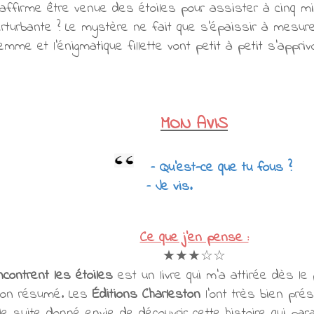
e affirme être venue des étoiles pour assister à cinq m
erturbante ? Le mystère ne fait que s’épaissir à mesur
emme et l’énigmatique fillette vont petit à petit s’appri
MON AVIS
– Qu’est-ce que tu fous ?
Je vis.
Ce que j'en pense :
★★★☆☆
ncontrent les étoiles
est un livre qui m'a attirée dès le 
son résumé. Les
Éditions Charleston
l'ont très bien pré
de suite donné envie de découvrir cette histoire qui para