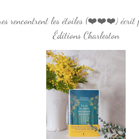
res rencontrent les étoiles (❤️❤️❤️) écr
Éditions Charleston