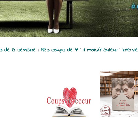
es de la semaine
|
Mes coups de ♥
|
1 mois/1 auteur
|
Intervi