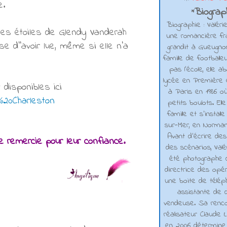
e.
Biograph
*
Biographie : Valéri
 les étoiles de Glendy Vanderah
une romancière fra
e d''avoir lue, même si elle n'a
grandit à Gueugno
famille de footballe
pas l'école, elle 
lycée en Première e
disponibles ici
à Paris en 1986 où
s%20Charleston
petits boulots. El
famille et s'installe
sur-Mer, en Normand
Avant d’écrire de
e
remercie pour leur confiance.
des scénarios, Valé
été photographe d
directrice des opé
une boite de téléph
assistante de d
vendeuse. Sa renco
réalisateur Claude L
en 2006 détermine 