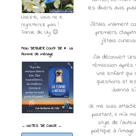
les divers avis pub
Lisez-le, vous ne le
J'étais vraiment co
regretterez pas !
premiers chapitr
Parole de Lily 😉
j'étais curie
MON DERNIER COUP DE ♥ : La
femme de ménage
J'ai découvert Ur
rémission après un
une enfant qui 
questions et le
Joanna s'a
Je me suis attaché
pourtant, il m'a 
style de l'aute
→ NOTES DE CŒUR ←
poétique à l'image