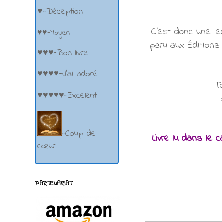
♥-Déception
C'est donc une le
♥♥-Moyen
paru aux Éditions 
♥♥♥-Bon livre
♥♥♥♥-J'ai adoré
T
♥♥♥♥♥-Excellent
-Coup de
Livre lu dans le 
cœur
PARTENARIAT