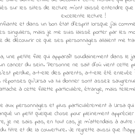
liés sur les sites de lecture m'ont laissé entendre que 
excellente lecture !
nfiante et dans un bon état d'esprit lorsque j'ai commenc
es singuliers, mais je me suis laissé porter par les mot
use de découvrir ce que ses personnages allaient me tra
sa, une petite fille qui apparaît soudainement dans le j
 cancer du sein. Personne ne sait d'où vient cette petit
s'est perdue, a-t-elle des parents, a-t-elle été enlev
s réponses qu'Ursa va lui donner sont assez saugrenue
ttache à cette fillette particulière, étrange, mais telleme
e aux personnages et plus particulièrement à Ursa qui
manqué un petit quelque chose pour pleinement apprécier
ure, je ne sais pas, en tout cas, je m'attendais à autre
 du titre et de la couverture. Je regrette aussi que l'ha