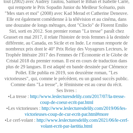
tout (2002) avec Audrey Tautou, Samuel le Bihan et Isabelle Carré,
qui remporte le Prix Sopadin Junior du Meilleur Scénario, puis
"Mes stars et moi" (2008) avec Kad Merad et Catherine Deneuve.
Elle est également comédienne à la télévision et au cinéma, dans
une douzaine de longs métrages, dont "Cloclo" de Florent Emilio
Siri, sorti en 2012. Son premier roman "La tresse" paraît chez
Grasset en mai 2017, il relate l'histoire de trois femmes à la destinée
différente, au Canada, en Sicile et en Inde. Le roman remporte de
nombreux prix dont le 40° Prix Relay des Voyageurs Lecteurs, le
Trophée littéraire 2017 des Femmes de l’Économie et le Globe de
Cristal 2018 du premier roman. Il est en cours de traduction dans
plus de 29 langues. Il est adapté en bande dessinée par Clémence
Pollet. Elle publia en 2019, son deuxième roman, "Les
victorieuses", qui, comme le précédent, eu un grand succès public.
Comme dans "La tresse", le féminisme est au cœur du récit.
Ses livres :
•La tresse :
http://www.leslecturesdelily.com/2017/07/la-tresse-
coup-de-coeur-ecrit-par.html
•Les victorieuses :
http://www.leslecturesdelily.com/2019/06/les-
victorieuses-coup-de-cur-ecrit-par.html#more
•Le cerf-volant :
http://www.leslecturesdelily.com/2021/06/le-cerf-
volant-ecrit-par-laetitia.html