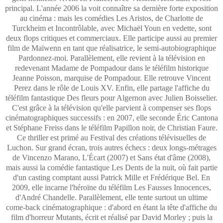
principal. L'année 2006 la voit connaître sa dernière forte exposition
au cinéma : mais les comédies Les Aristos, de Charlotte de
Turckheim et Incontrôlable, avec Michaël Youn en vedette, sont
deux flops critiques et commerciaux. Elle participe aussi au premier
film de Maïwenn en tant que réalisatrice, le semi-autobiographique
Pardonnez-moi. Parallèlement, elle revient à la télévision en
redevenant Madame de Pompadour dans le téléfilm historique
Jeanne Poisson, marquise de Pompadour. Elle retrouve Vincent
Perez dans le rôle de Louis XV. Enfin, elle partage l'affiche du
téléfilm fantastique Des fleurs pour Algernon avec Julien Boisselier.
C'est grâce à la télévision qu'elle parvient à compenser ses flops
cinématographiques successifs : en 2007, elle seconde Éric Cantona
et Stéphane Freiss dans le téléfilm Papillon noir, de Christian Faure.
Ce thriller est primé au Festival des créations télévisuelles de
Luchon. Sur grand écran, trois autres échecs : deux longs-métrages
de Vincenzo Marano, L'Écart (2007) et Sans état d'âme (2008),
mais aussi la comédie fantastique Les Dents de la nuit, où fait partie
d'un casting comptant aussi Patrick Mille et Frédérique Bel. En
2009, elle incarne l'héroïne du téléfilm Les Fausses Innocences,
d'André Chandelle. Parallèlement, elle tente surtout un ultime
come-back cinématographique : d'abord en étant la tête d'affiche du
film d'horreur Mutants, écrit et réalisé par David Morley ; puis la