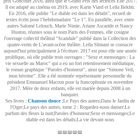
prix Goncourt 2016, ainsi que le Grand Prix des lectrices Elle 2017.
Il est adapté au cinéma en 2019, avec Karin Viard et Leïla Bekhti.
En 2016, elle publie "Le diable est dans les détails", recueil de
textes écrits pour l’hebdomadaire "Le 1". En parallèle, avec entre
autres Salomé Lelouch, Marie Nimie, Ariane Ascaride et Nancy
Huston, réunies sous le nom Paris des Femmes, elle cosigne
l'ouvrage collectif théâtral "Scandale" publié dans la Collection des
quatre-vents de L'avant-scène théâtre. Leïla Slimani se consacre
aujourd'hui principalement à l'écriture. 2017 est pour elle une année
prolifique, où elle publie trois ouvrages : "Sexe et mensonges : La
vie sexuelle au Maroc" qui a eu un fort retentissement médiatique,
le roman graphique "Paroles d'honneur", ainsi que "Simone Veil,
mon héroïne". Elle a été nommée représentante personnelle du
président Emmanuel Macron pour la francophonie en novembre
2017. Mère de deux enfants, elle est mariée depuis 2008 à un
banquier.
Ses livres :
Chanson douce
;Le Pays des autres;Dans le Jardin de
l'Ogre;Le pays des autres, tome 2 : Regardez-nous danser;Le
parfum des fleurs la nuit;Paroles d'honneur;Sexe et mensonges;Le
diable est dans les détails;La vie devant nous
📖📖📖📖📖