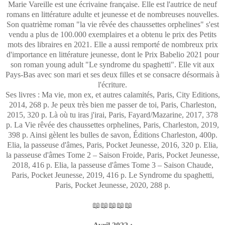
Marie Vareille est une écrivaine française. Elle est l'autrice de neuf
romans en littérature adulte et jeunesse et de nombreuses nouvelles.
Son quatrième roman "la vie rêvée des chaussettes orphelines" s'est
vendu a plus de 100.000 exemplaires et a obtenu le prix des Petits
mots des libraires en 2021. Elle a aussi remporté de nombreux prix
d'importance en littérature jeunesse, dont le Prix Babelio 2021 pour
son roman young adult "Le syndrome du spaghetti". Elle vit aux
Pays-Bas avec son mari et ses deux filles et se consacre désormais à
l'écriture.
Ses livres : Ma vie, mon ex, et autres calamités, Paris, City Editions,
2014, 268 p. Je peux très bien me passer de toi, Paris, Charleston,
2015, 320 p. Là où tu iras j'irai, Paris, Fayard/Mazarine, 2017, 378
p. La Vie rêvée des chaussettes orphelines, Paris, Charleston, 2019,
398 p. Ainsi gèlent les bulles de savon, Éditions Charleston, 400p.
Elia, la passeuse d'âmes, Paris, Pocket Jeunesse, 2016, 320 p. Elia,
la passeuse d'âmes Tome 2 – Saison Froide, Paris, Pocket Jeunesse,
2018, 416 p. Elia, la passeuse d'âmes Tome 3 – Saison Chaude,
Paris, Pocket Jeunesse, 2019, 416 p. Le Syndrome du spaghetti,
Paris, Pocket Jeunesse, 2020, 288 p.
📖📖📖📖📖