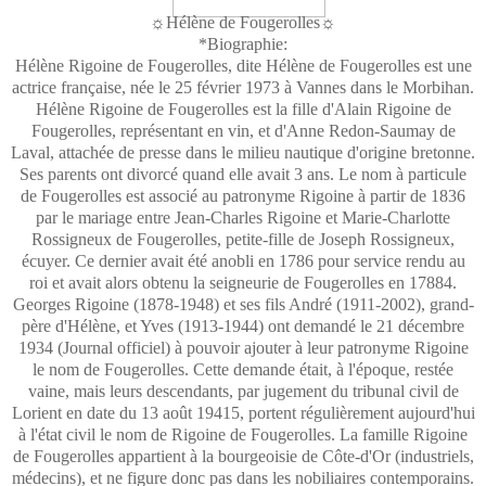
☼Hélène de Fougerolles☼
*Biographie:
Hélène Rigoine de Fougerolles, dite Hélène de Fougerolles est une
actrice française, née le 25 février 1973 à Vannes dans le Morbihan.
Hélène Rigoine de Fougerolles est la fille d'Alain Rigoine de
Fougerolles, représentant en vin, et d'Anne Redon-Saumay de
Laval, attachée de presse dans le milieu nautique d'origine bretonne.
Ses parents ont divorcé quand elle avait 3 ans. Le nom à particule
de Fougerolles est associé au patronyme Rigoine à partir de 1836
par le mariage entre Jean-Charles Rigoine et Marie-Charlotte
Rossigneux de Fougerolles, petite-fille de Joseph Rossigneux,
écuyer. Ce dernier avait été anobli en 1786 pour service rendu au
roi et avait alors obtenu la seigneurie de Fougerolles en 17884.
Georges Rigoine (1878-1948) et ses fils André (1911-2002), grand-
père d'Hélène, et Yves (1913-1944) ont demandé le 21 décembre
1934 (Journal officiel) à pouvoir ajouter à leur patronyme Rigoine
le nom de Fougerolles. Cette demande était, à l'époque, restée
vaine, mais leurs descendants, par jugement du tribunal civil de
Lorient en date du 13 août 19415, portent régulièrement aujourd'hui
à l'état civil le nom de Rigoine de Fougerolles. La famille Rigoine
de Fougerolles appartient à la bourgeoisie de Côte-d'Or (industriels,
médecins), et ne figure donc pas dans les nobiliaires contemporains.