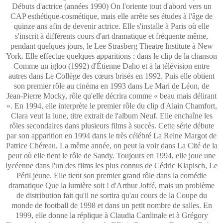
Débuts d'actrice (années 1990) On l'oriente tout d'abord vers un
CAP esthétique-cosmétique, mais elle arrête ses études à l'âge de
quinze ans afin de devenir actrice. Elle s'installe à Paris où elle
s'inscrit à différents cours d'art dramatique et fréquente même,
pendant quelques jours, le Lee Strasberg Theatre Institute à New
York. Elle effectue quelques apparitions : dans le clip de la chanson
Comme un igloo (1992) d'Étienne Daho et à la télévision entre
autres dans Le Collège des cœurs brisés en 1992. Puis elle obtient
son premier rôle au cinéma en 1993 dans Le Mari de Léon, de
Jean-Pierre Mocky, rôle qu'elle décrira comme « beau mais délirant
». En 1994, elle interprète le premier rôle du clip d'Alain Chamfort,
Clara veut la lune, titre extrait de l'album Neuf. Elle enchaîne les
rôles secondaires dans plusieurs films à succès. Cette série débute
par son apparition en 1994 dans le très célébré La Reine Margot de
Patrice Chéreau. La même année, on peut la voir dans La Cité de la
peur où elle tient le rôle de Sandy. Toujours en 1994, elle joue une
lycéenne dans l'un des films les plus connus de Cédric Klapisch, Le
Péril jeune. Elle tient son premier grand rôle dans la comédie
dramatique Que la lumière soit ! d'Arthur Joffé, mais un problème
de distribution fait qu'il ne sortira qu'au cours de la Coupe du
monde de football de 1998 et dans un petit nombre de salles. En
1999, elle donne la réplique à Claudia Cardinale et à Grégory