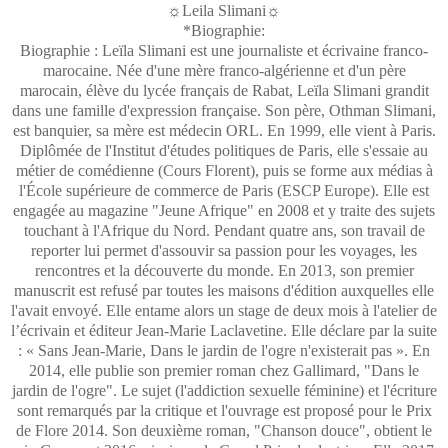
☼Leila Slimani☼
*Biographie:
Biographie : Leïla Slimani est une journaliste et écrivaine franco-
marocaine. Née d'une mère franco-algérienne et d'un père
marocain, élève du lycée français de Rabat, Leïla Slimani grandit
dans une famille d'expression française. Son père, Othman Slimani,
est banquier, sa mère est médecin ORL. En 1999, elle vient à Paris.
Diplômée de l'Institut d'études politiques de Paris, elle s'essaie au
métier de comédienne (Cours Florent), puis se forme aux médias à
l'École supérieure de commerce de Paris (ESCP Europe). Elle est
engagée au magazine "Jeune Afrique" en 2008 et y traite des sujets
touchant à l'Afrique du Nord. Pendant quatre ans, son travail de
reporter lui permet d'assouvir sa passion pour les voyages, les
rencontres et la découverte du monde. En 2013, son premier
manuscrit est refusé par toutes les maisons d'édition auxquelles elle
l'avait envoyé. Elle entame alors un stage de deux mois à l'atelier de
l’écrivain et éditeur Jean-Marie Laclavetine. Elle déclare par la suite
: « Sans Jean-Marie, Dans le jardin de l'ogre n'existerait pas ». En
2014, elle publie son premier roman chez Gallimard, "Dans le
jardin de l'ogre". Le sujet (l'addiction sexuelle féminine) et l'écriture
sont remarqués par la critique et l'ouvrage est proposé pour le Prix
de Flore 2014. Son deuxième roman, "Chanson douce", obtient le