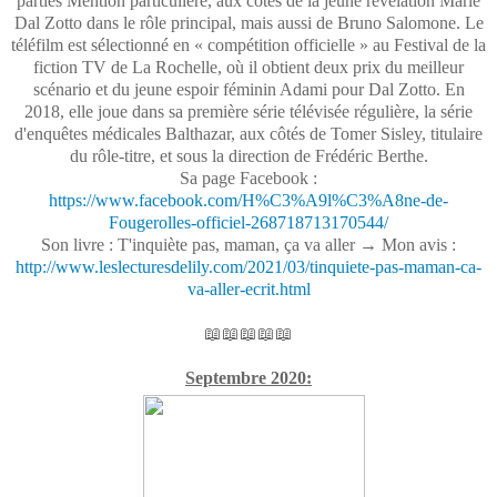
parties Mention particulière, aux côtés de la jeune révélation Marie
Dal Zotto dans le rôle principal, mais aussi de Bruno Salomone. Le
téléfilm est sélectionné en « compétition officielle » au Festival de la
fiction TV de La Rochelle, où il obtient deux prix du meilleur
scénario et du jeune espoir féminin Adami pour Dal Zotto. En
2018, elle joue dans sa première série télévisée régulière, la série
d'enquêtes médicales Balthazar, aux côtés de Tomer Sisley, titulaire
du rôle-titre, et sous la direction de Frédéric Berthe.
Sa page Facebook :
https://www.facebook.com/H%C3%A9l%C3%A8ne-de-
Fougerolles-officiel-268718713170544/
Son livre : T'inquiète pas, maman, ça va aller → Mon avis :
http://www.leslecturesdelily.com/2021/03/tinquiete-pas-maman-ca-
va-aller-ecrit.html
📖📖📖📖📖
Septembre 2020: