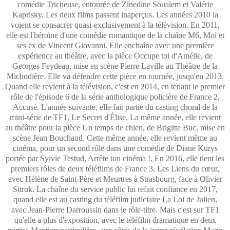
comédie Tricheuse, entourée de Zinedine Soualem et Valérie
Kaprisky. Les deux films passent inaperçus. Les années 2010 la
voient se consacrer quasi-exclusivement à la télévision. En 2011,
elle est l'héroïne d'une comédie romantique de la chaîne M6, Moi et
ses ex de Vincent Giovanni. Elle enchaîne avec une première
expérience au théâtre, avec la pièce Occupe toi d'Amélie, de
Georges Feydeau, mise en scène Pierre Laville au Théâtre de la
Michodière. Elle va défendre cette pièce en tournée, jusqu'en 2013.
Quand elle revient à la télévision, c'est en 2014, en tenant le premier
rôle de l'épisode 6 de la série anthologique policière de France 2,
Accusé. L'année suivante, elle fait partie du casting choral de la
mini-série de TF1, Le Secret d'Élise. La même année, elle revient
au théâtre pour la pièce Un temps de chien, de Brigitte Buc, mise en
scène Jean Bouchaud. Cette même année, elle revient même au
cinéma, pour un second rôle dans une comédie de Diane Kurys
portée par Sylvie Testud, Arrête ton cinéma !. En 2016, elle tient les
premiers rôles de deux téléfilms de France 3, Les Liens du cœur,
avec Hélène de Saint-Père et Meurtres à Strasbourg, face à Olivier
Sitruk. La chaîne du service public lui refait confiance en 2017,
quand elle est au casting du téléfilm judiciaire La Loi de Julien,
avec Jean-Pierre Darroussin dans le rôle-titre. Mais c'est sur TF1
qu'elle a plus d'exposition, avec le téléfilm dramatique en deux