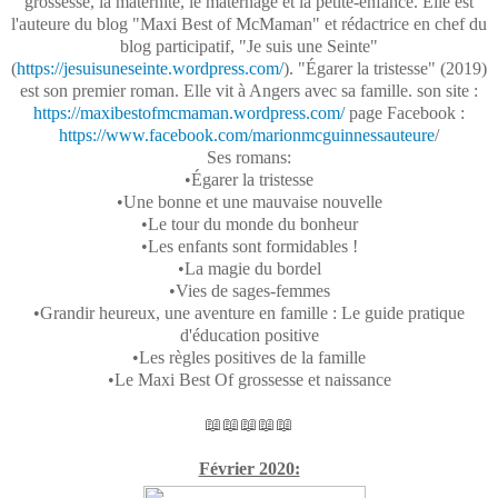
grossesse, la maternité, le maternage et la petite-enfance. Elle est
l'auteure du blog "Maxi Best of McMaman" et rédactrice en chef du
blog participatif, "Je suis une Seinte"
(
https://jesuisuneseinte.wordpress.com/
). "Égarer la tristesse" (2019)
est son premier roman. Elle vit à Angers avec sa famille. son site :
https://maxibestofmcmaman.wordpress.com/
page Facebook :
https://www.facebook.com/marionmcguinnessauteure
/
Ses romans:
•Égarer la tristesse
•Une bonne et une mauvaise nouvelle
•Le tour du monde du bonheur
•Les enfants sont formidables !
•La magie du bordel
•Vies de sages-femmes
•Grandir heureux, une aventure en famille : Le guide pratique
d'éducation positive
•Les règles positives de la famille
•Le Maxi Best Of grossesse et naissance
📖📖📖📖📖
Février 2020: