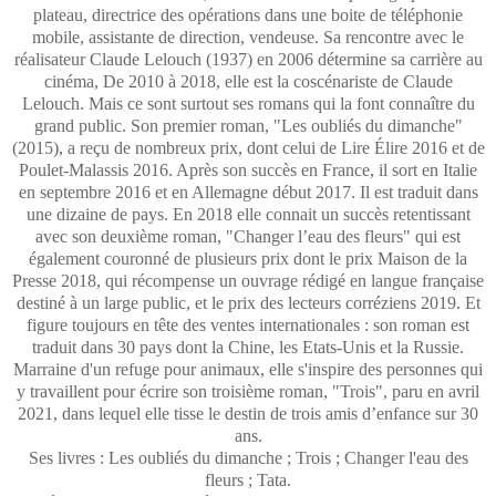
plateau, directrice des opérations dans une boite de téléphonie
mobile, assistante de direction, vendeuse. Sa rencontre avec le
réalisateur Claude Lelouch (1937) en 2006 détermine sa carrière au
cinéma, De 2010 à 2018, elle est la coscénariste de Claude
Lelouch. Mais ce sont surtout ses romans qui la font connaître du
grand public. Son premier roman, "Les oubliés du dimanche"
(2015), a reçu de nombreux prix, dont celui de Lire Élire 2016 et de
Poulet-Malassis 2016. Après son succès en France, il sort en Italie
en septembre 2016 et en Allemagne début 2017. Il est traduit dans
une dizaine de pays. En 2018 elle connait un succès retentissant
avec son deuxième roman, "Changer l’eau des fleurs" qui est
également couronné de plusieurs prix dont le prix Maison de la
Presse 2018, qui récompense un ouvrage rédigé en langue française
destiné à un large public, et le prix des lecteurs corréziens 2019. Et
figure toujours en tête des ventes internationales : son roman est
traduit dans 30 pays dont la Chine, les Etats-Unis et la Russie.
Marraine d'un refuge pour animaux, elle s'inspire des personnes qui
y travaillent pour écrire son troisième roman, "Trois", paru en avril
2021, dans lequel elle tisse le destin de trois amis d’enfance sur 30
ans.
Ses livres : Les oubliés du dimanche ; Trois ; Changer l'eau des
fleurs ; Tata.