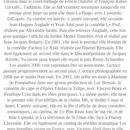
Fitoussi dans le court-métrage de Félicie Dutertre et François Rabes
Un café... l'addition. Elle se fait vraiment remarquer lorsqu'elle est
retenue pour jouer un petit rôle dans La Plage, avec Leonardo
DiCaprio. Sa carrière est lancée. L'année suivante, elle seconde
Jean-Hugues Anglade et Yvan Attal pour la comédie Le Prof,
réalisée par Alexandre Jardin. Puis elle retrouve Anglade, cette fois
pour partager l'affiche du thriller Mortel Transfert, écrit et réalisé par
Jean-Jacques Beineix. En 2001, elle tient le premier rôle féminin de
la comédie d'action Le Raid, réalisée par Djamel Bensalah. Elle
tient également un second rôle dans le film indépendant de Jacques
Rivette, Va savoir pour lequel elle reçoit le prix Romy-Schneider.
Les années 2000 vont cependant être en demi-teinte, l'actrice
passant progressivement au second plan. L'actrice photographiée en
2008 par le studio Harcourt. En 2003, elle prête ses traits à Madame
de Pompadour dans une grosse production de Luc Besson, la
comédie de cape et d'épées Fanfan la Tulipe, avec Vincent Perez et
Penélope Cruz dans les rôles principaux. La même année, elle tient
le premier rôle d'un téléfilm de la chaîne M6, le thriller Corps et
âmes. L'année suivante, elle est la tête d'affiche de deux comédies
romantiques : au cinéma, de Le Plus Beau Jour de ma vie, et de
Julie Lipinski, et à la télévision de Si j'étais elle, face à Thierry
Lhermitte. Elle est également au casting du téléfilm dramatique Les
gens honnêtes vivent en France, avec Victoria Abril dans le rôle