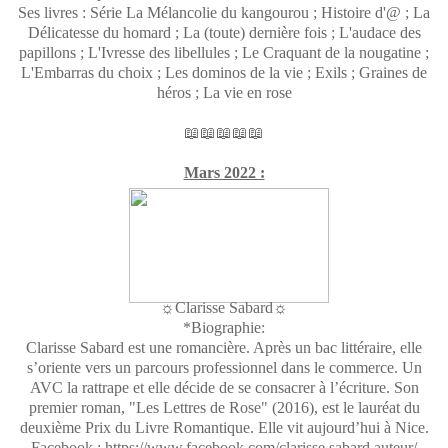
Ses livres : Série La Mélancolie du kangourou ; Histoire d'@ ; La
Délicatesse du homard ; La (toute) dernière fois ; L'audace des
papillons ; L'Ivresse des libellules ; Le Craquant de la nougatine ;
L'Embarras du choix ; Les dominos de la vie ; Exils ; Graines de
héros ; La vie en rose
📖📖📖📖📖
Mars 2022 :
☼Clarisse Sabard☼
*Biographie:
Clarisse Sabard est une romancière. Après un bac littéraire, elle
s’oriente vers un parcours professionnel dans le commerce. Un
AVC la rattrape et elle décide de se consacrer à l’écriture. Son
premier roman, "Les Lettres de Rose" (2016), est le lauréat du
deuxième Prix du Livre Romantique. Elle vit aujourd’hui à Nice.
Facebook : https://www.facebook.com/clarisse.sabard.auteur/