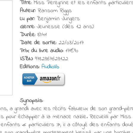
Titre:
Miss Peregrine et les enfants particulier
Auteur:
Ransom Riggs
Lu par:
Benjamin Jungers
Genre:
Jeunesse (dès 12 ans)
Durée:
8h41
Date de sortie:
22/03/2017
Prix du livre audio:
17€90
ISBN:
9782367623122
Editions:
Audiolib
Synopsis:
ns, a grandi avec les récits fabuleux de son grand-père
es pour échapper à la menace nazie. Recueilli par Miss P
r enfants « particuliers », il a côtoyé des enfants dou
ve son grand-père mortellement blessé par une horrible c