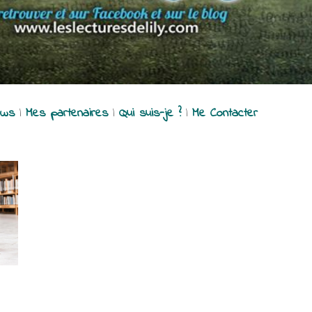
ews
|
Mes partenaires
|
Qui suis-je ?
|
Me Contacter