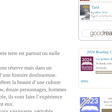
Tata
by
Valérie Perrin
tagged: currently-rea
2024 Reading C
tre terre est partout ou nulle
Les lectures d
56 books towa
 une réserve mais dans un
60 books.
 d’une histoire douloureuse.
ébrer la beauté d’une culture
(93%)
wow, douze personnages, hommes
le, ils vont faire l’expérience
nt eux.
ix saisissante, véritable