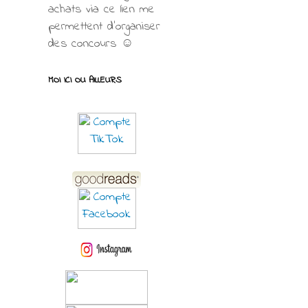
achats via ce lien me
permettent d’organiser
des concours ☺
MOI ICI OU AILLEURS