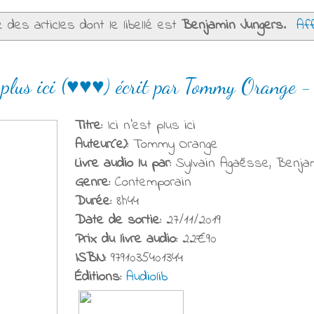
e des articles dont le libellé est
Benjamin Jungers
.
Aff
t plus ici (♥♥♥) écrit par Tommy Orange -
Titre:
Ici n'est plus ici
Auteur(e):
Tommy Orange
Livre audio lu par:
Sylvain Agaësse, Benjam
Genre:
Contemporain
Durée:
8h44
Date de sortie:
27/11/2019
Prix du livre audio:
22€90
ISBN:
9791035401344
Éditions:
Audiolib