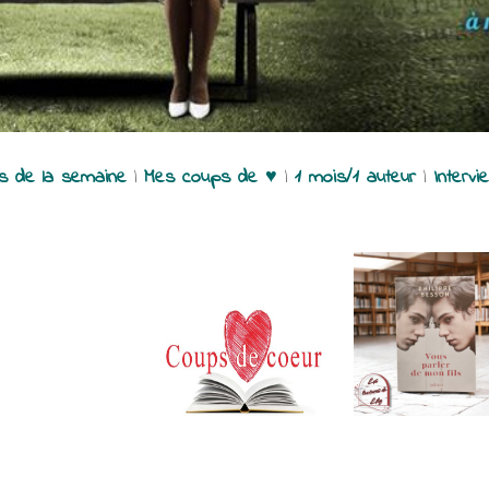
es de la semaine
|
Mes coups de ♥
|
1 mois/1 auteur
|
Intervi