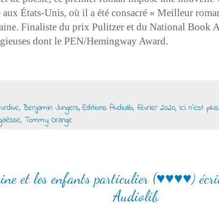
re aux États-Unis, où il a été consacré « Meilleur rom
aine. Finaliste du prix Pulitzer et du National Book A
igieuses dont le PEN/Hemingway Award.
urdive
,
Benjamin Jungers
,
Editions Audiolib
,
février 2020
,
Ici n'est plus
Agaësse
,
Tommy Orange
ine et les enfants particulier (♥♥♥♥) écr
Audiolib