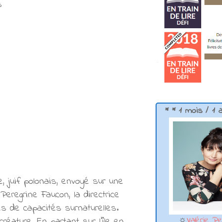
s
* * 1 mois / 1 
, juif polonais, envoyé sur une
eregrine Faucon, la directrice
és de capacités surnaturelles.
☼
Valérie Pe
réature. En partant sur l’île en