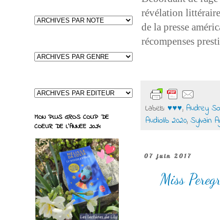
révélation littérai
de la presse améric
récompenses prest
Labels:
♥♥♥
,
Audrey So
MON PLUS GROS COUP DE
Audiolib 2020
,
Sylvain 
COEUR DE L'ANNEE 2024
07 juin 2017
Miss Peregr