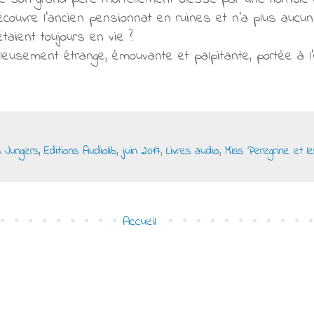
découvre l’ancien pensionnat en ruines et n’a plus aucun
étaient toujours en vie ?
lleusement étrange, émouvante et palpitante, portée à 
 Jungers
,
Editions Audiolib
,
juin 2017
,
Livres audio
,
Miss Peregrine et le
Accueil