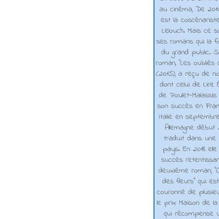
au cinéma, De 2010 
est la coscénarist
Lelouch. Mais ce s
ses romans qui la f
du grand public. 
roman, "Les oubliés
(2015), a reçu de n
dont celui de Lire 
de Poulet-Malassis
son succès en Franc
Italie en septembr
Allemagne début 2
traduit dans une 
pays. En 2018 elle
succès retentissa
deuxième roman, "C
des fleurs" qui es
couronné de plusieu
le prix Maison de la
qui récompense 