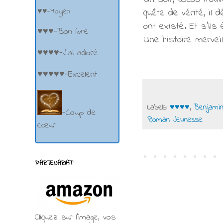
♥♥-Moyen
quête de vérité, il 
ont existé. Et s’ils 
♥♥♥-Bon livre
Une histoire mervei
♥♥♥♥-J'ai adoré
♥♥♥♥♥-Excellent
Labels:
♥♥♥♥
,
Benjamin
-Coup de
Roman Jeunesse
cœur
PARTENARIAT
Cliquez sur l'image, vos