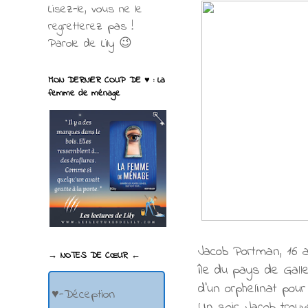
Lisez-le, vous ne le
regretterez pas !
Parole de Lily 😉
MON DERNIER COUP DE ♥ : La
femme de ménage
Jacob Portman, 16 a
→ NOTES DE CŒUR ←
île du pays de Gall
d’un orphelinat pou
♥-Déception
Un soir, Jacob trou