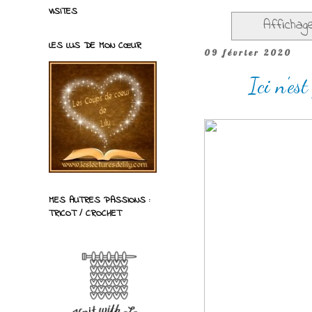
VISITES
Affichag
LES LUS DE MON CŒUR
09 février 2020
Ici n'es
MES AUTRES PASSIONS :
TRICOT / CROCHET