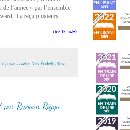
an de l’année » par l’ensemble
ward, il a reçu plusieurs
Lire la suite
 ici
,
Livres audio
,
Prix Audiolib
,
Prix
it par Ranson Riggs -