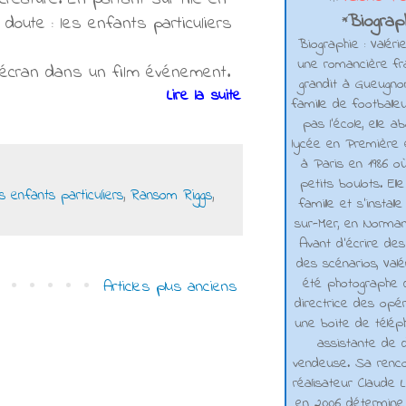
Biograph
 doute : les enfants particuliers
*
Biographie : Valéri
une romancière fra
l’écran dans un film événement.
grandit à Gueugno
Lire la suite
famille de footballe
pas l'école, elle 
lycée en Première e
à Paris en 1986 où
petits boulots. El
s enfants particuliers
,
Ransom Riggs
,
famille et s'installe
sur-Mer, en Normand
Avant d’écrire de
des scénarios, Valé
été photographe d
Articles plus anciens
directrice des opé
une boite de téléph
assistante de d
vendeuse. Sa renco
réalisateur Claude L
en 2006 détermine 