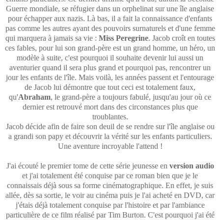
Guerre mondiale, se réfugier dans un orphelinat sur une île anglaise
pour échapper aux nazis. Là bas, il a fait la connaissance d'enfants
pas comme les autres ayant des pouvoirs surnaturels et d'une femme
qui marquera à jamais sa vie :
Miss Peregrine
. Jacob croît en toutes
ces fables, pour lui son grand-père est un grand homme, un héro, un
modèle à suite, c'est pourquoi il souhaite devenir lui aussi un
aventurier quand il sera plus grand et pourquoi pas, rencontrer un
jour les enfants de l'île. Mais voilà, les années passent et l'entourage
de Jacob lui démontre que tout ceci est totalement faux,
qu'
Abraham
, le grand-père a toujours fabulé, jusqu'au jour où ce
dernier est retrouvé mort dans des circonstances plus que
troublantes.
Jacob décide afin de faire son deuil de se rendre sur l'île anglaise ou
a grandi son papy et découvrir la vérité sur les enfants particuliers.
Une aventure incroyable l'attend !
J'ai écouté le premier tome de cette série jeunesse en
version audio
et j'ai totalement été conquise par ce roman bien que je le
connaissais déjà sous sa forme cinématographique. En effet, je suis
allée, dès sa sortie, le voir au cinéma puis je l'ai acheté en DVD, car
j'étais déjà totalement conquise par l'histoire et par l'ambiance
particulière de ce film réalisé par Tim Burton. C'est pourquoi j'ai été