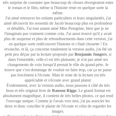
très surprise de constater que beaucoup de choses divergeaient entre
le roman et le film, même si l'histoire reste en quelque sorte la
même.
J'ai aimé retrouver les enfants particuliers et leurs singularités, j'ai
aimé découvrir les ressentis de Jacob beaucoup plus en profondeur
et détaillés. J'ai tout autant aimé Miss Peregrine, bien que je ne
l'imaginais pas vraiment comme cela. J'ai aussi trouvé qu'il y avait
plus de suspense et plus de rebondissements dans cette version, j'ai
en quelque sorte redécouvert l'histoire et c'était chouette ! En
revanche, et là, ça concerne totalement la version audio, j'ai été un
petit peu déçue par la lecture proposée par
Benjamin Jungers
, si
dans l'ensemble, celle-ci est très plaisante, je n'ai pas aimé ses
changements de voix lorsqu'il prenait le rôle du grand-père. Je
trouve que c'est dommage de vouloir en faire trop, car ça ne passe
pas forcément à l'écoute. Mais le reste de la lecture est très
appréciable et s'écoute avec grand plaisir.
Évidemment, avec la version audio, nous passons à côté du très
beau et très original livre de
Ranson Riggs
. Le grand format est
absolument magnifique, il contient de très belles photos, ce qui rend
l'ouvrage unique. Comme je l'avais vers moi, j'ai pu associer les
deux et donc concilier le plaisir de l'écoute et celui de regarder les
images.