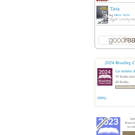
Tata
by
Valérie Perrin
tagged: currently-rea
2024 Reading C
Les lectures d
56 books towa
60 books.
(93%)