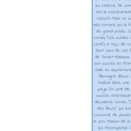
au cinéma, De 2010 
est la coscénarist
Lelouch. Mais ce s
ses romans qui la f
du grand public. 
roman, "Les oubliés
(2015), a reçu de n
dont celui de Lire 
de Poulet-Malassis
son succès en Franc
Italie en septembr
Allemagne début 2
traduit dans une 
pays. En 2018 elle
succès retentissa
deuxième roman, "C
des fleurs" qui es
couronné de plusieu
le prix Maison de la
qui récompense 