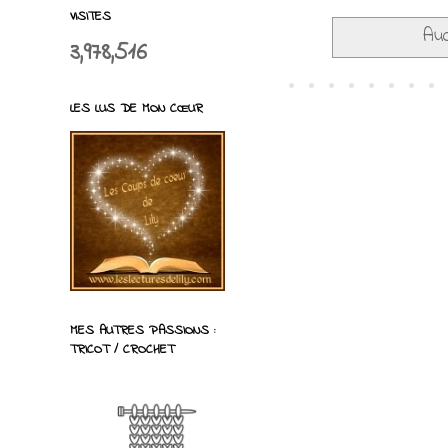
VISITES
Auc
3,978,516
LES LUS DE MON CŒUR
MES AUTRES PASSIONS :
TRICOT / CROCHET