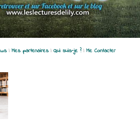
ews
|
Mes partenaires
|
Qui suis-je ?
|
Me Contacter