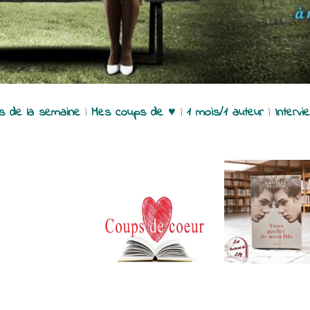
es de la semaine
|
Mes coups de ♥
|
1 mois/1 auteur
|
Intervi