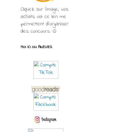
Cliquez sur l'image, vos
achats via ce lien me
permettent d’organiser
des concours ☺
MOI ICI OU AILLEURS