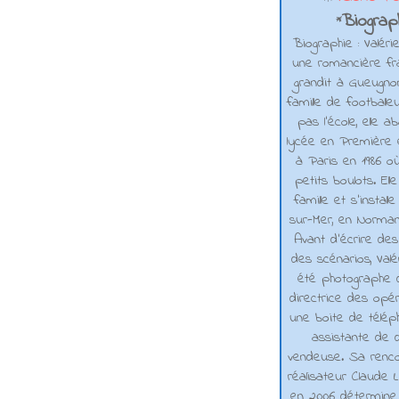
Biograph
*
Biographie : Valéri
une romancière fra
grandit à Gueugno
famille de footballe
pas l'école, elle 
lycée en Première e
à Paris en 1986 où
petits boulots. El
famille et s'installe
sur-Mer, en Normand
Avant d’écrire de
des scénarios, Valé
été photographe d
directrice des opé
une boite de téléph
assistante de d
vendeuse. Sa renco
réalisateur Claude L
en 2006 détermine 