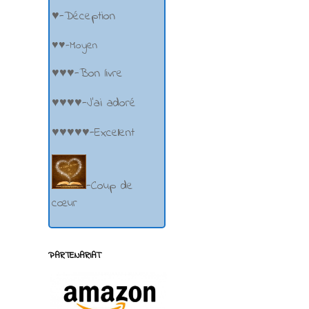
♥-Déception
♥♥-Moyen
♥♥♥-Bon livre
♥♥♥♥-J'ai adoré
♥♥♥♥♥-Excellent
-Coup de
cœur
PARTENARIAT