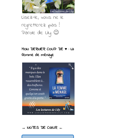
Lisez-le, vous ne le
regretterez pas !
Parole de Lily 😉
MON DERNIER COUP DE ♥ : La
femme de ménage
→ NOTES DE CŒUR ←